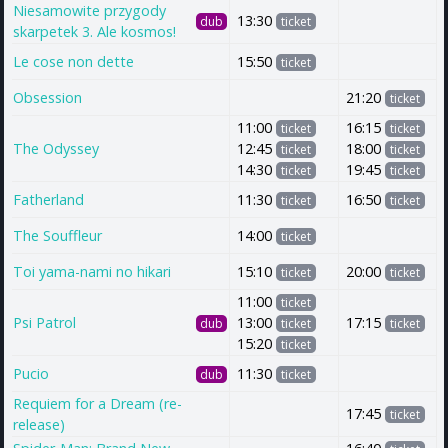
Niesamowite przygody
13:30
dub
ticket
skarpetek 3. Ale kosmos!
Le cose non dette
15:50
ticket
Obsession
21:20
ticket
11:00
16:15
ticket
ticket
The Odyssey
12:45
18:00
ticket
ticket
14:30
19:45
ticket
ticket
Fatherland
11:30
16:50
ticket
ticket
The Souffleur
14:00
ticket
Toi yama-nami no hikari
15:10
20:00
ticket
ticket
11:00
ticket
Psi Patrol
13:00
17:15
dub
ticket
ticket
15:20
ticket
Pucio
11:30
dub
ticket
Requiem for a Dream (re-
17:45
ticket
release)