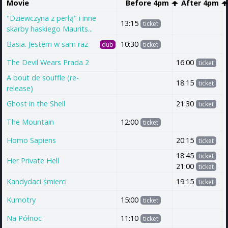
Movie
Before 4pm
After 4pm
"Dziewczyna z perłą" i inne
13:15
ticket
skarby haskiego Maurits...
Basia. Jestem w sam raz
10:30
dub
ticket
The Devil Wears Prada 2
16:00
ticket
A bout de souffle (re-
18:15
ticket
release)
Ghost in the Shell
21:30
ticket
The Mountain
12:00
ticket
Homo Sapiens
20:15
ticket
18:45
ticket
Her Private Hell
21:00
ticket
Kandydaci śmierci
19:15
ticket
Kumotry
15:00
ticket
Na Północ
11:10
ticket