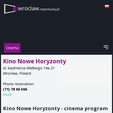
wroclaw
.repertuary.pl
Cinema
Kino Nowe Horyzonty
ul. Kazimierza Wielkiego 19a-21
Wrocław
,
Poland
Phone reservation:
(71) 78 66 566
more
Kino Nowe Horyzonty - cinema program