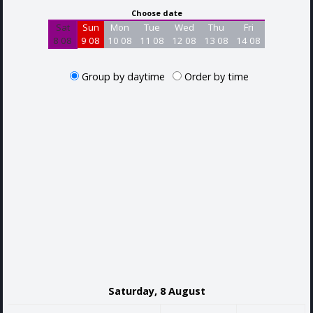
Choose date
Sat
Sun
Mon
Tue
Wed
Thu
Fri
8 08
9 08
10 08
11 08
12 08
13 08
14 08
Group by daytime
Order by time
Saturday, 8 August