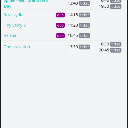
Spider-Man: Brand New
16:40
ticket
13:40
ticket
Day
19:30
ticket
Straszydła
14:15
dub
ticket
Toy Story 5
11:20
dub
ticket
Vaiana
10:45
dub
ticket
18:30
ticket
The Invitation
13:30
ticket
20:45
ticket