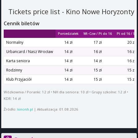
Tickets price list - Kino Nowe Horyzonty
Cennik biletów
Poniedziałek
Wt–Czw / Pt do 16
Pt od 16 / S
Normalny
14 zł
17 zł
20 zł
Urbancard / Nasz Wrocław
14 zł
16 zł
16 zł
Karta seniora
14 zł
14 zł
16 zł
Rodzinny
14 zł
15 zł
15 zł
Klub Przyjaciół
14 zł
15 zł
15 zł
Wózkownia / Poranki: 12 zł • NH dla seniora: 10 zł • Grupy szkolne: 12 zł •
KDR: 14 zł
Źródło:
kinonh.pl
| Aktualizacja: 01.08.2026