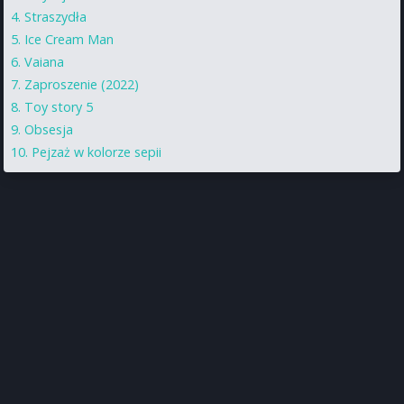
Straszydła
Ice Cream Man
Vaiana
Zaproszenie (2022)
Toy story 5
Obsesja
Pejzaż w kolorze sepii