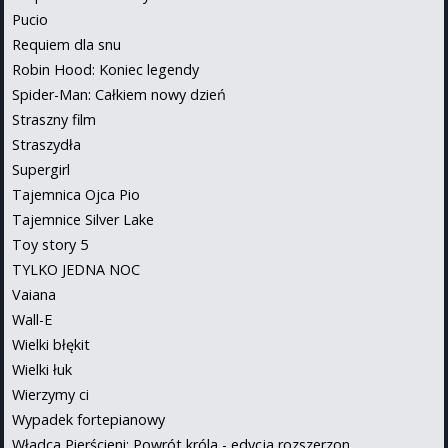
Pucio
Requiem dla snu
Robin Hood: Koniec legendy
Spider-Man: Całkiem nowy dzień
Straszny film
Straszydła
Supergirl
Tajemnica Ojca Pio
Tajemnice Silver Lake
Toy story 5
TYLKO JEDNA NOC
Vaiana
Wall-E
Wielki błękit
Wielki łuk
Wierzymy ci
Wypadek fortepianowy
Władca Pierścieni: Powrót króla - edycja rozszerzon...