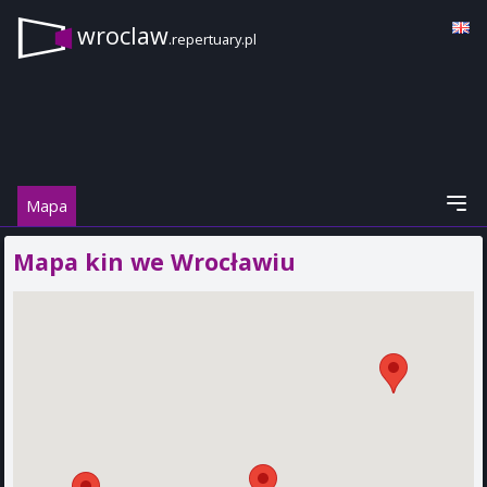
wroclaw
.repertuary.pl
Mapa
Mapa kin we Wrocławiu