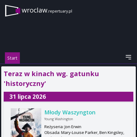
wroclaw
.repertuary.pl
Start
Teraz w kinach wg. gatunku
'historyczny'
31 lipca 2026
Młody Waszyngton
Young Washington
Reżyseria: Jon Erwin
Obsada: Mary-Louise Parker, Ben Kingsley,