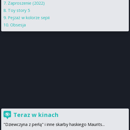
Zaproszenie (2022)
Toy story 5
Pejzaż w kolorze sepii
Obsesja
Teraz w kinach
"Dziewczyna z perłą" i inne skarby haskiego Maurits...