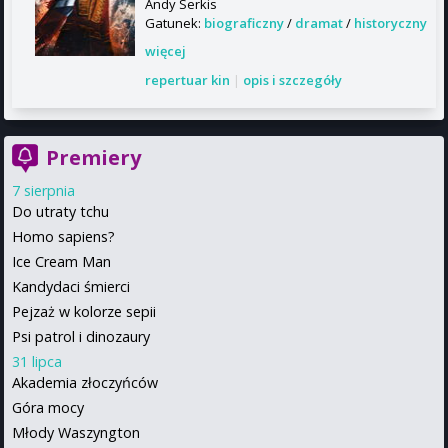
Andy Serkis
Gatunek:
biograficzny
/
dramat
/
historyczny
więcej
repertuar kin
|
opis i szczegóły
Premiery
7 sierpnia
Do utraty tchu
Homo sapiens?
Ice Cream Man
Kandydaci śmierci
Pejzaż w kolorze sepii
Psi patrol i dinozaury
31 lipca
Akademia złoczyńców
Góra mocy
Młody Waszyngton