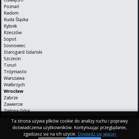
Poznań
Radom
Ruda Śląska
Rybnik
Rzeszów
Sopot
Sosnowiec
Starogard Gdański
Szczecin
Toruń
Trójmiasto
Warszawa
Wałbrzych
Wrocław
Zabrze
Zawiercie
Zielona Góra
Ta strona używa plików cookie do analizy ruchu i poprawy
O serwisie
•
Polityka prywatności
•
Kontakt
•
iPhone
•
Android
doświadczenia użytkowników. Kontynuując przeglądanie,
zgadzasz się na ich użycie.
Dowiedz się więcej