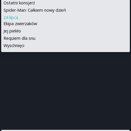
Ostatni konsjerż
Spider-Man: Całkiem nowy dzień
24 lipca
Ekipa zwierzaków
Jej piekło
Requiem dla snu
Wyschnięci