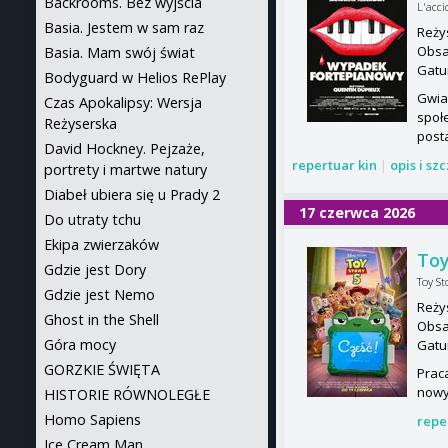
Backrooms. Bez wyjścia
L'acci
Basia. Jestem w sam raz
Reży
Obsa
Basia. Mam swój świat
Gatu
Bodyguard w Helios RePlay
Gwia
Czas Apokalipsy: Wersja
społ
Reżyserska
post
David Hockney. Pejzaże,
repertuar kin
|
opis i sz
portrety i martwe natury
Diabeł ubiera się u Prady 2
17 czerwca 2026
Do utraty tchu
Ekipa zwierzaków
Toy
Gdzie jest Dory
Toy St
Gdzie jest Nemo
Reży
Ghost in the Shell
Obsa
Góra mocy
Gatu
GORZKIE ŚWIĘTA
Praca
nowy
HISTORIE RÓWNOLEGŁE
Homo Sapiens
repe
Ice Cream Man