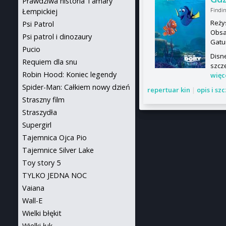
Prawdziwa historia Tamary
Findi
Łempickiej
Reży
Psi Patrol
Obsa
Psi patrol i dinozaury
Gatu
Pucio
Disn
Requiem dla snu
szczę
Robin Hood: Koniec legendy
więc
Spider-Man: Całkiem nowy dzień
repertuar kin
|
opis i sz
Straszny film
Straszydła
Supergirl
Tajemnica Ojca Pio
Tajemnice Silver Lake
Toy story 5
TYLKO JEDNA NOC
Vaiana
Wall-E
Wielki błękit
Wielki łuk