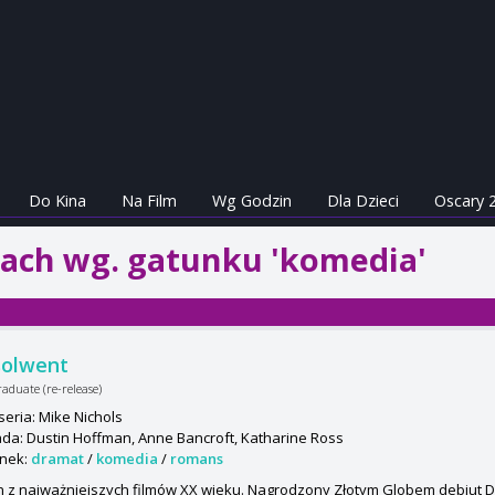
Do Kina
Na Film
Wg Godzin
Dla Dzieci
Oscary 
nach wg. gatunku 'komedia'
solwent
aduate (re-release)
seria: Mike Nichols
da: Dustin Hoffman, Anne Bancroft, Katharine Ross
nek:
dramat
/
komedia
/
romans
n z najważniejszych filmów XX wieku. Nagrodzony Złotym Globem debiut D