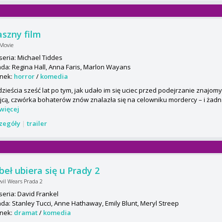
aszny film
 Movie
seria: Michael Tiddes
da: Regina Hall, Anna Faris, Marlon Wayans
nek:
horror
/
komedia
zieścia sześć lat po tym, jak udało im się uciec przed podejrzanie zna
jcą, czwórka bohaterów znów znalazła się na celowniku mordercy – i żadna
więcej
czegóły
|
trailer
beł ubiera się u Prady 2
vil Wears Prada 2
seria: David Frankel
da: Stanley Tucci, Anne Hathaway, Emily Blunt, Meryl Streep
nek:
dramat
/
komedia