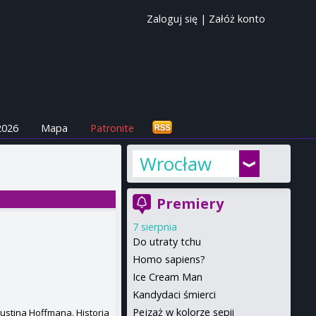
Zaloguj się
|
Załóż konto
2026
Mapa
Patronite
Wrocław
Premiery
7 sierpnia
Do utraty tchu
Homo sapiens?
Ice Cream Man
Kandydaci śmierci
Pejzaż w kolorze sepii
ustina Hoffmana. Historia