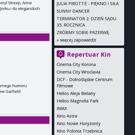
Meryl Streep, Anne
JULIA PIROTTE - PIĘKNO I SIŁA
Jorku i do eleganckich
SUNNY DANCER
TERMINATOR 2: DZIEŃ SĄDU
35. ROCZNICA
ZRÓBMY SOBIE PRZERWĘ
»
więcej zapowiedzi
Repertuar Kin
Cinema City Korona
Cinema City Wroclavia
DCF - Dolnośląskie Centrum
Filmowe
zarnego humoru
ew Garfield
Helios Aleja Bielany
Helios Magnolia Park
IMAX
Kino Astra
Kino Nowe Horyzonty
Kino Polonia Trzebnica