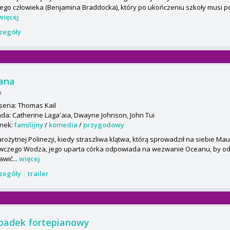
ego człowieka (Benjamina Braddocka), który po ukończeniu szkoły musi p
więcej
czegóły
ana
a
seria: Thomas Kail
da: Catherine Laga'aia, Dwayne Johnson, John Tui
nek:
familijny
/
komedia
/
przygodowy
rożytnej Polinezji, kiedy straszliwa klątwa, którą sprowadził na siebie Ma
wczego Wodza, jego uparta córka odpowiada na wezwanie Oceanu, by od
awić...
więcej
czegóły
|
trailer
adek fortepianowy