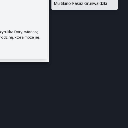
Multikino Pasaż Grunwaldzki
cyrulika Dory, wiodącą
odzinę, która może jej...