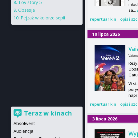
Toy story 5
młod
Obsesja
za...
Pejzaż w kolorze sepii
repertuar kin
|
opis i sz
10 lipca 2026
Vai
Vaian
Reży
Obsa
Gatu
W sta
pory
napr
repertuar kin
|
opis i sz
Teraz w kinach
3 lipca 2026
Absolwent
Audiencja
Wyp