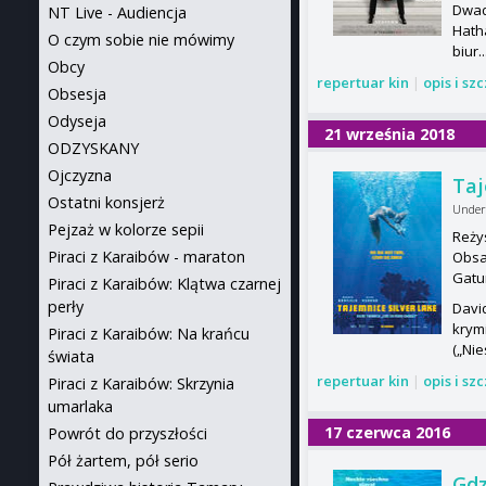
Dwadz
NT Live - Audiencja
Hatha
O czym sobie nie mówimy
biur.
Obcy
repertuar kin
|
opis i sz
Obsesja
Odyseja
21 września 2018
ODZYSKANY
Ojczyzna
Taj
Ostatni konsjerż
Under 
Pejzaż w kolorze sepii
Reżys
Piraci z Karaibów - maraton
Obsa
Gatu
Piraci z Karaibów: Klątwa czarnej
perły
Davi
krym
Piraci z Karaibów: Na krańcu
(„Ni
świata
repertuar kin
|
opis i sz
Piraci z Karaibów: Skrzynia
umarlaka
17 czerwca 2016
Powrót do przyszłości
Pół żartem, pół serio
Gdz