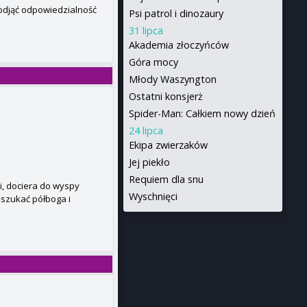
odjąć odpowiedzialność
Psi patrol i dinozaury
31 lipca
Akademia złoczyńców
Góra mocy
Młody Waszyngton
Ostatni konsjerż
Spider-Man: Całkiem nowy dzień
24 lipca
Ekipa zwierzaków
Jej piekło
Requiem dla snu
ui, dociera do wyspy
Wyschnięci
szukać półboga i