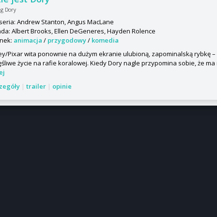
ng Dory
seria: Andrew Stanton, Angus MacLane
da: Albert Brooks, Ellen DeGeneres, Hayden Rolence
nek:
animacja
/
przygodowy
/
komedia
ey/Pixar wita ponownie na dużym ekranie ulubioną, zapominalską rybkę – 
śliwe życie na rafie koralowej. Kiedy Dory nagle przypomina sobie, że ma r
ej
czegóły
|
trailer
|
opinie