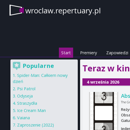
wroclaw.repertuary.pl
Start
Premiery
Zapowiedzi
Popularne
Teraz w ki
Spider-Man: Całkiem nowy
dzień
4 września 2026
Psi Patrol
Ab
Odyseja
The Gr
Straszydła
Reży
Ice Cream Man
Obsa
Vaiana
Gatu
Zaproszenie (2022)
Jede