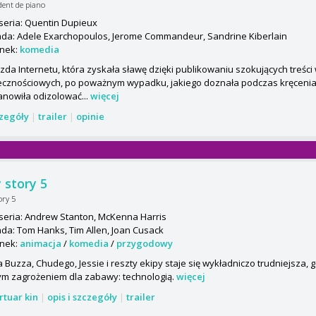
dent de piano
seria: Quentin Dupieux
da: Adele Exarchopoulos, Jerome Commandeur, Sandrine Kiberlain
nek:
komedia
zda Internetu, która zyskała sławę dzięki publikowaniu szokujących treśc
ecznościowych, po poważnym wypadku, jakiego doznała podczas kręcenia 
anowiła odizolować...
więcej
czegóły
|
trailer
|
opinie
 story 5
ory 5
seria: Andrew Stanton, McKenna Harris
da: Tom Hanks, Tim Allen, Joan Cusack
nek:
animacja
/
komedia
/
przygodowy
 Buzza, Chudego, Jessie i reszty ekipy staje się wykładniczo trudniejsza, 
m zagrożeniem dla zabawy: technologią.
więcej
rtuar kin
|
opis i szczegóły
|
trailer