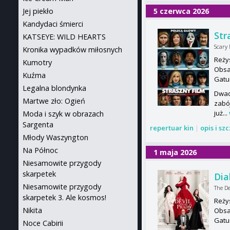
5 czerwca 2026
Jej piekło
Kandydaci śmierci
Str
KATSEYE: WILD HEARTS
Scary
Kronika wypadków miłosnych
Reży
Kumotry
Obsa
Kuźma
Gatu
Legalna blondynka
Dwad
Martwe zło: Ogień
zabó
już...
Moda i szyk w obrazach
Sargenta
repertuar kin
|
opis i sz
Młody Waszyngton
Na Północ
1 maja 2026
Niesamowite przygody
skarpetek
Dia
Niesamowite przygody
The De
skarpetek 3. Ale kosmos!
Reży
Nikita
Obsa
Gatu
Noce Cabirii