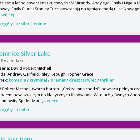
ieścia lat po stworzeniu kultowych ról Mirandy, Andy’ego, Emily i Nigela 
way, Emily Blunt i Stanley Tucci powracają na tętniące modą ulice Nowego 
..
więcej
czegóły
|
trailer
|
opinie
emnice Silver Lake
the Silver Lake
eria: David Robert Mitchell
da: Andrew Garfield, Riley Keough, Topher Grace
nek:
komedia
/
kryminał
/
dramat
/
dreszczowiec
/
thriller
d Robert Mitchell, twórca horroru „Coś za mną chodzi”, powraca pełnym c
inałem nawiązującym do klasycznych filmów noir. W rolach głównych Andr
esamowity Spider-Man”,...
więcej
czegóły
|
trailer
ie jest Dory