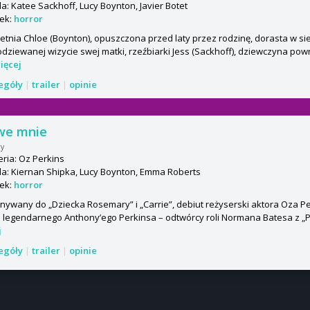
: Katee Sackhoff, Lucy Boynton, Javier Botet
ek:
horror
etnia Chloe (Boynton), opuszczona przed laty przez rodzinę, dorasta w si
dziewanej wizycie swej matki, rzeźbiarki Jess (Sackhoff), dziewczyna powr
ięcej
zegóły
|
trailer
|
opinie
we mnie
ry
ria: Oz Perkins
a: Kiernan Shipka, Lucy Boynton, Emma Roberts
ek:
horror
ywany do „Dziecka Rosemary” i „Carrie”, debiut reżyserski aktora Oza Perk
 legendarnego Anthony’ego Perkinsa – odtwórcy roli Normana Batesa z „Ps
j
zegóły
|
trailer
|
opinie