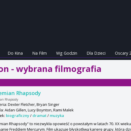
Do Kina
Na Film
Wg Godzin
Dla Dzieci
Oscary 
on - wybrana filmografia
emian Rhapsody
an Rhapsody
ria: Dexter Fletcher, Bryan Singer
: Aidan Gillen, Lucy Boynton, Rami Malek
ek:
biograficzny
/
dramat
/
muzyka
ian Rhapsody” to niezwykła opowieść o powstałym w latach 70. XX wieku
anie Freddiem Mercurym. Film ukazuje błyskotliwą karierę grupy, która dzi