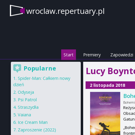
wroclaw.repertuary.pl
Start
Premiery
Zapowiedzi
Popularne
Lucy Boynt
Spider-Man: Całkiem nowy
dzień
2 listopada 2018
Odyseja
Boh
Psi Patrol
Bohemi
Straszydła
Reżyse
Obsada
Vaiana
Gatun
Ice Cream Man
„Bohem
Zaproszenie (2022)
frontm