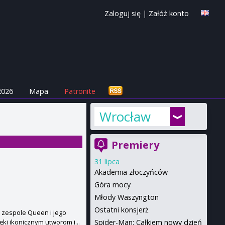
Zaloguj się
|
Załóż konto
2026
Mapa
Patronite
Wrocław
Premiery
31 lipca
Akademia złoczyńców
Góra mocy
Młody Waszyngton
Ostatni konsjerż
 zespole Queen i jego
Spider-Man: Całkiem nowy dzień
ęki ikonicznym utworom i...