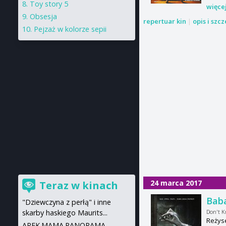
Toy story 5
więce
Obsesja
repertuar kin
|
opis i szc
Pejzaż w kolorze sepii
24 marca 2017
Teraz w kinach
Bab
"Dziewczyna z perłą" i inne
Don't K
skarby haskiego Maurits...
Reżys
AREK.MAMA.PANORAMA