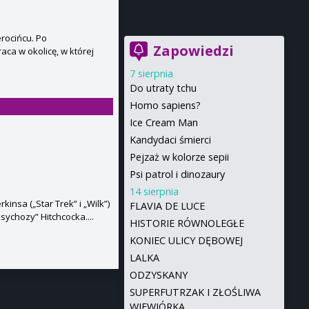
erocińcu. Po
Zapowiedzi
aca w okolicę, w której
7 sierpnia
Do utraty tchu
Homo sapiens?
Ice Cream Man
Kandydaci śmierci
Pejzaż w kolorze sepii
Psi patrol i dinozaury
14 sierpnia
insa („Star Trek” i „Wilk”)
FLAVIA DE LUCE
ychozy” Hitchcocka....
HISTORIE RÓWNOLEGŁE
KONIEC ULICY DĘBOWEJ
LALKA
ODZYSKANY
SUPERFUTRZAK I ZŁOŚLIWA
WIEWIÓRKA