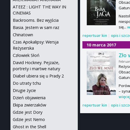
Obsada
ATEEZ : LIGHT THE WAY IN
Gatun
CINEMAS
Nastol
Backrooms. Bez wyjścia
niespo
się...
w
Basia. Jestem w sam raz
Chinatown
repertuar kin
|
opis i szc
Czas Apokalipsy: Wersja
10 marca 2017
Reżyserska
Zło 
Człowiek Słoń
Februa
David Hockney. Pejzaże,
Reżyse
portrety i martwe natury
Obsad
Diabeł ubiera się u Prady 2
Gatun
Do utraty tchu
Porówn
Drugie życie
– syna
więce
Dzień objawienia
Ekipa zwierzaków
repertuar kin
|
opis i szc
Gdzie jest Dory
Gdzie jest Nemo
Ghost in the Shell