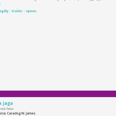
j
zegóły
|
trailer
|
opinie
a Jaga
nock Twice
eria: Caradog W. James