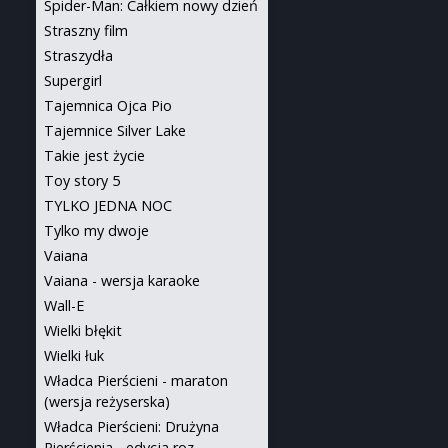
Spider-Man: Całkiem nowy dzień
Straszny film
Straszydła
Supergirl
Tajemnica Ojca Pio
Tajemnice Silver Lake
Takie jest życie
Toy story 5
TYLKO JEDNA NOC
Tylko my dwoje
Vaiana
Vaiana - wersja karaoke
Wall-E
Wielki błękit
Wielki łuk
Władca Pierścieni - maraton
(wersja reżyserska)
Władca Pierścieni: Drużyna
Pierścienia - edycja roz...