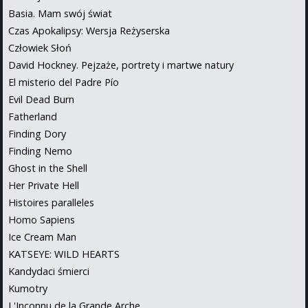
Basia. Mam swój świat
Czas Apokalipsy: Wersja Reżyserska
Człowiek Słoń
David Hockney. Pejzaże, portrety i martwe natury
El misterio del Padre Pío
Evil Dead Burn
Fatherland
Finding Dory
Finding Nemo
Ghost in the Shell
Her Private Hell
Histoires paralleles
Homo Sapiens
Ice Cream Man
KATSEYE: WILD HEARTS
Kandydaci śmierci
Kumotry
L'Inconnu de la Grande Arche