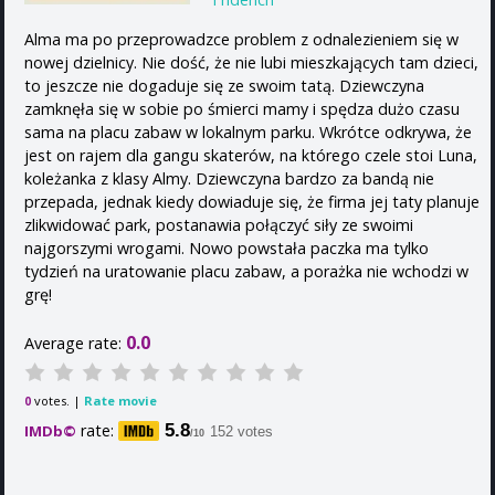
Alma ma po przeprowadzce problem z odnalezieniem się w
nowej dzielnicy. Nie dość, że nie lubi mieszkających tam dzieci,
to jeszcze nie dogaduje się ze swoim tatą. Dziewczyna
zamknęła się w sobie po śmierci mamy i spędza dużo czasu
sama na placu zabaw w lokalnym parku. Wkrótce odkrywa, że
jest on rajem dla gangu skaterów, na którego czele stoi Luna,
koleżanka z klasy Almy. Dziewczyna bardzo za bandą nie
przepada, jednak kiedy dowiaduje się, że firma jej taty planuje
zlikwidować park, postanawia połączyć siły ze swoimi
najgorszymi wrogami. Nowo powstała paczka ma tylko
tydzień na uratowanie placu zabaw, a porażka nie wchodzi w
grę!
0.0
Average rate:
votes. |
Rate movie
0
rate:
5.8
IMDb©
152 votes
/10