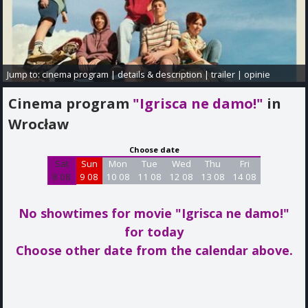
Jump to:
cinema program
|
details & description
|
trailer
|
opinie
Cinema program
"Igrisca ne damo!"
in
Wrocław
Choose date
Sat
Sun
Mon
Tue
Wed
Thu
Fri
8 08
9 08
10 08
11 08
12 08
13 08
14 08
No showtimes for movie "Igrisca ne damo!"
for today
Choose other date from the calendar above.