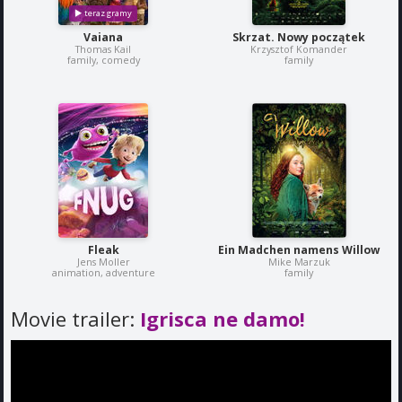
Vaiana
Skrzat. Nowy początek
Thomas Kail
Krzysztof Komander
family, comedy
family
Fleak
Ein Madchen namens Willow
Jens Moller
Mike Marzuk
animation, adventure
family
Movie trailer:
Igrisca ne damo!