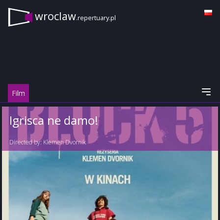
wroclaw
.repertuary.pl
Film
Igrisca ne damo!
Directed by:
Klemen Dvornik