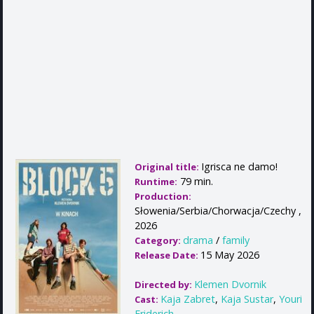
Igrisca ne damo!
Original title:
79 min.
Runtime:
Production:
Słowenia/Serbia/Chorwacja/Czechy ,
2026
drama
/
family
Category:
15 May 2026
Release Date:
Klemen Dvornik
Directed by:
Kaja Zabret
,
Kaja Sustar
,
Youri
Cast:
Friderich