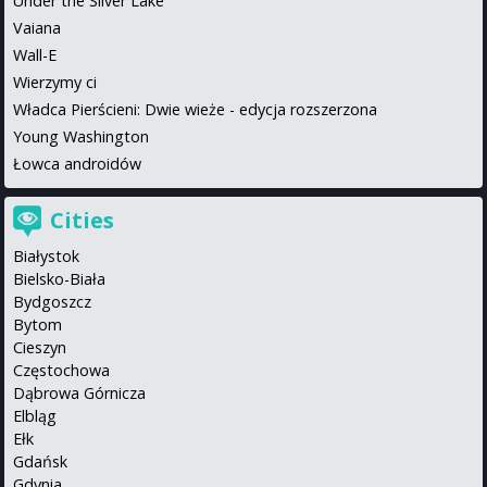
Under the Silver Lake
Vaiana
Wall-E
Wierzymy ci
Władca Pierścieni: Dwie wieże - edycja rozszerzona
Young Washington
Łowca androidów
Cities
Białystok
Bielsko-Biała
Bydgoszcz
Bytom
Cieszyn
Częstochowa
Dąbrowa Górnicza
Elbląg
Ełk
Gdańsk
Gdynia