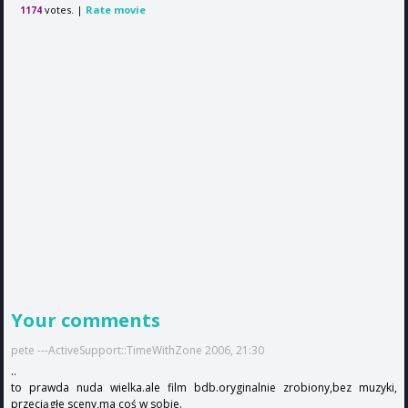
votes. |
Rate movie
1174
Your comments
pete ---ActiveSupport::TimeWithZone 2006, 21:30
..
to prawda nuda wielka.ale film bdb.oryginalnie zrobiony,bez muzyki,
przeciągłe sceny,ma coś w sobie.