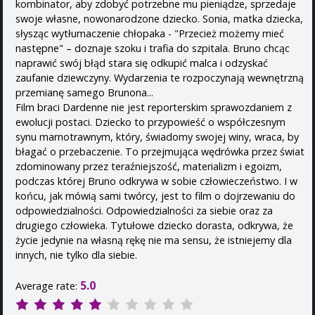
kombinator, aby zdobyć potrzebne mu pieniądze, sprzedaje
swoje własne, nowonarodzone dziecko. Sonia, matka dziecka,
słysząc wytłumaczenie chłopaka - "Przecież możemy mieć
następne" – doznaje szoku i trafia do szpitala. Bruno chcąc
naprawić swój błąd stara się odkupić malca i odzyskać
zaufanie dziewczyny. Wydarzenia te rozpoczynają wewnętrzną
przemianę samego Brunona...
Film braci Dardenne nie jest reporterskim sprawozdaniem z
ewolucji postaci. Dziecko to przypowieść o współczesnym
synu marnotrawnym, który, świadomy swojej winy, wraca, by
błagać o przebaczenie. To przejmująca wędrówka przez świat
zdominowany przez teraźniejszość, materializm i egoizm,
podczas której Bruno odkrywa w sobie człowieczeństwo. I w
końcu, jak mówią sami twórcy, jest to film o dojrzewaniu do
odpowiedzialności. Odpowiedzialności za siebie oraz za
drugiego człowieka. Tytułowe dziecko dorasta, odkrywa, że
życie jedynie na własną rękę nie ma sensu, że istniejemy dla
innych, nie tylko dla siebie.
5.0
Average rate: