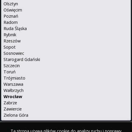
Olsztyn
Oświęcim
Poznań
Radom
Ruda Śląska
Rybnik
Rzeszów
Sopot
Sosnowiec
Starogard Gdański
Szczecin
Toruń
Trójmiasto
Warszawa
Wałbrzych
Wrocław
Zabrze
Zawiercie
Zielona Góra
About us
•
Privacy Policy
•
Translations info
•
Contact
•
iPhone
Ta strona używa plików cookie do analizy ruchu i poprawy