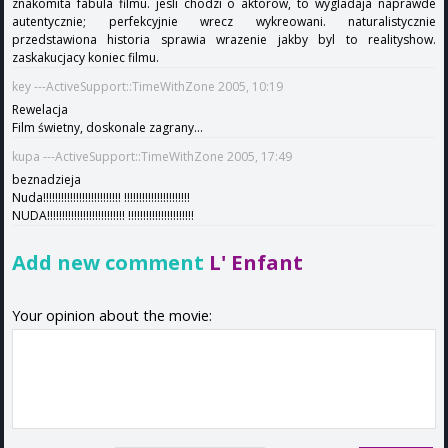
znakomita fabula filmu. jesli chodzi o aktorow, to wygladaja naprawde
autentycznie; perfekcyjnie wrecz wykreowani. naturalistycznie
przedstawiona historia sprawia wrazenie jakby byl to realityshow.
zaskakucjacy koniec filmu.
key ---ActiveSupport::TimeWithZone 2005, 10:19
Rewelacja
Film świetny, doskonale zagrany...
kupa ---ActiveSupport::TimeWithZone 2005, 17:49
beznadzieja
Nuda!!!!!!!!!!!!!!!!!!!!!!!!!! !!!!!!!!!!!!!!!!!!!!!!
NUDA!!!!!!!!!!!!!!!!!!!!!!!!!! !!!!!!!!!!!!!!!!!!!!!!
Add new comment
L' Enfant
Your opinion about the movie: