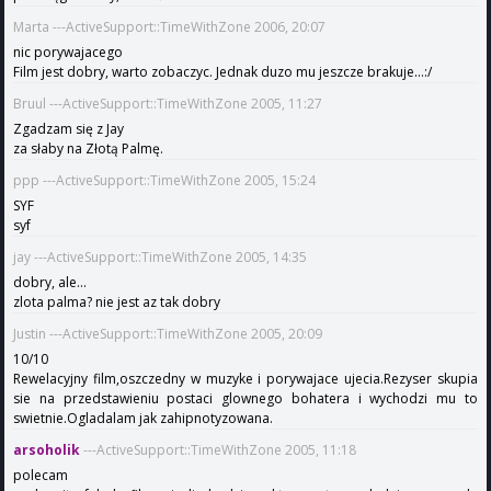
Marta ---ActiveSupport::TimeWithZone 2006, 20:07
nic porywajacego
Film jest dobry, warto zobaczyc. Jednak duzo mu jeszcze brakuje...:/
Bruul ---ActiveSupport::TimeWithZone 2005, 11:27
Zgadzam się z Jay
za słaby na Złotą Palmę.
ppp ---ActiveSupport::TimeWithZone 2005, 15:24
SYF
syf
jay ---ActiveSupport::TimeWithZone 2005, 14:35
dobry, ale...
zlota palma? nie jest az tak dobry
Justin ---ActiveSupport::TimeWithZone 2005, 20:09
10/10
Rewelacyjny film,oszczedny w muzyke i porywajace ujecia.Rezyser skupia
sie na przedstawieniu postaci glownego bohatera i wychodzi mu to
swietnie.Ogladalam jak zahipnotyzowana.
arsoholik
---ActiveSupport::TimeWithZone 2005, 11:18
polecam