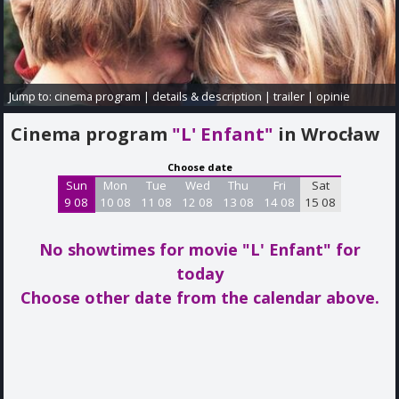
Jump to:
cinema program
|
details & description
|
trailer
|
opinie
Cinema program
"L' Enfant"
in Wrocław
Choose date
Sun
Mon
Tue
Wed
Thu
Fri
Sat
9 08
10 08
11 08
12 08
13 08
14 08
15 08
No showtimes for movie "L' Enfant"
for
today
Choose other date from the calendar above.