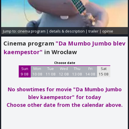
Jump to:
cinema program
|
details & description
|
trailer
|
opinie
Cinema program
"Da Mumbo Jumbo blev
kaempestor"
in Wrocław
Choose date
Sun
Mon
Tue
Wed
Thu
Fri
Sat
9 08
10 08
11 08
12 08
13 08
14 08
15 08
No showtimes for movie "Da Mumbo Jumbo
blev kaempestor"
for today
Choose other date from the calendar above.