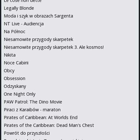
Le cose non dette
Legally Blonde
Moda i szyk w obrazach Sargenta
NT Live - Audiencja
Na Północ
Niesamowite przygody skarpetek
Niesamowite przygody skarpetek 3. Ale kosmos!
Nikita
Noce Cabirii
Obcy
Obsession
Odzyskany
One Night Only
PAW Patrol: The Dino Movie
Piraci z Karaibów - maraton
Pirates of Caribbean: At Worlds End
Pirates of the Caribbean: Dead Man's Chest
Powrót do przyszłości