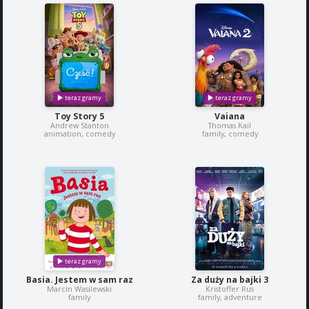
Toy Story 5
Vaiana
Andrew Stanton
Thomas Kail
animation, comedy
family, comedy
Basia. Jestem w sam raz
Za duży na bajki 3
Marcin Wasilewski
Kristoffer Rus
family
family, adventure