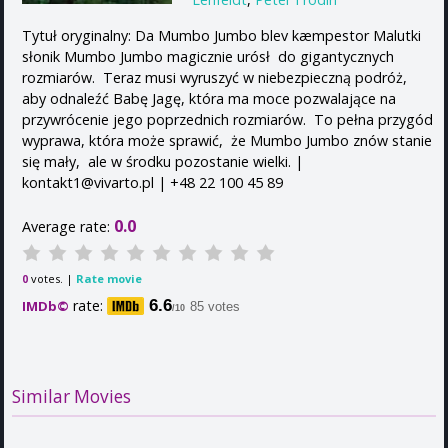
Tytuł oryginalny: Da Mumbo Jumbo blev kæmpestor Malutki
słonik Mumbo Jumbo magicznie urósł do gigantycznych
rozmiarów. Teraz musi wyruszyć w niebezpieczną podróż,
aby odnaleźć Babę Jagę, która ma moce pozwalające na
przywrócenie jego poprzednich rozmiarów. To pełna przygód
wyprawa, która może sprawić, że Mumbo Jumbo znów stanie
się mały, ale w środku pozostanie wielki. |
kontakt1@vivarto.pl | +48 22 100 45 89
0.0
Average rate:
votes. |
Rate movie
0
rate:
6.6
IMDb©
85 votes
/10
Similar Movies