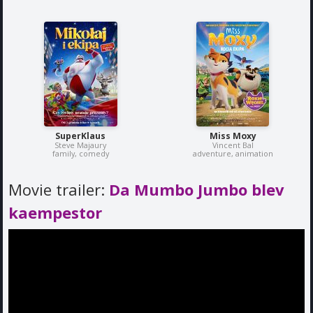
SuperKlaus
Miss Moxy
Steve Majaury
Vincent Bal
family, comedy
adventure, animation
Movie trailer:
Da Mumbo Jumbo blev
kaempestor