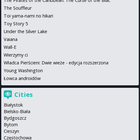
The Pirates of the Caribbean: The Curse of the Blac
The Souffleur
Toi yama-nami no hikari
Toy Story 5
Under the Silver Lake
Vaiana
Wall-E
Wierzymy ci
Władca Pierścieni: Dwie wieże - edycja rozszerzona
Young Washington
Łowca androidów
Cities
Białystok
Bielsko-Biała
Bydgoszcz
Bytom
Cieszyn
Częstochowa