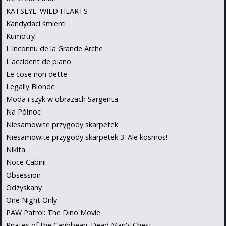
KATSEYE: WILD HEARTS
Kandydaci śmierci
Kumotry
L'Inconnu de la Grande Arche
L'accident de piano
Le cose non dette
Legally Blonde
Moda i szyk w obrazach Sargenta
Na Północ
Niesamowite przygody skarpetek
Niesamowite przygody skarpetek 3. Ale kosmos!
Nikita
Noce Cabirii
Obsession
Odzyskany
One Night Only
PAW Patrol: The Dino Movie
Pirates of the Caribbean: Dead Man's Chest