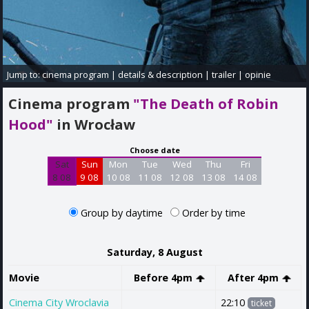
Jump to:
cinema program
|
details & description
|
trailer
|
opinie
Cinema program
"The Death of Robin
Hood"
in Wrocław
Choose date
Sat
Sun
Mon
Tue
Wed
Thu
Fri
8 08
9 08
10 08
11 08
12 08
13 08
14 08
Group by daytime
Order by time
Saturday, 8 August
Movie
Before 4pm
After 4pm
Cinema City Wroclavia
22:10
ticket