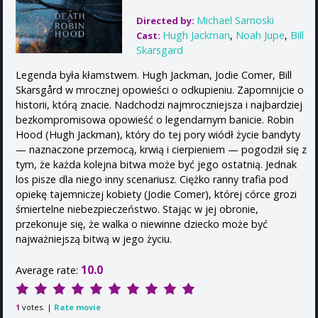
Michael Sarnoski
Directed by:
Hugh Jackman
,
Noah Jupe
,
Bill
Cast:
Skarsgard
Legenda była kłamstwem. Hugh Jackman, Jodie Comer, Bill
Skarsgård w mrocznej opowieści o odkupieniu. Zapomnijcie o
historii, którą znacie. Nadchodzi najmroczniejsza i najbardziej
bezkompromisowa opowieść o legendarnym banicie. Robin
Hood (Hugh Jackman), który do tej pory wiódł życie bandyty
— naznaczone przemocą, krwią i cierpieniem — pogodził się z
tym, że każda kolejna bitwa może być jego ostatnią. Jednak
los pisze dla niego inny scenariusz. Ciężko ranny trafia pod
opiekę tajemniczej kobiety (Jodie Comer), której córce grozi
śmiertelne niebezpieczeństwo. Stając w jej obronie,
przekonuje się, że walka o niewinne dziecko może być
najważniejszą bitwą w jego życiu.
10.0
Average rate:
votes. |
Rate movie
1