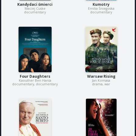
Kandydaci śmierci
Kumotry
Maciej Cuske
Emilia Śniegoska
documentary
documentary
Four Daughters
Warsaw Rising
Kaouther Ben Hania
Jan Komasa
documentary, documentary
drama, war