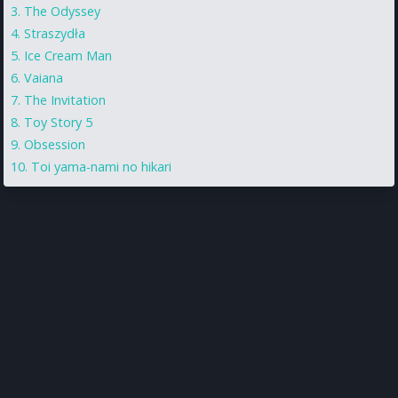
The Odyssey
Straszydła
Ice Cream Man
Vaiana
The Invitation
Toy Story 5
Obsession
Toi yama-nami no hikari