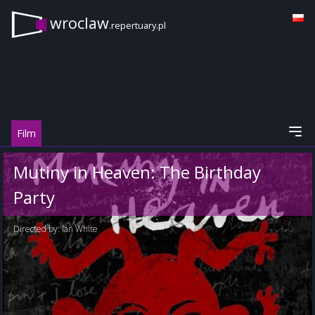
wroclaw
.repertuary.pl
Film
Mutiny in Heaven: The Birthday
Party
Directed by:
Ian White