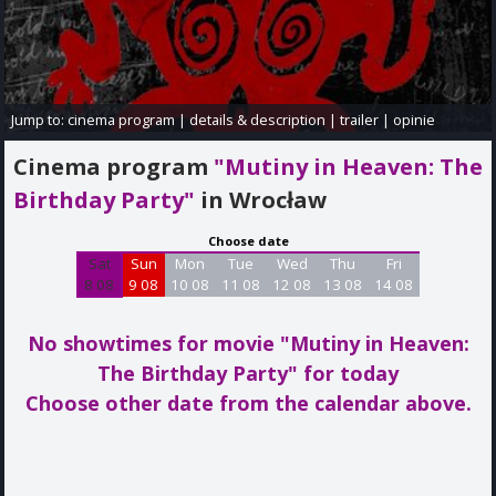
Jump to:
cinema program
|
details & description
|
trailer
|
opinie
Cinema program
"Mutiny in Heaven: The
Birthday Party"
in Wrocław
Choose date
Sat
Sun
Mon
Tue
Wed
Thu
Fri
8 08
9 08
10 08
11 08
12 08
13 08
14 08
No showtimes for movie "Mutiny in Heaven:
The Birthday Party"
for today
Choose other date from the calendar above.