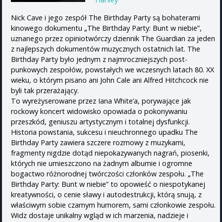
Nick Cave i jego zespół The Birthday Party są bohaterami
kinowego dokumentu „The Birthday Party: Bunt w niebie”,
uznanego przez opiniotwórczy dziennik The Guardian za jeden
z najlepszych dokumentów muzycznych ostatnich lat. The
Birthday Party było jednym z najmroczniejszych post-
punkowych zespołów, powstałych we wczesnych latach 80. XX
wieku, o którym pisano ani John Cale ani Alfred Hitchcock nie
byli tak przerażający.
To wyreżyserowane przez Iana White’a, porywające jak
rockowy koncert widowisko opowiada o pokonywaniu
przeszkód, geniuszu artystycznym i totalnej dysfunkcji.
Historia powstania, sukcesu i nieuchronnego upadku The
Birthday Party zawiera szczere rozmowy z muzykami,
fragmenty nigdzie dotąd niepokazywanych nagrań, piosenki,
których nie umieszczono na żadnym albumie i ogromne
bogactwo różnorodnej twórczości członków zespołu. „The
Birthday Party: Bunt w niebie” to opowieść o niespotykanej
kreatywności, o cenie sławy i autodestrukcji, którą snują, z
właściwym sobie czarnym humorem, sami członkowie zespołu.
Widz dostaje unikalny wgląd w ich marzenia, nadzieje i