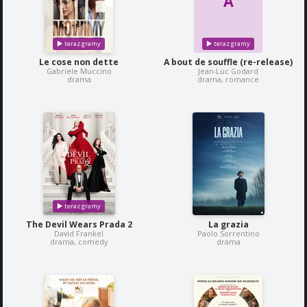
A
Le cose non dette
A bout de souffle (re-release)
Gabriele Muccino
Jean-Luc Godard
drama
drama, romance
The Devil Wears Prada 2
La grazia
David Frankel
Paolo Sorrentino
drama, comedy
drama