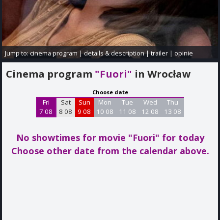
Jump to:
cinema program
|
details & description
|
trailer
|
opinie
Cinema program
"Fuori"
in Wrocław
Choose date
Fri
Sat
Sun
Mon
Tue
Wed
Thu
7 08
8 08
9 08
10 08
11 08
12 08
13 08
No showtimes for movie "Fuori"
for today
Choose other date from the calendar above.