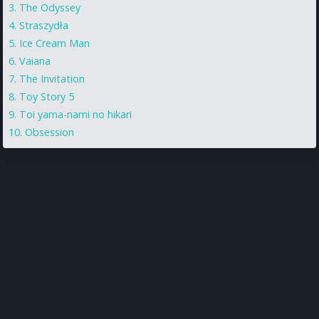
The Odyssey
Straszydła
Ice Cream Man
Vaiana
The Invitation
Toy Story 5
Toi yama-nami no hikari
Obsession