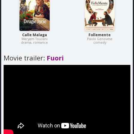
Calle Malaga
Follemente
Maryam Touzani
Paolo Genovese
drama, romance
comedy
Movie trailer:
Fuori