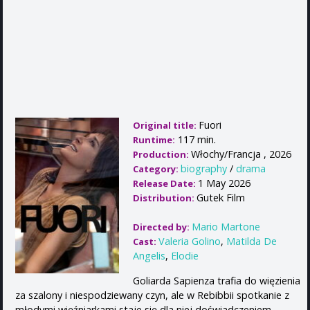
Fuori
Original title:
117 min.
Runtime:
Włochy/Francja , 2026
Production:
biography
/
drama
Category:
1 May 2026
Release Date:
Gutek Film
Distribution:
Mario Martone
Directed by:
Valeria Golino
,
Matilda De
Cast:
Angelis
,
Elodie
Goliarda Sapienza trafia do więzienia
za szalony i niespodziewany czyn, ale w Rebibbii spotkanie z
młodymi więźniarkami staje się dla niej doświadczeniem