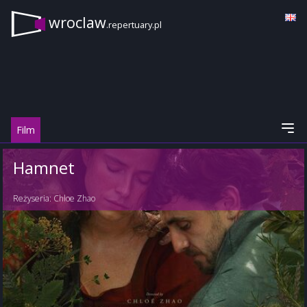
wroclaw
.repertuary.pl
Film
Hamnet
Reżyseria:
Chloe Zhao