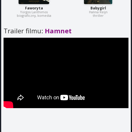
Faworyta
Babygirl
Yorgos Lanthimos
Halina Reijn
biograficzny, komedia
thriller
Trailer filmu:
Hamnet