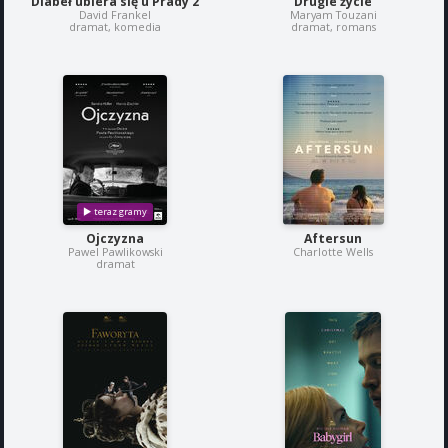
Diabeł ubiera się u Prady 2
Drugie życie
David Frankel
Maryam Touzani
dramat, komedia
dramat, romans
Ojczyzna
Aftersun
Pawel Pawlikowski
Charlotte Wells
dramat