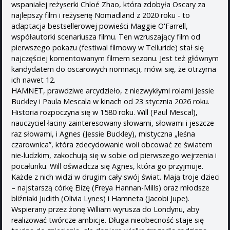
wspaniałej reżyserki Chloé Zhao, która zdobyła Oscary za
najlepszy film i reżyserię Nomadland z 2020 roku - to
adaptacja bestsellerowej powieści Maggie O'Farrell,
współautorki scenariusza filmu. Ten wzruszający film od
pierwszego pokazu (festiwal filmowy w Telluride) stał się
najczęściej komentowanym filmem sezonu. Jest też głównym
kandydatem do oscarowych nomnacji, mówi się, że otrzyma
ich nawet 12.
HAMNET, prawdziwe arcydzieło, z niezwykłymi rolami Jessie
Buckley i Paula Mescala w kinach od 23 stycznia 2026 roku.
Historia rozpoczyna się w 1580 roku. Will (Paul Mescal),
nauczyciel łaciny zainteresowany słowami, słowami i jeszcze
raz słowami, i Agnes (Jessie Buckley), mistyczna „leśna
czarownica”, która zdecydowanie woli obcować ze światem
nie-ludzkim, zakochują się w sobie od pierwszego wejrzenia i
pocałunku. Will oświadcza się Agnes, która go przyjmuje.
Każde z nich widzi w drugim cały swój świat. Mają troje dzieci
– najstarszą córkę Elizę (Freya Hannan-Mills) oraz młodsze
bliźniaki Judith (Olivia Lynes) i Hamneta (Jacobi Jupe).
Wspierany przez żonę William wyrusza do Londynu, aby
realizować twórcze ambicje. Długa nieobecność staje się