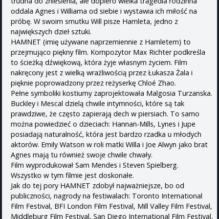
trudna do zniesienia, ale dopiero wielka tragedia rodzinna
oddala Agnes i Williama od siebie i wystawia ich miłość na
próbę. W swoim smutku Will pisze Hamleta, jedno z
największych dzieł sztuki.
HAMNET (imię używane naprzemiennie z Hamletem) to
przejmująco piękny film. Kompozytor Max Richter podkreśla
to ścieżką dźwiękową, która żyje własnym życiem. Film
nakręcony jest z wielką wrażliwością przez Łukasza Żala i
pięknie poprowadzony przez reżyserkę Chloé Zhao.
Pełne symboliki kostiumy zaprojektowała Malgosia Turzanska.
Buckley i Mescal dzielą chwile intymności, które są tak
prawdziwe, że często zapierają dech w piersiach. To samo
można powiedzieć o dzieciach: Hannan-Mills, Lynes i Jupe
posiadają naturalność, która jest bardzo rzadka u młodych
aktorów. Emily Watson w roli matki Willa i Joe Alwyn jako brat
Agnes mają tu również swoje chwile chwały.
Film wyprodukował Sam Mendes i Steven Spielberg.
Wszystko w tym filmie jest doskonałe.
Jak do tej pory HAMNET zdobył najważniejsze, bo od
publiczności, nagrody na festiwalach: Toronto International
Film Festival, BFI London Film Festival, Mill Valley Film Festival,
Middleburg Film Festival, San Diego International Film Festival,