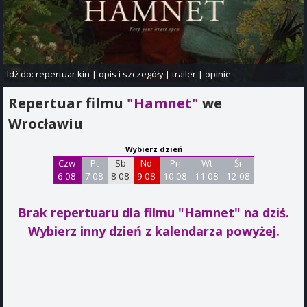
Idź do:
repertuar kin
|
opis i szczegóły
|
trailer
|
opinie
Repertuar filmu
"Hamnet"
we
Wrocławiu
Wybierz dzień
Czw
Pt
Sb
Nd
Pn
Wt
Śr
6 08
7 08
8 08
9 08
10 08
11 08
12 08
Brak repertuaru dla filmu "Hamnet"
na dziś.
Wybierz inny dzień z kalendarza powyżej.