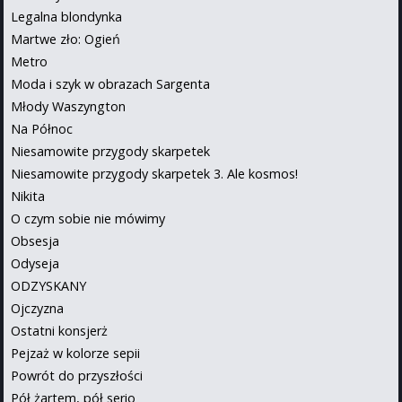
Legalna blondynka
Martwe zło: Ogień
Metro
Moda i szyk w obrazach Sargenta
Młody Waszyngton
Na Północ
Niesamowite przygody skarpetek
Niesamowite przygody skarpetek 3. Ale kosmos!
Nikita
O czym sobie nie mówimy
Obsesja
Odyseja
ODZYSKANY
Ojczyzna
Ostatni konsjerż
Pejzaż w kolorze sepii
Powrót do przyszłości
Pół żartem, pół serio