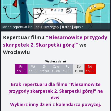
Idź do:
repertuar kin
|
opis i szczegóły
|
trailer
|
opinie
Repertuar filmu
"Niesamowite przygody
skarpetek 2. Skarpetki górą!"
we
Wrocławiu
Wybierz dzień
Pn
Wt
Śr
Czw
Pt
Sb
Nd
10 08
11 08
12 08
13 08
14 08
15 08
16 08
Brak repertuaru dla filmu "Niesamowite
przygody skarpetek 2. Skarpetki górą!"
na
dziś.
Wybierz inny dzień z kalendarza powyżej.