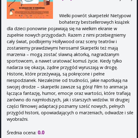
Wielki powrót skarpetek! Nietypowi
bohaterzy bestsellerowych książek
dla dzieci ponownie pojawiają się na wielkim ekranie w
zupełnie nowych przygodach. Razem z nimi przebiegniemy
cały świat, podbijemy Hollywood oraz sceny teatrów i
zostaniemy prawdziwymi herosami! Skarpetki też mają
marzenia – mogą zostać sławną aktorką, nagradzanym
sportowcem, a nawet uratować komuś życie. Kiedy tylko
nadarza się okazja, żądne przygód wyruszają w drogę.
Historie, które przeżywają, są pokręcone i pełne
niespodzianek. Niezależnie od trudności, jakie napotkają na
swojej drodze – skarpetki zawsze są górą! Film to animacja
łącząca fantazję, humor, emocje oraz wartości, które trafiają
zarówno do najmłodszych, jak i starszych widzów. W drugiej
części filmowej adaptacji poznamy sześć nowych, pełnych
przygód historii, opowiadających o marzeniach, odwadze i sile
wyobraźni.
0.0
Średnia ocena: