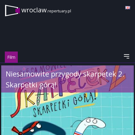
wroclaw
.repertuary.pl
Film
Niesamowite przygody skarpetek 2.
Skarpetki górą!