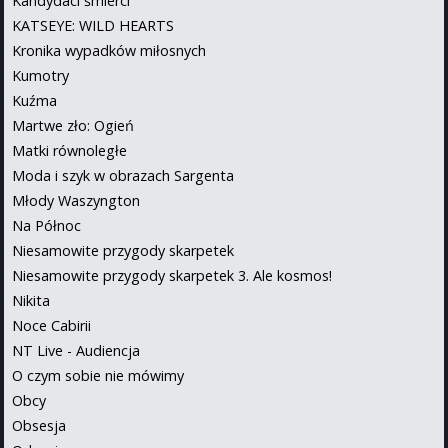
Kandydaci śmierci
KATSEYE: WILD HEARTS
Kronika wypadków miłosnych
Kumotry
Kuźma
Martwe zło: Ogień
Matki równoległe
Moda i szyk w obrazach Sargenta
Młody Waszyngton
Na Północ
Niesamowite przygody skarpetek
Niesamowite przygody skarpetek 3. Ale kosmos!
Nikita
Noce Cabirii
NT Live - Audiencja
O czym sobie nie mówimy
Obcy
Obsesja