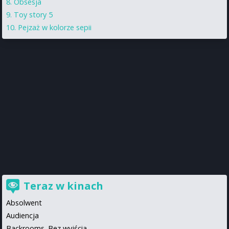
Obsesja
Toy story 5
Pejzaż w kolorze sepii
Teraz w kinach
Absolwent
Audiencja
Backrooms. Bez wyjścia