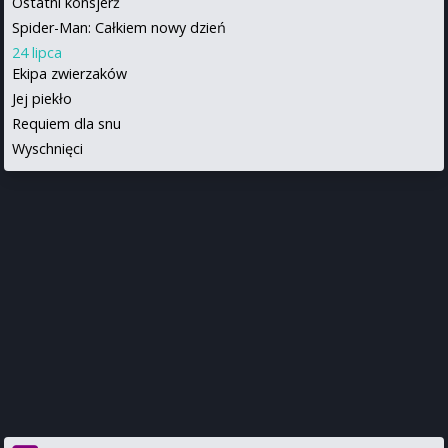
Ostatni konsjerż
Spider-Man: Całkiem nowy dzień
24 lipca
Ekipa zwierzaków
Jej piekło
Requiem dla snu
Wyschnięci