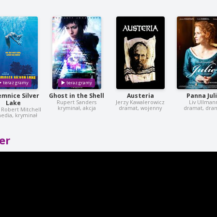
emnice Silver
Ghost in the Shell
Austeria
Panna Jul
Rupert Sanders
Jerzy Kawalerowicz
Liv Ullman
Lake
kryminał, akcja
dramat, wojenny
dramat, dra
 Robert Mitchell
edia, kryminał
er