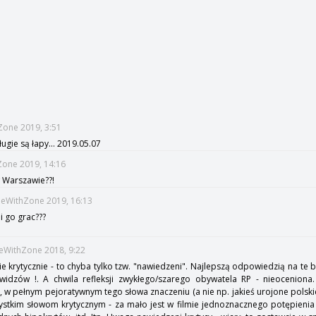
Zone 2019, 3:51
długie są łapy... 2019.05.07
Zone 2019, 14:16
 Warszawie??!
imeWithZone 2019, 16:13
i go grac???
meWithZone 2018, 9:22
ie krytycznie - to chyba tylko tzw. "nawiedzeni". Najlepszą odpowiedzią na te
widzów !. A chwila refleksji zwykłego/szarego obywatela RP - nieoceniona
, w pełnym pejoratywnym tego słowa znaczeniu (a nie np. jakieś urojone polski
tkim słowom krytycznym - za mało jest w filmie jednoznacznego potępienia 