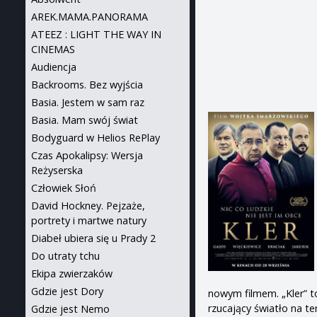
AREK.MAMA.PANORAMA
ATEEZ : LIGHT THE WAY IN
CINEMAS
Audiencja
Backrooms. Bez wyjścia
Basia. Jestem w sam raz
Basia. Mam swój świat
Bodyguard w Helios RePlay
Czas Apokalipsy: Wersja
Reżyserska
Człowiek Słoń
David Hockney. Pejzaże,
portrety i martwe natury
Diabeł ubiera się u Prady 2
Do utraty tchu
Ekipa zwierzaków
Gdzie jest Dory
nowym filmem. „Kler” to
rzucający światło na t
Gdzie jest Nemo