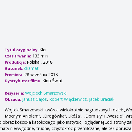
Kler
Tytuł oryginalny:
133 min.
Czas trwania:
Polska , 2018
Produkcja:
dramat
Gatunek:
28 września 2018
Premiera:
Kino Świat
Dystrybutor filmu:
Wojciech Smarzowski
Reżyseria:
Janusz Gajos
,
Robert Więckiewicz
,
Jacek Braciak
Obsada:
Wojtek Smarzowski, twórca wielokrotnie nagradzanych dzieł: „Wo
Mocnym Aniołem”, „Drogówka”, „Róża”, „Dom zły” i „Wesele”, wr
 obraz kościoła katolickiego jako instytucji oglądanej „od strony zakr
ematy niewygodne, trudne, częstokroć przemilczane, ale też porusza