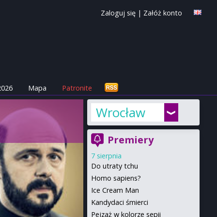
Zaloguj się
|
Załóż konto
2026
Mapa
Patronite
Wrocław
Premiery
7 sierpnia
Do utraty tchu
Homo sapiens?
Ice Cream Man
Kandydaci śmierci
Pejzaż w kolorze sepii