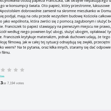
scynowania osobą papieża Franciszka, tak skrajnie niepasującego 
ego w konsumpcji świata. Oto papież, który przestronne, luksusowe
Apostolskim dobrowolnie zamienił na skromne mieszkanko w Domu
 się podjął, mają na celu przede wszystkim budowę Kościoła całkowi
 jako wspólnota, która zwróci się z pomocą zagubionym i służyć b
ie. Franciszek to papież stawiający na pierwszym miejscu nie prawo,
ościół według niego powinien być ubogi, służyć ubogim, opłakiwać ty
je. Franciszek krytykuje materializm, jednak duchowni udają, że tego 
eksję filmową. Jak w całej tej sytuacji odnajdują się zwykli, przeciętni
ko wierni? Na te pytania, oraz kilka innych, staramy się dać odpowi
 filmu.
ilm
.3
7,194 votes
/10