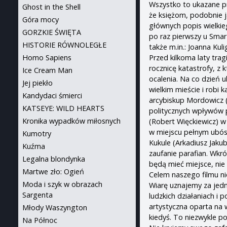
Wszystko to ukazane pr
Ghost in the Shell
że księżom, podobnie ja
Góra mocy
głównych popis wielkie
GORZKIE ŚWIĘTA
po raz pierwszy u Smar
HISTORIE RÓWNOLEGŁE
także m.in.: Joanna Kul
Przed kilkoma laty trag
Homo Sapiens
rocznicę katastrofy, z 
Ice Cream Man
ocalenia. Na co dzień u
Jej piekło
wielkim mieście i robi 
Kandydaci śmierci
arcybiskup Mordowicz (
KATSEYE: WILD HEARTS
politycznych wpływów p
Kronika wypadków miłosnych
(Robert Więckiewicz) w
w miejscu pełnym ubóst
Kumotry
Kukule (Arkadiusz Jakub
Kuźma
zaufanie parafian. Wkró
Legalna blondynka
będą mieć miejsce, nie
Martwe zło: Ogień
Celem naszego filmu ni
Moda i szyk w obrazach
Wiarę uznajemy za jedn
Sargenta
ludzkich działaniach i
artystyczna oparta na 
Młody Waszyngton
kiedyś. To niezwykle p
Na Północ