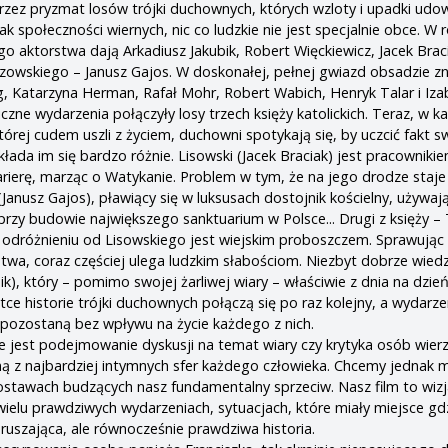
zez pryzmat losów trójki duchownych, których wzloty i upadki udo
k społeczności wiernych, nic co ludzkie nie jest specjalnie obce. W 
go aktorstwa dają Arkadiusz Jakubik, Robert Więckiewicz, Jacek Brac
zowskiego – Janusz Gajos. W doskonałej, pełnej gwiazd obsadzie zna
ig, Katarzyna Herman, Rafał Mohr, Robert Wabich, Henryk Talar i Iza
iczne wydarzenia połączyły losy trzech księży katolickich. Teraz, w k
której cudem uszli z życiem, duchowni spotykają się, by uczcić fakt 
kłada im się bardzo różnie. Lisowski (Jacek Braciak) jest pracownikie
karierę, marząc o Watykanie. Problem w tym, że na jego drodze staje
Janusz Gajos), pławiący się w luksusach dostojnik kościelny, używaj
rzy budowie największego sanktuarium w Polsce... Drugi z księży –
 odróżnieniu od Lisowskiego jest wiejskim proboszczem. Sprawując
wa, coraz częściej ulega ludzkim słabościom. Niezbyt dobrze wiedzi
ik), który – pomimo swojej żarliwej wiary – właściwie z dnia na dzień
tce historie trójki duchownych połączą się po raz kolejny, a wydarze
 pozostaną bez wpływu na życie każdego z nich.
e jest podejmowanie dyskusji na temat wiary czy krytyka osób wier
ą z najbardziej intymnych sfer każdego człowieka. Chcemy jednak 
 postawach budzących nasz fundamentalny sprzeciw. Nasz film to wiz
wielu prawdziwych wydarzeniach, sytuacjach, które miały miejsce gdz
oruszająca, ale równocześnie prawdziwa historia.