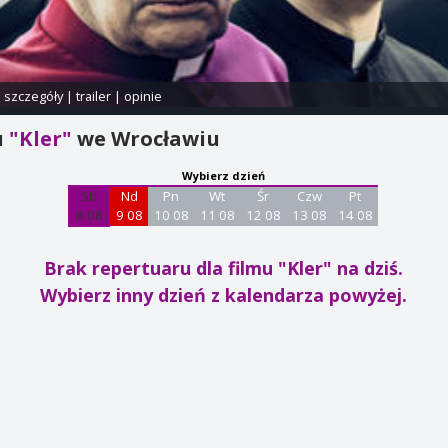
i szczegóły
|
trailer
|
opinie
u
"Kler"
we Wrocławiu
Wybierz dzień
Sb
Nd
Pn
Wt
Śr
Czw
Pt
8 08
9 08
10 08
11 08
12 08
13 08
14 08
Brak repertuaru dla filmu "Kler"
na dziś.
Wybierz inny dzień z kalendarza powyżej.