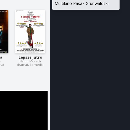
Multikino Pasaż Grunwaldzki
ia
Lepsze jutro
n
Nanni Moretti
mat
dramat, komedia