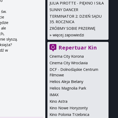
do
JULIA PIROTTE - PIĘKNO I SIŁA
SUNNY DANCER
 św.
TERMINATOR 2: DZIEŃ SĄDU
cie
35. ROCZNICA
ędzie
 ale
ZRÓBMY SOBIE PRZERWĘ
ch,
»
więcej zapowiedzi
nie słyszą.
 księża?
Repertuar Kin
edź w
Cinema City Korona
Cinema City Wroclavia
DCF - Dolnośląskie Centrum
Filmowe
Helios Aleja Bielany
Helios Magnolia Park
IMAX
Kino Astra
Kino Nowe Horyzonty
Kino Polonia Trzebnica