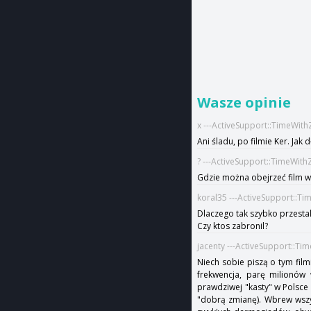
Wasze opinie
x ---ActiveSupport::TimeWith
Ani śladu, po filmie Ker. Jak 
? ---ActiveSupport::TimeWith
Gdzie można obejrzeć film w
koral35 ---ActiveSupport::T
Dlaczego tak szybko przestal
Czy ktos zabronil?
jacenty ---ActiveSupport::Ti
Niech sobie piszą o tym film
frekwencja, parę milionów 
prawdziwej "kasty" w Polsce 
"dobrą zmianę). Wbrew wszys