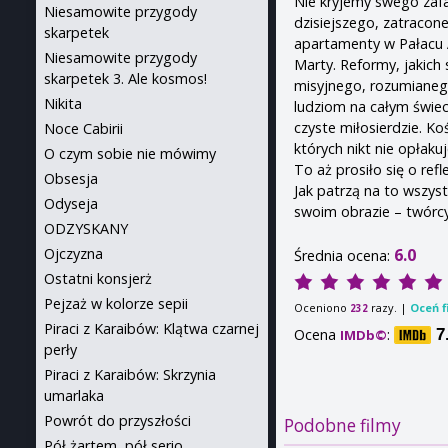
Nie kryjemy swego zafa
Niesamowite przygody
dzisiejszego, zatracon
skarpetek
apartamenty w Pałacu 
Niesamowite przygody
Marty. Reformy, jakich
skarpetek 3. Ale kosmos!
misyjnego, rozumianego
Nikita
ludziom na całym świec
czyste miłosierdzie. K
Noce Cabirii
których nikt nie opłaku
O czym sobie nie mówimy
To aż prosiło się o refl
Obsesja
Jak patrzą na to wszyst
Odyseja
swoim obrazie – twórcy
ODZYSKANY
6.0
Ojczyzna
Średnia ocena:
Ostatni konsjerż
Pejzaż w kolorze sepii
Oceniono
razy. |
Oceń f
232
Piraci z Karaibów: Klątwa czarnej
Ocena
:
7
IMDb©
perły
Piraci z Karaibów: Skrzynia
umarlaka
Powrót do przyszłości
Podobne filmy
Pół żartem, pół serio