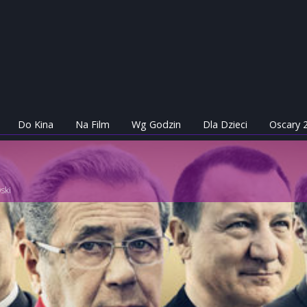
Do Kina
Na Film
Wg Godzin
Dla Dzieci
Oscary 
ski