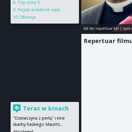
Toy story 5
Pejzaż w kolorze sepii
Obsesja
Idź do:
repertuar kin
|
opis 
Repertuar film
Teraz w kinach
"Dziewczyna z perłą" i inne
skarby haskiego Maurits...
Absolwent