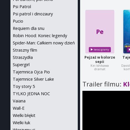
Psi Patrol
Psi patrol i dinozaury
Pucio
Requiem dla snu
Pe
Robin Hood: Koniec legendy
Spider-Man: Całkiem nowy dzień
Straszny film
Straszydła
Pejzaż w kolorze
Taj
sepii
Supergirl
Kei Ishikawa
David
dramat
kom
Tajemnica Ojca Pio
Tajemnice Silver Lake
Trailer filmu:
Kl
Toy story 5
TYLKO JEDNA NOC
Vaiana
Wall-E
Wielki błękit
Wielki łuk
Wierzymy ci