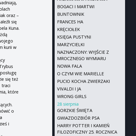
wadniają,
BOGACI I MARTWI
rolach
BUNTOWNIK
iak oraz –
leźli się
FRANCES HA
bela Kuna.
KRĘCIOŁEK
ażdą
KSIĘGA PUSTYNI
swojego
MARZYCIELKI
m kurii w
NAZNACZONY: WYJŚCIE Z
MROCZNEGO WYMIARU
ący
NOWA FALA
 Trybus
 posługę
O CZYM WIE MARIELLE
e się też
PUCIO KOCHA ZWIERZAKI
 traci
VIVALDI I JA
nia, które
WRONG GIRLS
28 sierpnia
zących.
GORZKIE ŚWIĘTA
mówić o
ja
GWIAZDOZBIÓR PSA
ieś i
HARRY POTTER I KAMIEŃ
FILOZOFICZNY 25. ROCZNICA