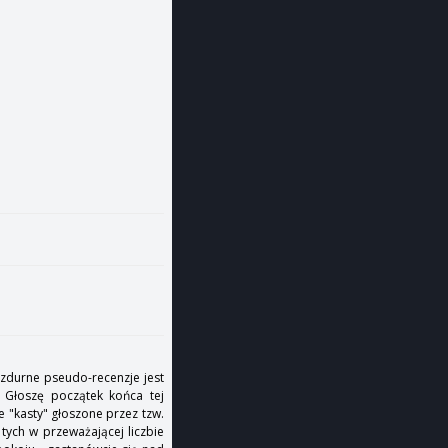
 bzdurne pseudo-recenzje jest
. Głoszę początek końca tej
e "kasty" głoszone przez tzw.
tych w przeważającej liczbie