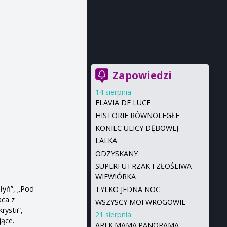
Zapowiedzi
14 sierpnia
FLAVIA DE LUCE
HISTORIE RÓWNOLEGŁE
KONIEC ULICY DĘBOWEJ
LALKA
ODZYSKANY
SUPERFUTRZAK I ZŁOŚLIWA
WIEWIÓRKA
łyń”, „Pod
TYLKO JEDNA NOC
aca z
WSZYSCY MOI WROGOWIE
ystii”,
21 sierpnia
jące.
AREK.MAMA.PANORAMA