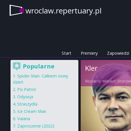
wroclaw.repertuary.pl
Start
Premiery
Zapowiedzi
Popularne
Kler
Spider-Man: Całkiem nowy
Reżyseria:
Wojciech Smarzow
dzień
Psi Patrol
Odyseja
Straszydła
Ice Cream Man
Vaiana
Zaproszenie (2022)