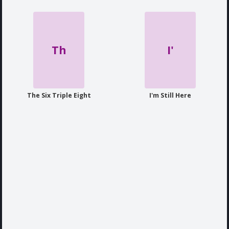
Th
I'
The Six Triple Eight
I'm Still Here