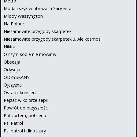
Metro
Moda i szyk w obrazach Sargenta
Młody Waszyngton
Na Północ
Niesamowite przygody skarpetek
Niesamowite przygody skarpetek 3. Ale kosmos!
Nikita
O czym sobie nie mówimy
Obsesja
Odyseja
ODZYSKANY
Ojczyzna
Ostatni konsjerż
Pejzaż w kolorze sepii
Powrót do przyszłości
Pół żartem, pół serio
Psi Patrol
Psi patrol i dinozaury