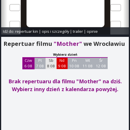
Idź do:
repertuar kin
|
opis i szczegóły
|
trailer
|
opinie
Repertuar filmu
"Mother"
we Wrocławiu
Wybierz dzień
Czw
Pt
Sb
Nd
Pn
Wt
Śr
6 08
7 08
8 08
9 08
10 08
11 08
12 08
Brak repertuaru dla filmu "Mother"
na dziś.
Wybierz inny dzień z kalendarza powyżej.