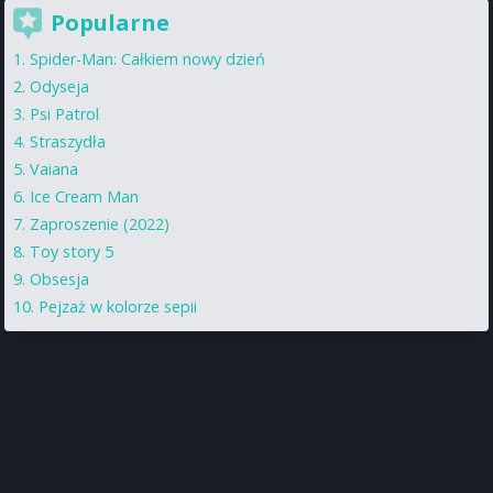
Popularne
Spider-Man: Całkiem nowy dzień
Odyseja
Psi Patrol
Straszydła
Vaiana
Ice Cream Man
Zaproszenie (2022)
Toy story 5
Obsesja
Pejzaż w kolorze sepii