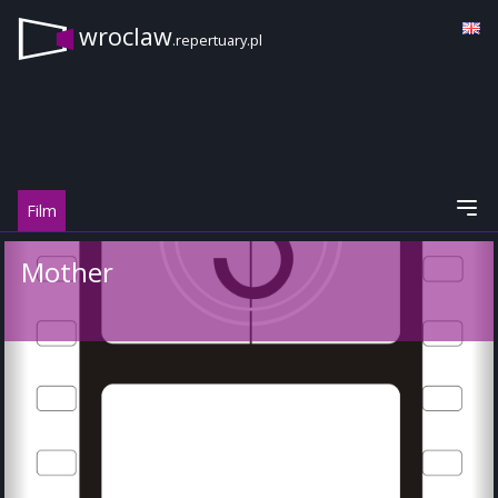
wroclaw
.repertuary.pl
Film
Mother