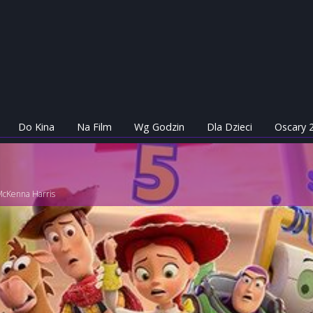
Do Kina
Na Film
Wg Godzin
Dla Dzieci
Oscary 
McKenna Harris