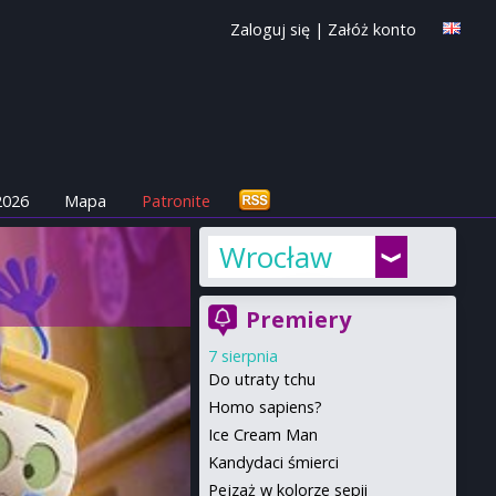
Zaloguj się
|
Załóż konto
2026
Mapa
Patronite
Wrocław
Premiery
7 sierpnia
Do utraty tchu
Homo sapiens?
Ice Cream Man
Kandydaci śmierci
Pejzaż w kolorze sepii