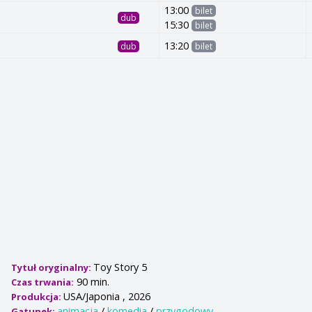
13:00
bilet
dub
15:30
bilet
13:20
dub
bilet
Toy Story 5
Tytuł oryginalny:
90 min.
Czas trwania:
USA/Japonia , 2026
Produkcja:
animacja
/
komedia
/
przygodowy
Gatunek: