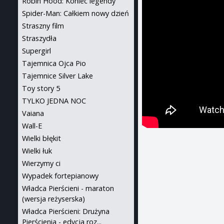
Robin Hood: Koniec legendy
Spider-Man: Całkiem nowy dzień
Straszny film
Straszydła
Supergirl
Tajemnica Ojca Pio
Tajemnice Silver Lake
Toy story 5
TYLKO JEDNA NOC
Vaiana
Wall-E
Wielki błękit
Wielki łuk
Wierzymy ci
Wypadek fortepianowy
Władca Pierścieni - maraton
(wersja reżyserska)
Władca Pierścieni: Drużyna
Pierścienia - edycja roz...