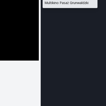
Multikino Pasaż Grunwaldzki