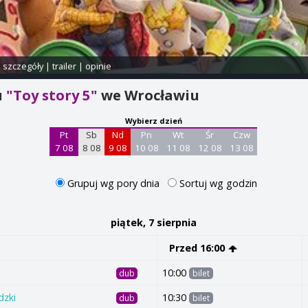
i szczegóły
|
trailer
|
opinie
u
"Toy story 5"
we Wrocławiu
Wybierz dzień
Pt
Sb
Nd
Pn
Wt
Śr
Czw
7 08
8 08
9 08
10 08
11 08
12 08
13 08
Grupuj wg pory dnia
Sortuj wg godzin
piątek, 7 sierpnia
Przed 16:00
10:00
dub
bilet
dzki
10:30
dub
bilet