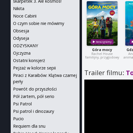
skarpetek 3. Ale kosmos!
Nikita
Noce Cabirii
O czym sobie nie mówimy
Obsesja
Odyseja
ODZYSKANY
Góra mocy
Gdz
Ojczyzna
Rachel House
An
familijny, przygodowy
anima
Ostatni konsjerż
Pejzaż w kolorze sepii
Trailer filmu:
To
Piraci z Karaibów: Klątwa czarnej
perły
Powrót do przyszłości
Pół żartem, pół serio
Psi Patrol
Psi patrol i dinozaury
Pucio
Requiem dla snu