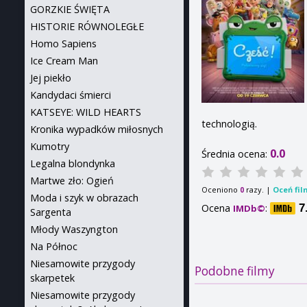
GORZKIE ŚWIĘTA
HISTORIE RÓWNOLEGŁE
Homo Sapiens
Ice Cream Man
Jej piekło
Kandydaci śmierci
KATSEYE: WILD HEARTS
technologią.
Kronika wypadków miłosnych
Kumotry
0.0
Średnia ocena:
Legalna blondynka
Martwe zło: Ogień
Oceniono
razy. |
Oceń fil
0
Moda i szyk w obrazach
Ocena
:
7
IMDb©
Sargenta
Młody Waszyngton
Na Północ
Niesamowite przygody
Podobne filmy
skarpetek
Niesamowite przygody