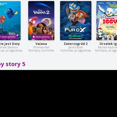
ie jest Dory
Vaiana
Zwierzogród 2
Orzełek I
drew Stanton
Thomas Kail
Jared Bush
Bartek Kędzie
cja, przygodowy
familijny, komedia
komedia, przygodowy
familijny, przy
y story 5