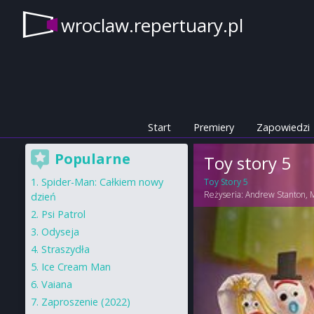
wroclaw.repertuary.pl
Start
Premiery
Zapowiedzi
Popularne
Toy story 5
Spider-Man: Całkiem nowy
Toy Story 5
Reżyseria:
Andrew Stanton
,
dzień
Psi Patrol
Odyseja
Straszydła
Ice Cream Man
Vaiana
Zaproszenie (2022)