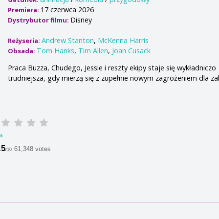
17 czerwca 2026
Premiera:
Disney
Dystrybutor filmu:
Andrew Stanton
,
McKenna Harris
Reżyseria:
Tom Hanks
,
Tim Allen
,
Joan Cusack
Obsada:
Praca Buzza, Chudego, Jessie i reszty ekipy staje się wykładniczo
trudniejsza, gdy mierzą się z zupełnie nowym zagrożeniem dla z
m
.5
61,348 votes
/10