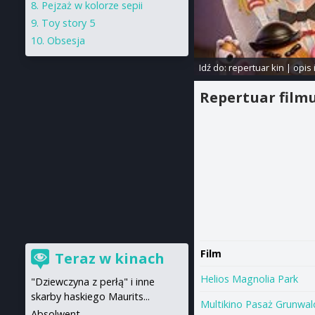
Pejzaż w kolorze sepii
Toy story 5
Obsesja
Idź do:
repertuar kin
|
opis 
Repertuar film
Film
Teraz w kinach
Helios Magnolia Park
"Dziewczyna z perłą" i inne
skarby haskiego Maurits...
Multikino Pasaż Grunwal
Absolwent