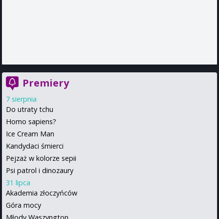
Premiery
7 sierpnia
Do utraty tchu
Homo sapiens?
Ice Cream Man
Kandydaci śmierci
Pejzaż w kolorze sepii
Psi patrol i dinozaury
31 lipca
Akademia złoczyńców
Góra mocy
Młody Waszyngton