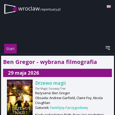
wroclaw
.repertuary.pl
Start
Ben Gregor - wybrana filmografia
29 maja 2026
Drzewo magii
The Magic Faraway Tree
Reżyseria: Ben Gregor
Obsada: Andrew Garfield, Claire Foy, Nicola
Coughlan
Gatunek:
familijny
/
przygodowy
Kiedy rodzeństwo Beth, Fran i Joe niechętnie