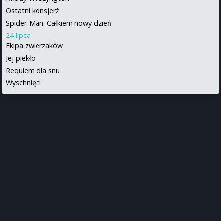
Ostatni konsjerż
Spider-Man: Całkiem nowy dzień
24 lipca
Ekipa zwierzaków
Jej piekło
Requiem dla snu
Wyschnięci