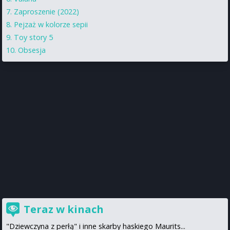
Zaproszenie (2022)
Pejzaż w kolorze sepii
Toy story 5
Obsesja
Teraz w kinach
"Dziewczyna z perłą" i inne skarby haskiego Maurits...