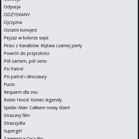
Odyseja
ODZYSKANY
Ojczyzna
Ostatni konsjerż
Pejzaż w kolorze sepii
Piraci z Karaibów: Klątwa czarnej perły
Powrót do przyszłości
Pół żartem, pół serio
Psi Patrol
Psi patrol i dinozaury
Pucio
Requiem dla snu
Robin Hood: Koniec legendy
Spider-Man: Całkiem nowy dzień
Straszny film
Straszydła
Supergirl
Tajemnica Ojca Pio