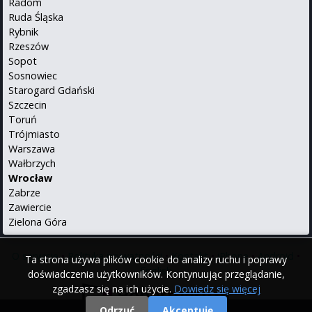
Radom
Ruda Śląska
Rybnik
Rzeszów
Sopot
Sosnowiec
Starogard Gdański
Szczecin
Toruń
Trójmiasto
Warszawa
Wałbrzych
Wrocław
Zabrze
Zawiercie
Zielona Góra
O serwisie
•
Polityka prywatności
•
Kontakt
•
iPhone
•
Android
•
Ta strona używa plików cookie do analizy ruchu i poprawy
English
doświadczenia użytkowników. Kontynuując przeglądanie,
zgadzasz się na ich użycie.
Dowiedz się więcej
Odrzuć
Akceptuję