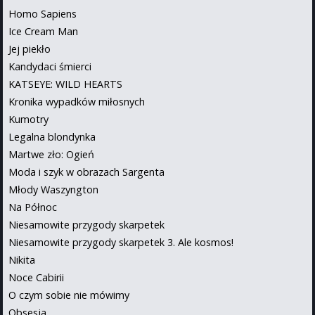
Homo Sapiens
Ice Cream Man
Jej piekło
Kandydaci śmierci
KATSEYE: WILD HEARTS
Kronika wypadków miłosnych
Kumotry
Legalna blondynka
Martwe zło: Ogień
Moda i szyk w obrazach Sargenta
Młody Waszyngton
Na Północ
Niesamowite przygody skarpetek
Niesamowite przygody skarpetek 3. Ale kosmos!
Nikita
Noce Cabirii
O czym sobie nie mówimy
Obsesja