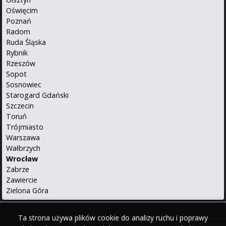
Oświęcim
Poznań
Radom
Ruda Śląska
Rybnik
Rzeszów
Sopot
Sosnowiec
Starogard Gdański
Szczecin
Toruń
Trójmiasto
Warszawa
Wałbrzych
Wrocław
Zabrze
Zawiercie
Zielona Góra
About us
•
Privacy Policy
•
Translations info
•
Contact
•
iPhone
Ta strona używa plików cookie do analizy ruchu i poprawy
•
Android
Po polsku