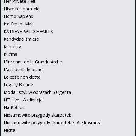
Her Private Hell
Histoires paralleles
Homo Sapiens
Ice Cream Man
KATSEYE: WILD HEARTS
Kandydaci śmierci
Kumotry
Kuźma
L'Inconnu de la Grande Arche
L'accident de piano
Le cose non dette
Legally Blonde
Moda i szyk w obrazach Sargenta
NT Live - Audiencja
Na Północ
Niesamowite przygody skarpetek
Niesamowite przygody skarpetek 3. Ale kosmos!
Nikita