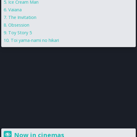
Ice Cream Man
Vaiana
The Invitation
Obsession
Toy Story 5
Toi yama-nami no hikari
Now in cinemas