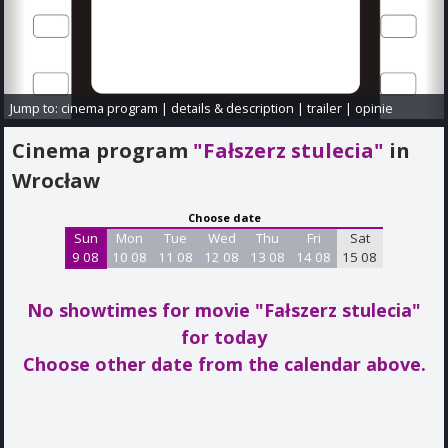
Jump to:
cinema program
|
details & description
|
trailer
|
opinie
Cinema program
"Fałszerz stulecia"
in
Wrocław
Choose date
Sun
Mon
Tue
Wed
Thu
Fri
Sat
9 08
10 08
11 08
12 08
13 08
14 08
15 08
No showtimes for movie "Fałszerz stulecia"
for today
Choose other date from the calendar above.