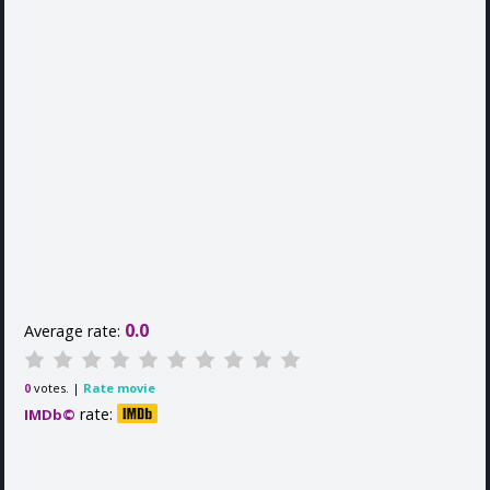
0.0
Average rate:
votes. |
Rate movie
0
rate:
IMDb©