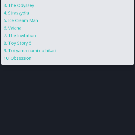
The Odyssey
Straszydła
Ice Cream Man
Vaiana
The Invitation
Toy Story 5
Toi yama-nami no hikari
Obsession