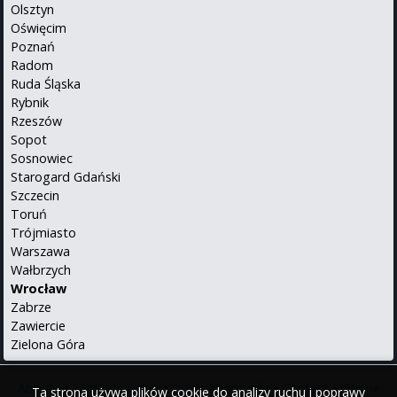
Olsztyn
Oświęcim
Poznań
Radom
Ruda Śląska
Rybnik
Rzeszów
Sopot
Sosnowiec
Starogard Gdański
Szczecin
Toruń
Trójmiasto
Warszawa
Wałbrzych
Wrocław
Zabrze
Zawiercie
Zielona Góra
About us
•
Privacy Policy
•
Translations info
•
Contact
•
iPhone
Ta strona używa plików cookie do analizy ruchu i poprawy