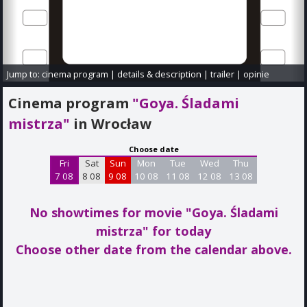
Jump to:
cinema program
|
details & description
|
trailer
|
opinie
Cinema program
"Goya. Śladami
mistrza"
in Wrocław
Choose date
Fri
Sat
Sun
Mon
Tue
Wed
Thu
7 08
8 08
9 08
10 08
11 08
12 08
13 08
No showtimes for movie "Goya. Śladami
mistrza"
for today
Choose other date from the calendar above.