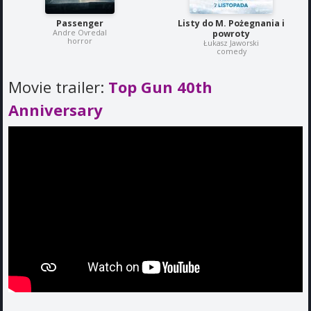
Passenger
Listy do M. Pożegnania i
Andre Ovredal
powroty
horror
Łukasz Jaworski
comedy
Movie trailer:
Top Gun 40th
Anniversary