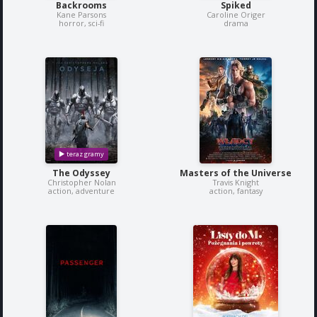
Backrooms
Spiked
Kane Parsons
Caroline Origer
horror, sci-fi
drama
The Odyssey
Masters of the Universe
Christopher Nolan
Travis Knight
action, adventure
action, fantasy