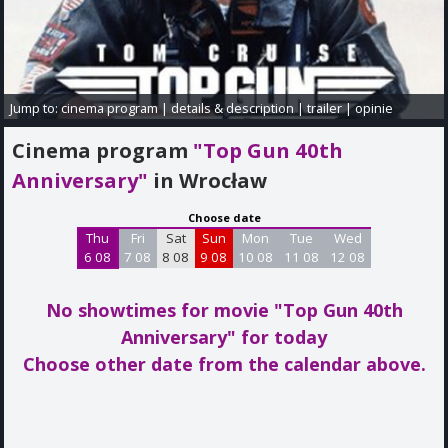
Jump to:
cinema program
|
details & description
|
trailer
|
opinie
Cinema program
"Top Gun 40th
Anniversary"
in Wrocław
Choose date
Thu
Fri
Sat
Sun
Mon
Tue
Wed
6 08
7 08
8 08
9 08
10 08
11 08
12 08
No showtimes for movie "Top Gun 40th
Anniversary"
for today
Choose other date from the calendar above.