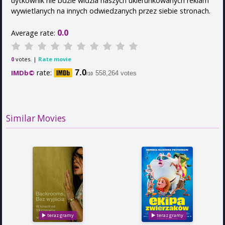
uytkownik nie bdzie widzia naszych ukierunkowanych reklam
wywietlanych na innych odwiedzanych przez siebie stronach.
0.0
Average rate:
votes. |
Rate movie
0
rate:
7.0
IMDb©
558,264 votes
/10
Similar Movies