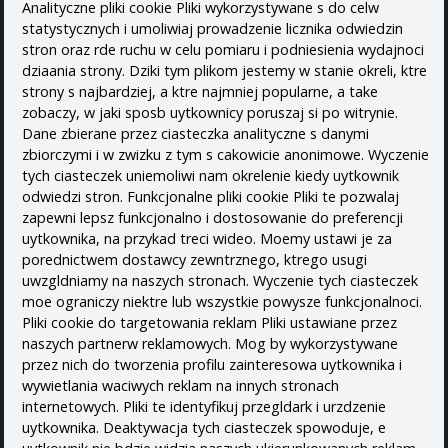
Analityczne pliki cookie Pliki wykorzystywane s do celw
statystycznych i umoliwiaj prowadzenie licznika odwiedzin
stron oraz rde ruchu w celu pomiaru i podniesienia wydajnoci
dziaania strony. Dziki tym plikom jestemy w stanie okreli, ktre
strony s najbardziej, a ktre najmniej popularne, a take
zobaczy, w jaki sposb uytkownicy poruszaj si po witrynie.
Dane zbierane przez ciasteczka analityczne s danymi
zbiorczymi i w zwizku z tym s cakowicie anonimowe. Wyczenie
tych ciasteczek uniemoliwi nam okrelenie kiedy uytkownik
odwiedzi stron. Funkcjonalne pliki cookie Pliki te pozwalaj
zapewni lepsz funkcjonalno i dostosowanie do preferencji
uytkownika, na przykad treci wideo. Moemy ustawi je za
porednictwem dostawcy zewntrznego, ktrego usugi
uwzgldniamy na naszych stronach. Wyczenie tych ciasteczek
moe ograniczy niektre lub wszystkie powysze funkcjonalnoci.
Pliki cookie do targetowania reklam Pliki ustawiane przez
naszych partnerw reklamowych. Mog by wykorzystywane
przez nich do tworzenia profilu zainteresowa uytkownika i
wywietlania waciwych reklam na innych stronach
internetowych. Pliki te identyfikuj przegldark i urzdzenie
uytkownika. Deaktywacja tych ciasteczek spowoduje, e