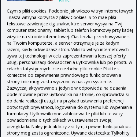
Czym s pliki cookies. Podobnie jak wikszo witryn internetowych
i nasza witryna korzysta z plikw Cookies. S to mae pliki
tekstowe zawierajce cig znakw, ktre serwer wysya na Twj
komputer stacjonarny, tablet lub telefon komrkowy przy kadej
wizycie na stronie internetowej. Ciasteczka przechowywane s
na Twoim komputerze, a serwer otrzymuje je za kadym
razem, kiedy odwiedzasz stron. Wikszo witryn internetowych
uywa tej technologii w celu zaprezentowania lepszej oferty
usug, personalizacji dowiadczenia uytkownika lub po prostu w
celach statystycznych. cile niezbdne pliki cookie Pliki te s
konieczne do zapewnienia prawidowego funkcjonowania
strony i nie mog zosta wyczone w naszym systemie.
Zazwyczaj aktywowane s jedynie w odpowiedzi na dziaania
podejmowane przez uytkownika na stronie, co sprowadza si
do dania realizacji usugi, na przykad ustawienia preferencji
dotyczcych prywatnoci, logowania do systemu lub wypeniania
formularzy. Uytkownik moe zablokowa te pliki lub te wczy
powiadomienia o tych plikach w ustawieniach swojej
przegldarki. Naley jednak liczy z si tym, i pewne funkcjonalnoci
strony mog zosta ograniczone. Uywane ciasteczka: Tylkohity