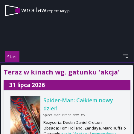
wroclaw
.repertuary.pl
Start
Teraz w kinach wg. gatunku 'akcja'
31 lipca 2026
Spider-Man: Całkiem nowy
dzień
Spider-Man: Brand New Day
Reżyseria: Destin Daniel Cretton
Obsada: Tom Holland, Zendaya, Mark Ruffalo
Gatunek:
akcja
/
fantasy
/
przygodowy