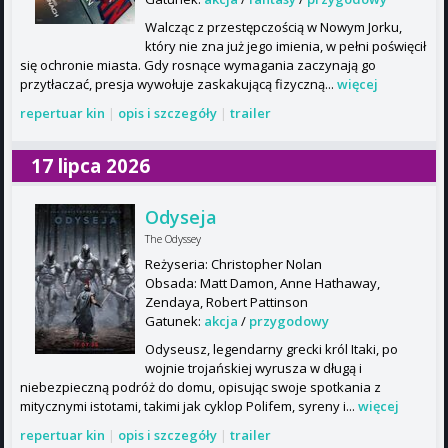
Walcząc z przestępczością w Nowym Jorku,
który nie zna już jego imienia, w pełni poświęcił
się ochronie miasta. Gdy rosnące wymagania zaczynają go
przytłaczać, presja wywołuje zaskakującą fizyczną...
więcej
repertuar kin
|
opis i szczegóły
|
trailer
17 lipca 2026
Odyseja
The Odyssey
Reżyseria: Christopher Nolan
Obsada: Matt Damon, Anne Hathaway,
Zendaya, Robert Pattinson
Gatunek:
akcja
/
przygodowy
Odyseusz, legendarny grecki król Itaki, po
wojnie trojańskiej wyrusza w długą i
niebezpieczną podróż do domu, opisując swoje spotkania z
mitycznymi istotami, takimi jak cyklop Polifem, syreny i...
więcej
repertuar kin
|
opis i szczegóły
|
trailer