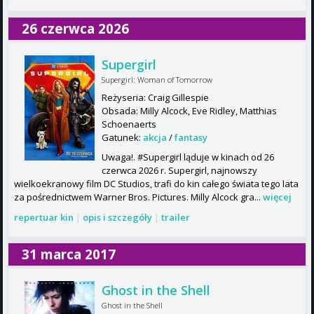
26 czerwca 2026
Supergirl
Supergirl: Woman of Tomorrow
Reżyseria: Craig Gillespie
Obsada: Milly Alcock, Eve Ridley, Matthias
Schoenaerts
Gatunek:
akcja
/
fantasy
Uwaga!. #Supergirl ląduje w kinach od 26
czerwca 2026 r. Supergirl, najnowszy
wielkoekranowy film DC Studios, trafi do kin całego świata tego lata
za pośrednictwem Warner Bros. Pictures. Milly Alcock gra...
więcej
repertuar kin
|
opis i szczegóły
|
trailer
31 marca 2017
Ghost in the Shell
Ghost in the Shell