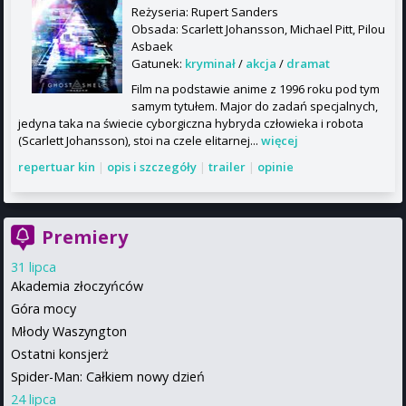
Reżyseria: Rupert Sanders
Obsada: Scarlett Johansson, Michael Pitt, Pilou
Asbaek
Gatunek:
kryminał
/
akcja
/
dramat
Film na podstawie anime z 1996 roku pod tym
samym tytułem. Major do zadań specjalnych,
jedyna taka na świecie cyborgiczna hybryda człowieka i robota
(Scarlett Johansson), stoi na czele elitarnej...
więcej
repertuar kin
|
opis i szczegóły
|
trailer
|
opinie
Premiery
31 lipca
Akademia złoczyńców
Góra mocy
Młody Waszyngton
Ostatni konsjerż
Spider-Man: Całkiem nowy dzień
24 lipca