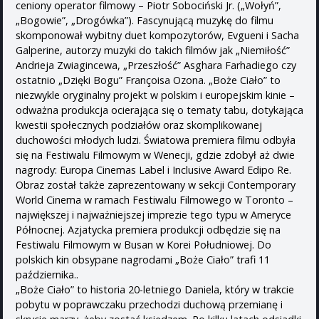
ceniony operator filmowy – Piotr Sobociński Jr. („Wołyń”,
„Bogowie”, „Drogówka”). Fascynującą muzykę do filmu
skomponował wybitny duet kompozytorów, Evgueni i Sacha
Galperine, autorzy muzyki do takich filmów jak „Niemiłość”
Andrieja Zwiagincewa, „Przeszłość” Asghara Farhadiego czy
ostatnio „Dzięki Bogu” Françoisa Ozona. „Boże Ciało” to
niezwykle oryginalny projekt w polskim i europejskim kinie –
odważna produkcja ocierająca się o tematy tabu, dotykająca
kwestii społecznych podziałów oraz skomplikowanej
duchowości młodych ludzi. Światowa premiera filmu odbyła
się na Festiwalu Filmowym w Wenecji, gdzie zdobył aż dwie
nagrody: Europa Cinemas Label i Inclusive Award Edipo Re.
Obraz został także zaprezentowany w sekcji Contemporary
World Cinema w ramach Festiwalu Filmowego w Toronto –
największej i najważniejszej imprezie tego typu w Ameryce
Północnej. Azjatycka premiera produkcji odbędzie się na
Festiwalu Filmowym w Busan w Korei Południowej. Do
polskich kin obsypane nagrodami „Boże Ciało” trafi 11
października..
„Boże Ciało” to historia 20-letniego Daniela, który w trakcie
pobytu w poprawczaku przechodzi duchową przemianę i