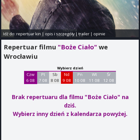
Idź do:
repertuar kin
|
opis i szczegóły
|
trailer
|
opinie
Repertuar filmu
"Boże Ciało"
we
Wrocławiu
Wybierz dzień
Czw
Pt
Sb
Nd
Pn
Wt
Śr
6 08
7 08
8 08
9 08
10 08
11 08
12 08
Brak repertuaru dla filmu "Boże Ciało"
na
dziś.
Wybierz inny dzień z kalendarza powyżej.