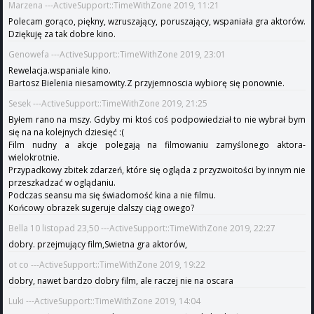
Marzena ---ActiveSupport::TimeWithZone 2019, 11:21
Polecam gorąco, piękny, wzruszający, poruszający, wspaniała gra aktorów.
Dziękuję za tak dobre kino.
Genowefa ---ActiveSupport::TimeWithZone 2019, 23:01
Rewelacja.wspaniale kino.
Bartosz Bielenia niesamowity.Z przyjemnoscia wybiorę się ponownie.
Sesek ---ActiveSupport::TimeWithZone 2019, 21:25
Byłem rano na mszy. Gdyby mi ktoś coś podpowiedział to nie wybrał bym
się na na kolejnych dziesięć :(
Film nudny a akcje polegają na filmowaniu zamyślonego aktora-
wielokrotnie.
Przypadkowy zbitek zdarzeń, które się ogląda z przyzwoitości by innym nie
przeszkadzać w oglądaniu.
Podczas seansu ma się świadomość kina a nie filmu.
Końcowy obrazek sugeruje dalszy ciąg owego?
Bella 10 listopad 23,50 ---ActiveSupport::TimeWithZone 2019, 22:27
dobry. przejmujący film,Swietna gra aktorów,
ot co ---ActiveSupport::TimeWithZone 2019, 19:22
dobry, nawet bardzo dobry film, ale raczej nie na oscara
Luki ---ActiveSupport::TimeWithZone 2019, 14:04