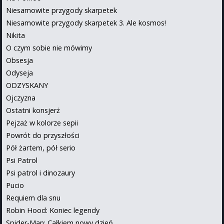
Niesamowite przygody skarpetek
Niesamowite przygody skarpetek 3. Ale kosmos!
Nikita
O czym sobie nie mówimy
Obsesja
Odyseja
ODZYSKANY
Ojczyzna
Ostatni konsjerż
Pejzaż w kolorze sepii
Powrót do przyszłości
Pół żartem, pół serio
Psi Patrol
Psi patrol i dinozaury
Pucio
Requiem dla snu
Robin Hood: Koniec legendy
Spider-Man: Całkiem nowy dzień