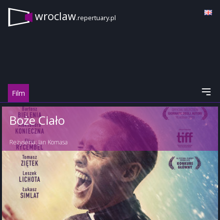
wroclaw
.repertuary.pl
Film
Boże Ciało
Reżyseria:
Jan Komasa