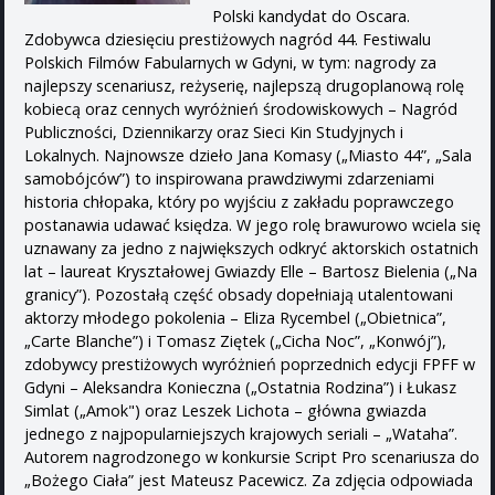
Polski kandydat do Oscara.
Zdobywca dziesięciu prestiżowych nagród 44. Festiwalu
Polskich Filmów Fabularnych w Gdyni, w tym: nagrody za
najlepszy scenariusz, reżyserię, najlepszą drugoplanową rolę
kobiecą oraz cennych wyróżnień środowiskowych – Nagród
Publiczności, Dziennikarzy oraz Sieci Kin Studyjnych i
Lokalnych. Najnowsze dzieło Jana Komasy („Miasto 44”, „Sala
samobójców”) to inspirowana prawdziwymi zdarzeniami
historia chłopaka, który po wyjściu z zakładu poprawczego
postanawia udawać księdza. W jego rolę brawurowo wciela się
uznawany za jedno z największych odkryć aktorskich ostatnich
lat – laureat Kryształowej Gwiazdy Elle – Bartosz Bielenia („Na
granicy”). Pozostałą część obsady dopełniają utalentowani
aktorzy młodego pokolenia – Eliza Rycembel („Obietnica”,
„Carte Blanche”) i Tomasz Ziętek („Cicha Noc”, „Konwój”),
zdobywcy prestiżowych wyróżnień poprzednich edycji FPFF w
Gdyni – Aleksandra Konieczna („Ostatnia Rodzina”) i Łukasz
Simlat („Amok") oraz Leszek Lichota – główna gwiazda
jednego z najpopularniejszych krajowych seriali – „Wataha”.
Autorem nagrodzonego w konkursie Script Pro scenariusza do
„Bożego Ciała” jest Mateusz Pacewicz. Za zdjęcia odpowiada