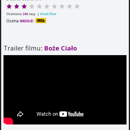
Oceniono
razy. |
Oceń film
266
Ocena
:
IMDb©
Trailer filmu:
Boże Ciało