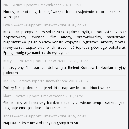
NN ---ActiveSupport::TimeWithZone 2020, 11:53
Nudny, monotonny, bez głòwnego bohatera.Jedynie dobra mała rola
Wardejna.
Ewa G ---ActiveSupport::TimeWithZone 2020, 22:53
Może sam pomysł miał w sobie zalążek jakiejś myśli, ale pomysł nie został
dopracowany. Wyszedł film nudny, przewidywalny, napuszony,
nieprawdziwy, pełen błędów konstrukcyjnych i logicznych. Aktorzy mówią
niewyraźnie, często trudno ich zrozumieć (oprócz głównego bohatera),
Epatuje wulgaryzmami nie do wytrzymania.
Maryna ---ActiveSupport::TimeWithZone 2020, 10:22
fantastyczny film bardzo dobra gra Bieleni Komasa bezkonkurencyjny
polecam
MARTA ---ActiveSupport::TimeWithZone 2019, 21:56
Dobry film i polecam ale jezeli ,ktos naprawde kocha kino i sztuke
klara ---ActiveSupport::TimeWithZone 2019, 16:51
film mocny wieloznaczny bardzo aktualny ...swietne tempo swietna gra,
angazuje emocjonalnie..... koniecznie!!!
annas ---ActiveSupport::TimeWithZone 2019, 22:40
Naprawdę świetnie zrobiony i zagrany film.An