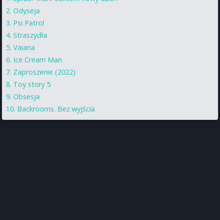
Odyseja
Psi Patrol
Straszydła
Vaiana
Ice Cream Man
Zaproszenie (2022)
Toy story 5
Obsesja
Backrooms. Bez wyjścia