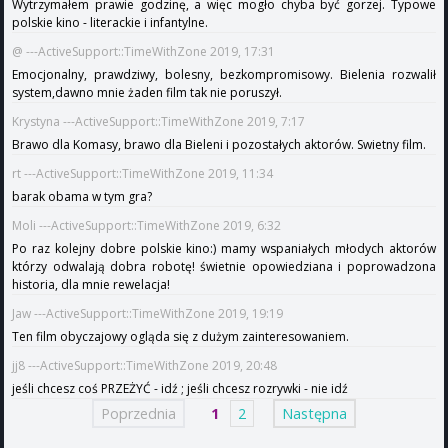
Wytrzymałem prawie godzinę, a więc mogło chyba być gorzej. Typowe
polskie kino - literackie i infantylne.
@ ---ActiveSupport::TimeWithZone 2019, 17:31
Emocjonalny, prawdziwy, bolesny, bezkompromisowy. Bielenia rozwalił
system,dawno mnie żaden film tak nie poruszył.
Krystyna ---ActiveSupport::TimeWithZone 2019, 7:17
Brawo dla Komasy, brawo dla Bieleni i pozostałych aktorów. Swietny film.
rt ---ActiveSupport::TimeWithZone 2019, 11:34
barak obama w tym gra?
Moli ---ActiveSupport::TimeWithZone 2019, 6:32
Po raz kolejny dobre polskie kino:) mamy wspaniałych młodych aktorów
którzy odwalają dobra robotę! świetnie opowiedziana i poprowadzona
historia, dla mnie rewelacja!
Jaw ---ActiveSupport::TimeWithZone 2019, 19:19
Ten film obyczajowy ogląda się z dużym zainteresowaniem.
jj8 ---ActiveSupport::TimeWithZone 2019, 20:48
jeśli chcesz coś PRZEŻYĆ - idź ; jeśli chcesz rozrywki - nie idź
Poprzednia
1
2
Następna