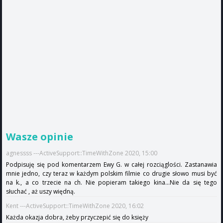
Wasze opinie
agnessss ---ActiveSupport::TimeWithZone 2020, 15:00
Podpisuję się pod komentarzem Ewy G. w całej rozciąglości. Zastanawia
mnie jedno, czy teraz w każdym polskim filmie co drugie słowo musi być
na k., a co trzecie na ch. Nie popieram takiego kina...Nie da się tego
słuchać , aż uszy więdną.
Kent ---ActiveSupport::TimeWithZone 2020, 16:02
Każda okazja dobra, żeby przyczepić się do księży