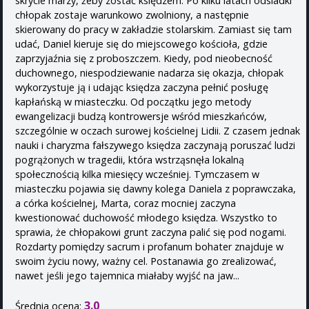
skrycie marzy, żeby zostać księdzem. Po kilku latach odsiadki
chłopak zostaje warunkowo zwolniony, a następnie
skierowany do pracy w zakładzie stolarskim. Zamiast się tam
udać, Daniel kieruje się do miejscowego kościoła, gdzie
zaprzyjaźnia się z proboszczem. Kiedy, pod nieobecność
duchownego, niespodziewanie nadarza się okazja, chłopak
wykorzystuje ją i udając księdza zaczyna pełnić posługę
kapłańską w miasteczku. Od początku jego metody
ewangelizacji budzą kontrowersje wśród mieszkańców,
szczególnie w oczach surowej kościelnej Lidii. Z czasem jednak
nauki i charyzma fałszywego księdza zaczynają poruszać ludzi
pogrążonych w tragedii, która wstrząsnęła lokalną
społecznością kilka miesięcy wcześniej. Tymczasem w
miasteczku pojawia się dawny kolega Daniela z poprawczaka,
a córka kościelnej, Marta, coraz mocniej zaczyna
kwestionować duchowość młodego księdza. Wszystko to
sprawia, że chłopakowi grunt zaczyna palić się pod nogami.
Rozdarty pomiędzy sacrum i profanum bohater znajduje w
swoim życiu nowy, ważny cel. Postanawia go zrealizować,
nawet jeśli jego tajemnica miałaby wyjść na jaw...
3.0
Średnia ocena: