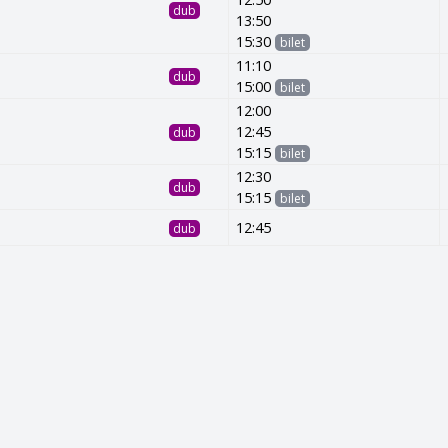
dub
13:50
15:30
bilet
11:10
dub
15:00
bilet
12:00
12:45
dub
15:15
bilet
12:30
dub
15:15
bilet
12:45
dub