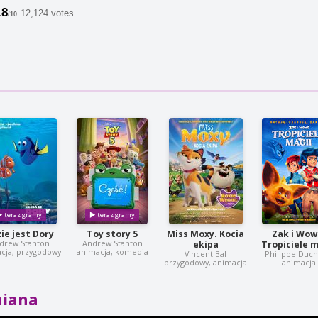
.8
12,124 votes
/10
ie jest Dory
Toy story 5
Miss Moxy. Kocia
Zak i Wow
drew Stanton
Andrew Stanton
ekipa
Tropiciele m
cja, przygodowy
animacja, komedia
Vincent Bal
Philippe Duc
przygodowy, animacja
animacja
aiana