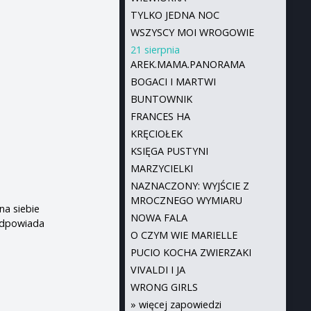
TYLKO JEDNA NOC
WSZYSCY MOI WROGOWIE
21 sierpnia
AREK.MAMA.PANORAMA
BOGACI I MARTWI
BUNTOWNIK
FRANCES HA
KRĘCIOŁEK
KSIĘGA PUSTYNI
MARZYCIELKI
NAZNACZONY: WYJŚCIE Z
MROCZNEGO WYMIARU
na siebie
NOWA FALA
odpowiada
O CZYM WIE MARIELLE
PUCIO KOCHA ZWIERZAKI
VIVALDI I JA
WRONG GIRLS
»
więcej zapowiedzi