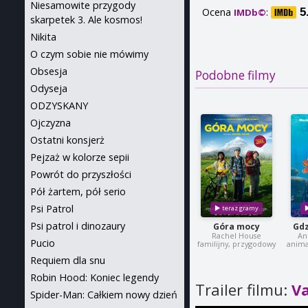
Niesamowite przygody
Ocena
:
5
IMDb©
skarpetek 3. Ale kosmos!
Nikita
O czym sobie nie mówimy
Obsesja
Podobne filmy
Odyseja
ODZYSKANY
Ojczyzna
Ostatni konsjerż
Pejzaż w kolorze sepii
Powrót do przyszłości
Pół żartem, pół serio
Psi Patrol
Psi patrol i dinozaury
Góra mocy
Gdz
Rachel House
An
Pucio
familijny, przygodowy
anima
Requiem dla snu
Robin Hood: Koniec legendy
Trailer filmu:
V
Spider-Man: Całkiem nowy dzień