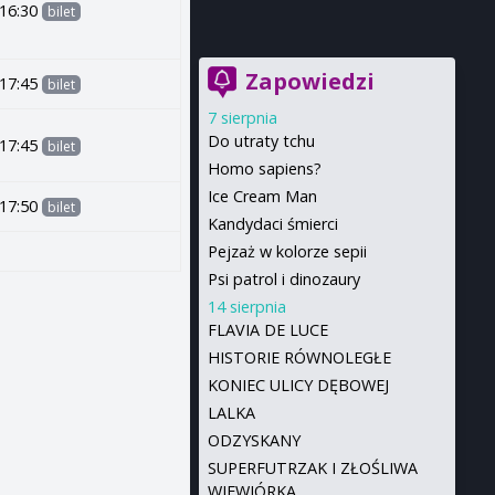
16:30
bilet
Zapowiedzi
17:45
bilet
7 sierpnia
Do utraty tchu
17:45
bilet
Homo sapiens?
Ice Cream Man
17:50
bilet
Kandydaci śmierci
Pejzaż w kolorze sepii
Psi patrol i dinozaury
14 sierpnia
FLAVIA DE LUCE
HISTORIE RÓWNOLEGŁE
KONIEC ULICY DĘBOWEJ
LALKA
ODZYSKANY
SUPERFUTRZAK I ZŁOŚLIWA
WIEWIÓRKA