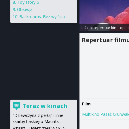
Toy story 5
Obsesja
Backrooms. Bez wyjścia
Idź do:
repertuar kin
|
opis 
Repertuar film
Film
Teraz w kinach
Multikino Pasaż Grunwal
"Dziewczyna z perłą" i inne
skarby haskiego Maurits...
ATEEZ : LIGHT THE WAY IN