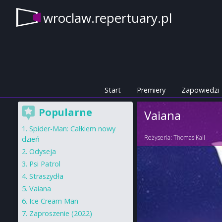
wroclaw.repertuary.pl
Start
Premiery
Zapowiedzi
Popularne
Vaiana
Spider-Man: Całkiem nowy
Reżyseria:
Thomas Kail
dzień
Odyseja
Psi Patrol
Straszydła
Vaiana
Ice Cream Man
Zaproszenie (2022)