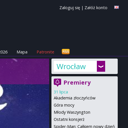
Zaloguj się
|
Załóż konto
2026
Mapa
Patronite
Wrocław
Premiery
31 lipca
Akademia złoczyńców
Góra mocy
Młody Waszyngton
Ostatni konsjerż
Spider-Man: Całkiem nowy dzień