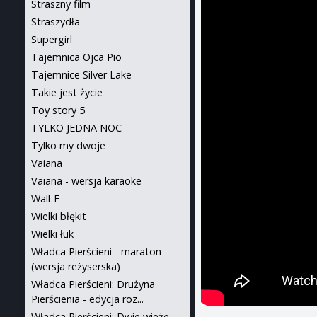
Straszny film
Straszydła
Supergirl
Tajemnica Ojca Pio
Tajemnice Silver Lake
Takie jest życie
Toy story 5
TYLKO JEDNA NOC
Tylko my dwoje
Vaiana
Vaiana - wersja karaoke
Wall-E
Wielki błękit
Wielki łuk
Władca Pierścieni - maraton
(wersja reżyserska)
Władca Pierścieni: Drużyna
Pierścienia - edycja roz...
Władca Pierścieni: Dwie wieże -