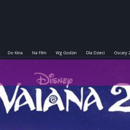
Do Kina
Na Film
Wg Godzin
Dla Dzieci
Oscary 