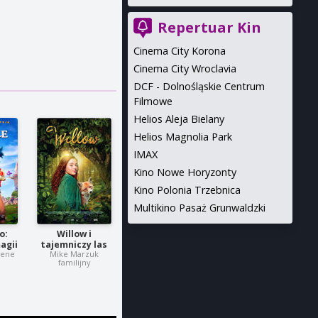
Repertuar Kin
Cinema City Korona
Cinema City Wroclavia
DCF - Dolnośląskie Centrum
Filmowe
Helios Aleja Bielany
Helios Magnolia Park
IMAX
Kino Nowe Horyzonty
Kino Polonia Trzebnica
Multikino Pasaż Grunwaldzki
o:
Willow i
agii
tajemniczy las
hene
Mike Marzuk
familijny