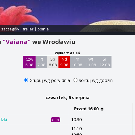
i szczegóły
|
trailer
|
opinie
u
"Vaiana"
we Wrocławiu
Wybierz dzień
Czw
Pt
Sb
Nd
Pn
Wt
Śr
6 08
7 08
8 08
9 08
10 08
11 08
12 08
Grupuj wg pory dnia
Sortuj wg godzin
czwartek, 6 sierpnia
Przed 16:00
dzki
10:30
dub
11:10
12:50