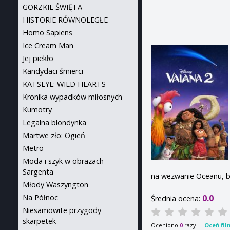
GORZKIE ŚWIĘTA
HISTORIE RÓWNOLEGŁE
Homo Sapiens
Ice Cream Man
Jej piekło
Kandydaci śmierci
KATSEYE: WILD HEARTS
Kronika wypadków miłosnych
Kumotry
Legalna blondynka
Martwe zło: Ogień
Metro
Moda i szyk w obrazach
Sargenta
na wezwanie Oceanu, b
Młody Waszyngton
Na Północ
0.0
Średnia ocena:
Niesamowite przygody
skarpetek
Oceniono
razy. |
Oceń fil
0