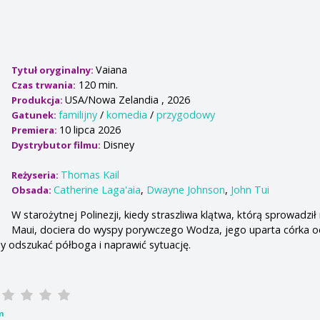
Vaiana
Tytuł oryginalny:
120 min.
Czas trwania:
USA/Nowa Zelandia , 2026
Produkcja:
familijny
/
komedia
/
przygodowy
Gatunek:
10 lipca 2026
Premiera:
Disney
Dystrybutor filmu:
Thomas Kail
Reżyseria:
Catherine Laga'aia
,
Dwayne Johnson
,
John Tui
Obsada:
W starożytnej Polinezji, kiedy straszliwa klątwa, którą sprowadził 
Maui, dociera do wyspy porywczego Wodza, jego uparta córka 
y odszukać półboga i naprawić sytuację.
m