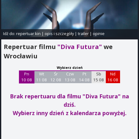
Idź do:
repertuar kin
|
opis i szczegóły
|
trailer
|
opinie
Repertuar filmu
"Diva Futura"
we
Wrocławiu
Wybierz dzień
Pn
Wt
Śr
Czw
Pt
Sb
Nd
10 08
11 08
12 08
13 08
14 08
15 08
16 08
Brak repertuaru dla filmu "Diva Futura"
na
dziś.
Wybierz inny dzień z kalendarza powyżej.