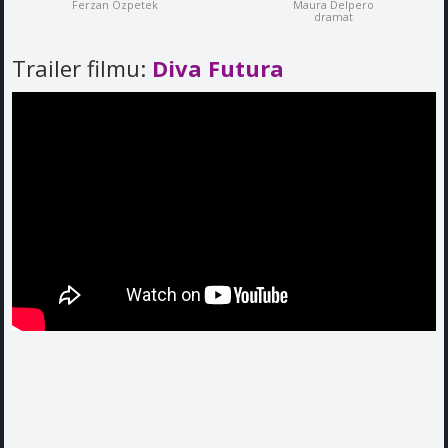
Ferzan Ozpetek
Maura Delpero
dramat
Trailer filmu:
Diva Futura