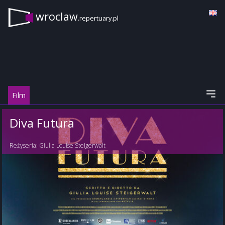
wroclaw
.repertuary.pl
Film
Diva Futura
Reżyseria:
Giulia Louise Steigerwalt