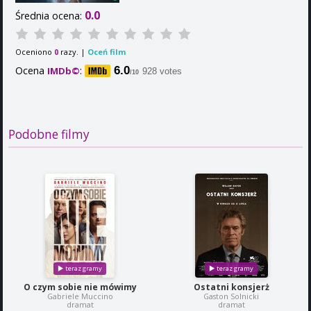
0.0
Średnia ocena:
Oceniono
razy. |
Oceń film
0
Ocena
:
6.0
IMDb©
928 votes
/10
Podobne filmy
O czym sobie nie mówimy
Ostatni konsjerż
Gabriele Muccino
Gaston Solnicki
dramat
dramat