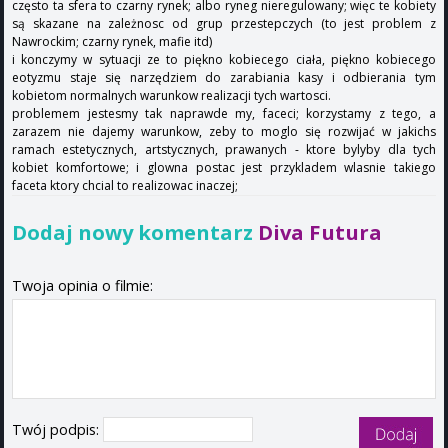
często ta sfera to czarny rynek; albo ryneg nieregulowany; więc te kobiety
są skazane na zależnosc od grup przestepczych (to jest problem z
Nawrockim; czarny rynek, mafie itd)
i konczymy w sytuacji ze to piękno kobiecego ciała, piękno kobiecego
eotyzmu staje się narzędziem do zarabiania kasy i odbierania tym
kobietom normalnych warunkow realizacji tych wartosci.
problemem jestesmy tak naprawde my, faceci; korzystamy z tego, a
zarazem nie dajemy warunkow, zeby to moglo się rozwijać w jakichs
ramach estetycznych, artstycznych, prawanych - ktore bylyby dla tych
kobiet komfortowe; i glowna postac jest przykladem wlasnie takiego
faceta ktory chcial to realizowac inaczej;
Dodaj nowy komentarz
Diva Futura
Twoja opinia o filmie:
Twój podpis: