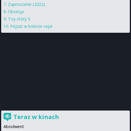
Zaproszenie (2022)
Obsesja
Toy story 5
Pejzaż w kolorze sepii
Teraz w kinach
Absolwent