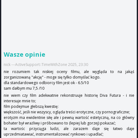
Wasze opinie
nick ---ActiveSupport::TimeWithZone 2025, 23:30
nie rozumiem tak niskiej oceny filmu, ale wygląda to na jakąś
zorganizowaną "akcję" - moge się tylko domyślać kogo.
dla standardowego odbiorcy film jest ok - 6.5/10
sam dałbym mu 7,5 /10
nie wiem czy film adekwatnie rekonstruuje historię Diva Futura - i nie
interesuje mnie to;
film podejmue głebszą kwestię:
większość, jeśli nie wszyscy, ogląda treści erotyczne, czy pornograficzne;
erotyzm ma ewidentnie siłę ale i pewną wartość estetyczną, na co główny
bohater był wrażliwy i próbowano to (lepiej lub gorzej) pokazać;
ta wartośc przyciąga ludzi, ale zarazem daje się łatwo daje
uprzedmiatawiać, instrumentalizować rynkowo i upadlać;