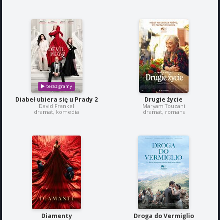
Diabeł ubiera się u Prady 2
Drugie życie
David Frankel
Maryam Touzani
dramat, komedia
dramat, romans
Diamenty
Droga do Vermiglio