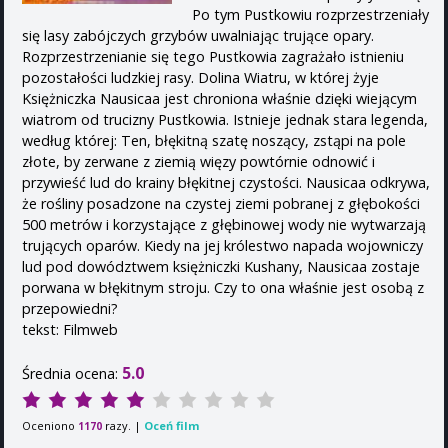
Po tym Pustkowiu rozprzestrzeniały
się lasy zabójczych grzybów uwalniając trujące opary.
Rozprzestrzenianie się tego Pustkowia zagrażało istnieniu
pozostałości ludzkiej rasy. Dolina Wiatru, w której żyje
Księżniczka Nausicaa jest chroniona właśnie dzięki wiejącym
wiatrom od trucizny Pustkowia. Istnieje jednak stara legenda,
według której: Ten, błękitną szatę noszący, zstąpi na pole
złote, by zerwane z ziemią więzy powtórnie odnowić i
przywieść lud do krainy błękitnej czystości. Nausicaa odkrywa,
że rośliny posadzone na czystej ziemi pobranej z głębokości
500 metrów i korzystające z głębinowej wody nie wytwarzają
trujących oparów. Kiedy na jej królestwo napada wojowniczy
lud pod dowództwem księżniczki Kushany, Nausicaa zostaje
porwana w błękitnym stroju. Czy to ona właśnie jest osobą z
przepowiedni?
tekst: Filmweb
5.0
Średnia ocena:
Oceniono
razy. |
Oceń film
1170