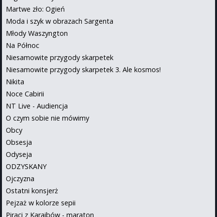
Martwe zło: Ogień
Moda i szyk w obrazach Sargenta
Młody Waszyngton
Na Północ
Niesamowite przygody skarpetek
Niesamowite przygody skarpetek 3. Ale kosmos!
Nikita
Noce Cabirii
NT Live - Audiencja
O czym sobie nie mówimy
Obcy
Obsesja
Odyseja
ODZYSKANY
Ojczyzna
Ostatni konsjerż
Pejzaż w kolorze sepii
Piraci z Karaibów - maraton