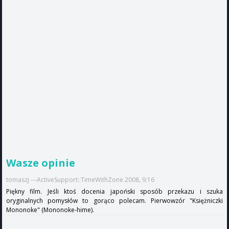
Wasze opinie
tomaszj ---ActiveSupport::TimeWithZone 2008, 9:16
Piękny film. Jeśli ktoś docenia japoński sposób przekazu i szuka
oryginalnych pomysłów to gorąco polecam. Pierwowzór "Księżniczki
Mononoke" (Mononoke-hime).