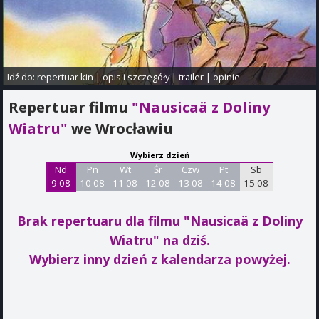
Idź do:
repertuar kin
|
opis i szczegóły
|
trailer
|
opinie
Repertuar filmu
"Nausicaä z Doliny
Wiatru"
we Wrocławiu
Wybierz dzień
Nd
Pn
Wt
Śr
Czw
Pt
Sb
9 08
10 08
11 08
12 08
13 08
14 08
15 08
Brak repertuaru dla filmu "Nausicaä z Doliny
Wiatru"
na dziś.
Wybierz inny dzień z kalendarza powyżej.