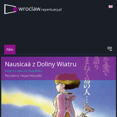
wroclaw
.repertuary.pl
Film
Nausicaä z Doliny Wiatru
Kaze no tani no Naushika
Reżyseria:
Hayao Miyazaki