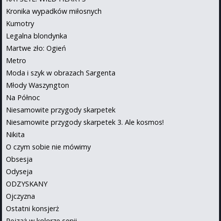
Kronika wypadków miłosnych
Kumotry
Legalna blondynka
Martwe zło: Ogień
Metro
Moda i szyk w obrazach Sargenta
Młody Waszyngton
Na Północ
Niesamowite przygody skarpetek
Niesamowite przygody skarpetek 3. Ale kosmos!
Nikita
O czym sobie nie mówimy
Obsesja
Odyseja
ODZYSKANY
Ojczyzna
Ostatni konsjerż
Pejzaż w kolorze sepii