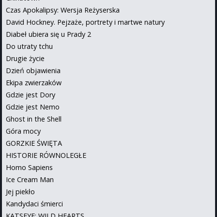
Czas Apokalipsy: Wersja Reżyserska
David Hockney. Pejzaże, portrety i martwe natury
Diabeł ubiera się u Prady 2
Do utraty tchu
Drugie życie
Dzień objawienia
Ekipa zwierzaków
Gdzie jest Dory
Gdzie jest Nemo
Ghost in the Shell
Góra mocy
GORZKIE ŚWIĘTA
HISTORIE RÓWNOLEGŁE
Homo Sapiens
Ice Cream Man
Jej piekło
Kandydaci śmierci
KATSEYE: WILD HEARTS