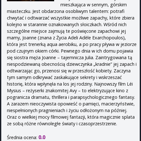
mieszkająca w sennym, górskim
miasteczku. Jest obdarzona osobliwym talentem: potrafi
chwytać i odtwarzać wszystkie możliwe zapachy, które zbiera
kolejno w starannie oznakowanych słoiczkach. Wśród nich
szczególne miejsce zajmują te poświęcone zapachowi jej
mamy, Joanne (znana z Życia Adeli Adèle Exarchopoulos),
która jest trenerką aqua aerobiku, a po pracy pływa w jeziorze
pod czujnym okiem córki. Pewnego dnia w ich domu pojawia
się siostra męża Joanne – tajemnicza Julia. Zaintrygowana tą
niespodziewaną obecnością dziewczynka „kradnie” jej zapach i
odtwarzając go, przenosi się w przeszłość kobiety. Zaczyna
tym samym odkrywać zaskakujące sekrety i wskrzeszać
historię, która wpłynęła na los jej rodziny. Najnowszy film Léi
Mysius – reżyserki znakomitej Avy – to elektryzujące kino z
pogranicza dramatu, thrillera i parapsychologicznego fantasy.
A zarazem nieoczywista opowieść o pamięci, macierzyństwie,
niespełnionych pragnieniach i życiu odłożonym na później.
Oraz o wielkiej mocy filmowej fantazji, która magicznie splata
ze sobą różne równoległe światy i czasoprzestrzenie.
0.0
Średnia ocena: