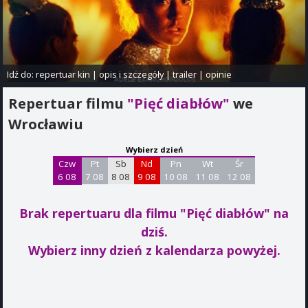
Idź do:
repertuar kin
|
opis i szczegóły
|
trailer
|
opinie
Repertuar filmu
"Pięć diabłów"
we
Wrocławiu
Wybierz dzień
Czw
Pt
Sb
Nd
Pn
Wt
Śr
6 08
7 08
8 08
9 08
10 08
11 08
12 08
Brak repertuaru dla filmu "Pięć diabłów"
na
dziś.
Wybierz inny dzień z kalendarza powyżej.