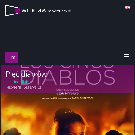
wroclaw
.repertuary.pl
Film
Pięć diabłów
Les cinq diables
Reżyseria:
Lea Mysius