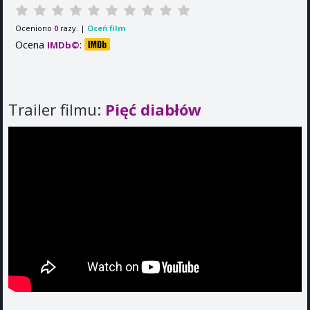
Oceniono
razy. |
Oceń film
0
Ocena
:
IMDb©
Trailer filmu:
Pięć diabłów