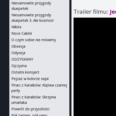
Niesamowite przygody
skarpetek
Trailer filmu:
Je
Niesamowite przygody
skarpetek 3. Ale kosmos!
Nikita
Noce Cabirii
O czym sobie nie mówimy
Obsesja
Odyseja
ODZYSKANY
Ojczyzna
Ostatni konsjerż
Pejzaż w kolorze sepii
Piraci z Karaibów: Klątwa czarnej
perły
Piraci z Karaibów: Skrzynia
umarlaka
Powrót do przyszłości
Pół żartem, pół serio