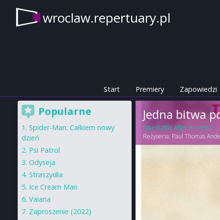
wroclaw.repertuary.pl
Start
Premiery
Zapowiedzi
Popularne
Jedna bitwa p
Spider-Man: Całkiem nowy
One Battle After Another
Reżyseria:
Paul Thomas Ande
dzień
Psi Patrol
Odyseja
Straszydła
Ice Cream Man
Vaiana
Zaproszenie (2022)