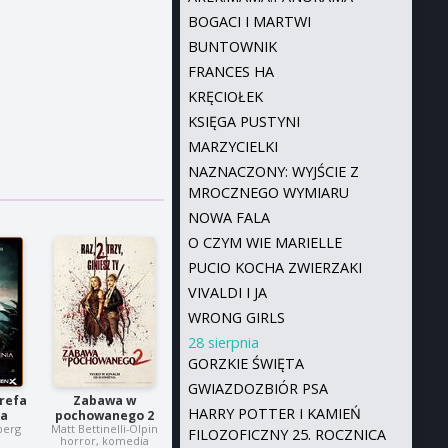
BOGACI I MARTWI
BUNTOWNIK
FRANCES HA
KRĘCIOŁEK
KSIĘGA PUSTYNI
MARZYCIELKI
NAZNACZONY: WYJŚCIE Z
MROCZNEGO WYMIARU
NOWA FALA
O CZYM WIE MARIELLE
PUCIO KOCHA ZWIERZAKI
VIVALDI I JA
WRONG GIRLS
28 sierpnia
GORZKIE ŚWIĘTA
GWIAZDOZBIÓR PSA
refa
Zabawa w
HARRY POTTER I KAMIEŃ
ia
pochowanego 2
berg
Matt Bettinelli-Olpin
FILOZOFICZNY 25. ROCZNICA
i
horror, komedia