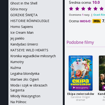
10.0
Średnia ocena:
Ghost in the Shell
Góra mocy
GORZKIE ŚWIĘTA
Oceniono
razy. |
Oceń fil
1
HISTORIE RÓWNOLEGŁE
Ocena
:
7
IMDb©
Homo Sapiens
Ice Cream Man
Jej piekło
Podobne filmy
Kandydaci śmierci
KATSEYE: WILD HEARTS
Kronika wypadków miłosnych
Kumotry
Kuźma
Legalna blondynka
Martwe zło: Ogień
Moda i szyk w obrazach
Sargenta
Ekipa zwierzaków
Kand
Młody Waszyngton
Caroline Origer
M
dramat
d
Na Północ