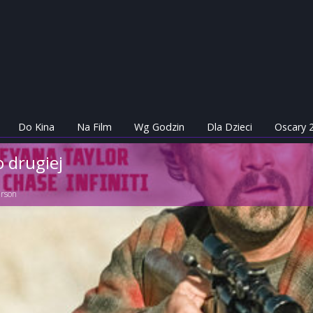
Do Kina
Na Film
Wg Godzin
Dla Dzieci
Oscary 
o drugiej
rson