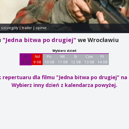
i szczegóły
|
trailer
|
opinie
u
"Jedna bitwa po drugiej"
we Wrocławiu
Wybierz dzień
Sb
Nd
Pn
Wt
Śr
Czw
Pt
8 08
9 08
10 08
11 08
12 08
13 08
14 08
 repertuaru dla filmu "Jedna bitwa po drugiej"
na 
Wybierz inny dzień z kalendarza powyżej.