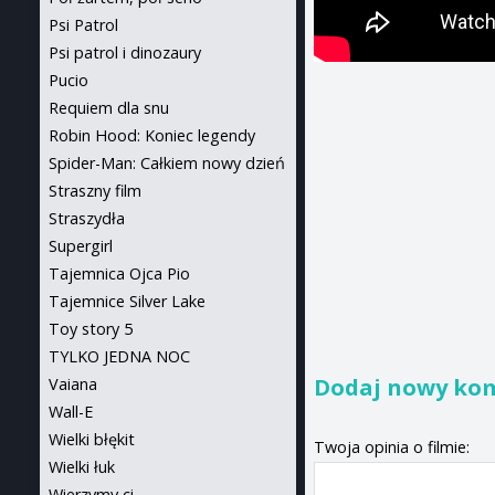
Psi Patrol
Psi patrol i dinozaury
Pucio
Requiem dla snu
Robin Hood: Koniec legendy
Spider-Man: Całkiem nowy dzień
Straszny film
Straszydła
Supergirl
Tajemnica Ojca Pio
Tajemnice Silver Lake
Toy story 5
TYLKO JEDNA NOC
Dodaj nowy ko
Vaiana
Wall-E
Wielki błękit
Twoja opinia o filmie:
Wielki łuk
Wierzymy ci