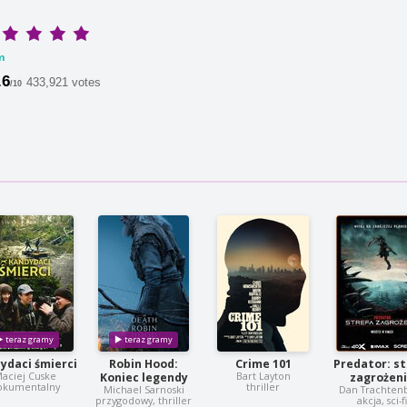
m
.6
433,921 votes
/10
ydaci śmierci
Robin Hood:
Crime 101
Predator: st
aciej Cuske
Bart Layton
Koniec legendy
zagrożen
okumentalny
thriller
Michael Sarnoski
Dan Trachten
przygodowy, thriller
akcja, sci-f