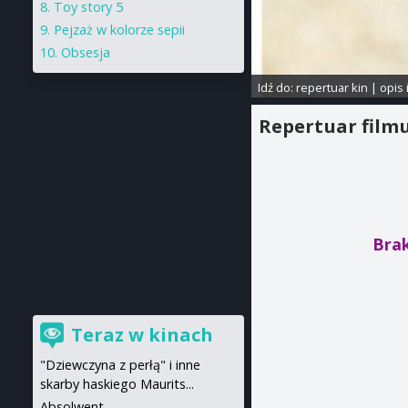
Toy story 5
Pejzaż w kolorze sepii
Obsesja
Idź do:
repertuar kin
|
opis 
Repertuar film
Brak
Teraz w kinach
"Dziewczyna z perłą" i inne
skarby haskiego Maurits...
Absolwent