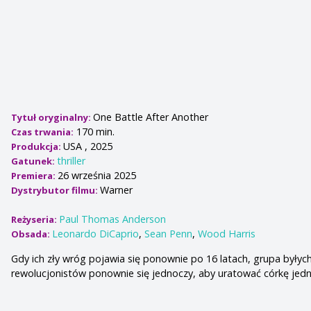
One Battle After Another
Tytuł oryginalny:
170 min.
Czas trwania:
USA , 2025
Produkcja:
thriller
Gatunek:
26 września 2025
Premiera:
Warner
Dystrybutor filmu:
Paul Thomas Anderson
Reżyseria:
Leonardo DiCaprio
,
Sean Penn
,
Wood Harris
Obsada:
Gdy ich zły wróg pojawia się ponownie po 16 latach, grupa byłyc
rewolucjonistów ponownie się jednoczy, aby uratować córkę jed