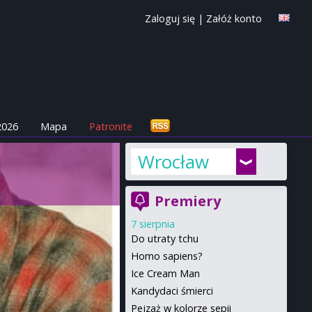
Zaloguj się
|
Załóż konto
2026
Mapa
Patronite
Wrocław
Premiery
7 sierpnia
Do utraty tchu
Homo sapiens?
Ice Cream Man
Kandydaci śmierci
Pejzaż w kolorze sepii