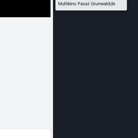
Multikino Pasaż Grunwaldzki