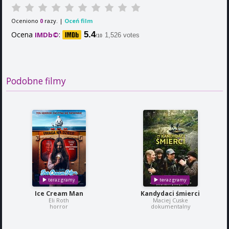
Oceniono
razy. |
Oceń film
0
Ocena
:
5.4
IMDb©
1,526 votes
/10
Podobne filmy
Ice Cream Man
Kandydaci śmierci
Eli Roth
Maciej Cuske
horror
dokumentalny