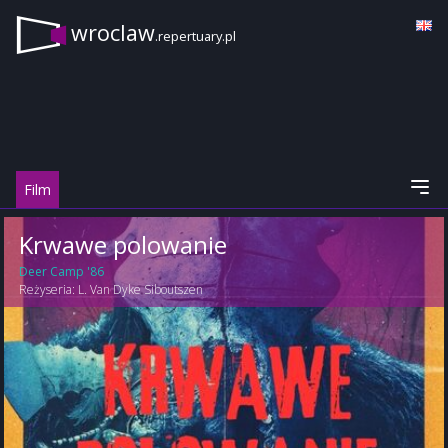
wroclaw
.repertuary.pl
Film
Krwawe polowanie
Deer Camp '86
Reżyseria:
L. Van Dyke Siboutszen