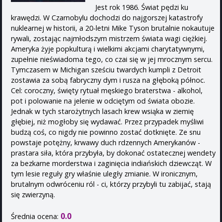
Jest rok 1986. Świat pędzi ku
krawędzi. W Czarnobylu dochodzi do najgorszej katastrofy
nuklearnej w historii, a 20-letni Mike Tyson brutalnie nokautuje
rywali, zostając najmłodszym mistrzem świata wagi ciężkiej.
Ameryka żyje popkulturą i wielkimi akcjami charytatywnymi,
zupełnie nieświadoma tego, co czai się w jej mrocznym sercu.
Tymczasem w Michigan sześciu twardych kumpli z Detroit
zostawia za sobą fabryczny dym i rusza na głęboką północ.
Cel: coroczny, święty rytuał męskiego braterstwa - alkohol,
pot i polowanie na jelenie w odciętym od świata obozie.
Jednak w tych starożytnych lasach krew wsiąka w ziemię
głębiej, niż mogłoby się wydawać. Przez przypadek myśliwi
budzą coś, co nigdy nie powinno zostać dotknięte. Ze snu
powstaje potężny, krwawy duch rdzennych Amerykanów -
prastara siła, która przybyła, by dokonać ostatecznej wendety
za bezkarne morderstwa i zaginięcia indiańskich dziewcząt. W
tym lesie reguły gry właśnie uległy zmianie. W ironicznym,
brutalnym odwróceniu ról - ci, którzy przybyli tu zabijać, stają
się zwierzyną.
0.0
Średnia ocena: