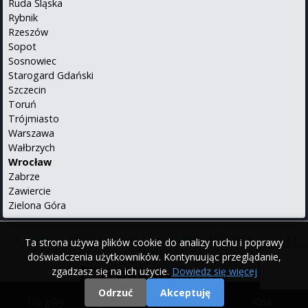
Ruda Śląska
Rybnik
Rzeszów
Sopot
Sosnowiec
Starogard Gdański
Szczecin
Toruń
Trójmiasto
Warszawa
Wałbrzych
Wrocław
Zabrze
Zawiercie
Zielona Góra
O serwisie
•
Polityka prywatności
•
Kontakt
•
iPhone
•
Android
•
Ta strona używa plików cookie do analizy ruchu i poprawy
English
doświadczenia użytkowników. Kontynuując przeglądanie,
zgadzasz się na ich użycie.
Dowiedz się więcej
Odrzuć
Akceptuję
Do góry
|
Filmy
|
Kina
© 2000 - 2026 Repertuary.pl