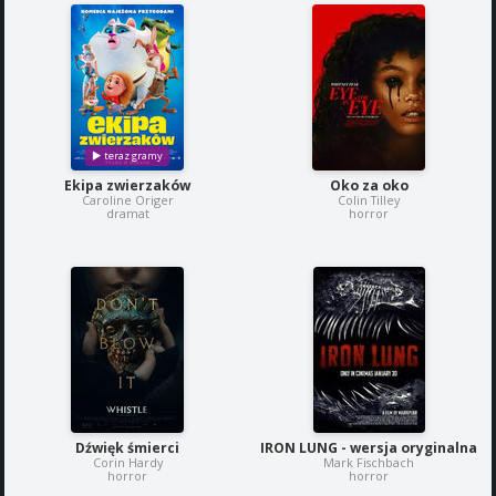
Ekipa zwierzaków
Oko za oko
Caroline Origer
Colin Tilley
dramat
horror
Dźwięk śmierci
IRON LUNG - wersja oryginalna
Corin Hardy
Mark Fischbach
horror
horror