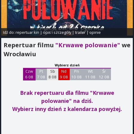
Idź do:
repertuar kin
|
opis i szczegóły
|
trailer
|
opinie
Repertuar filmu
"Krwawe polowanie"
we
Wrocławiu
Wybierz dzień
Czw
Pt
Sb
Nd
Pn
Wt
Śr
6 08
7 08
8 08
9 08
10 08
11 08
12 08
Brak repertuaru dla filmu "Krwawe
polowanie"
na dziś.
Wybierz inny dzień z kalendarza powyżej.