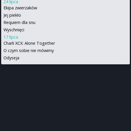
24 lipca
Ekipa zwierzaków
Jej piekło
Requiem dla snu
Wyschnięci
17 lipca
Charli XCX: Alone Together
O czym sobie nie mówimy
Odyseja