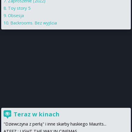
Zaproszenie (2022)
Toy story 5
Obsesja
Backrooms. Bez wyjścia
Teraz w kinach
"Dziewczyna z perłą" i inne skarby haskiego Maurits...
ATEEZ : LIGHT THE WAY IN CINEMAS