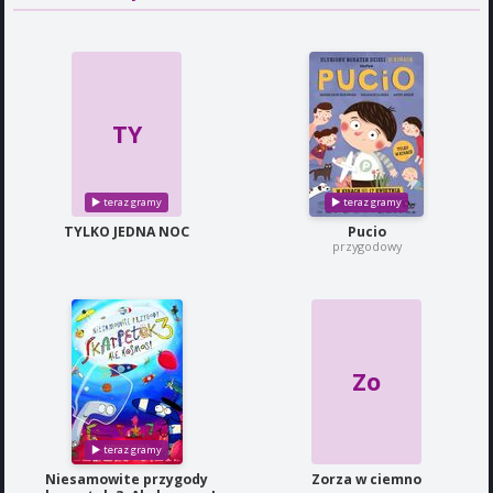
TY
TYLKO JEDNA NOC
Pucio
przygodowy
Zo
Niesamowite przygody
Zorza w ciemno