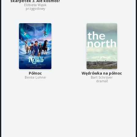
skarpetek 3. Ale kosmos!
Elżbieta Wąsik
przygodowy
Północ
Wędrówka na północ
Bente Lohne
Bart Schrijver
dramat