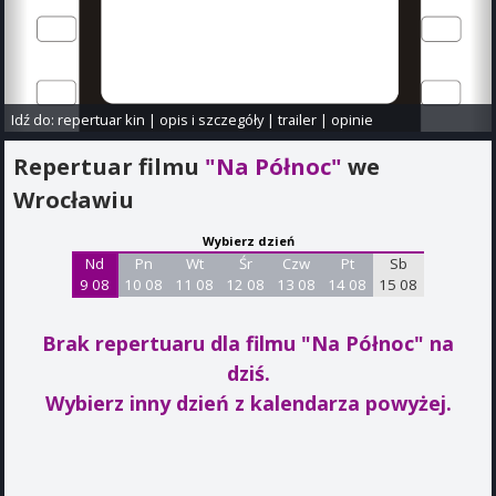
Idź do:
repertuar kin
|
opis i szczegóły
|
trailer
|
opinie
Repertuar filmu
"Na Północ"
we
Wrocławiu
Wybierz dzień
Nd
Pn
Wt
Śr
Czw
Pt
Sb
9 08
10 08
11 08
12 08
13 08
14 08
15 08
Brak repertuaru dla filmu "Na Północ"
na
dziś.
Wybierz inny dzień z kalendarza powyżej.