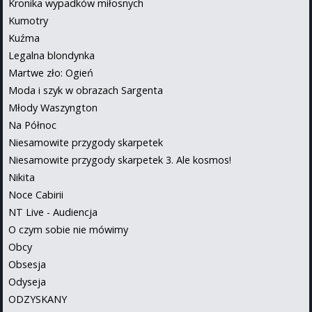
Kronika wypadków miłosnych
Kumotry
Kuźma
Legalna blondynka
Martwe zło: Ogień
Moda i szyk w obrazach Sargenta
Młody Waszyngton
Na Północ
Niesamowite przygody skarpetek
Niesamowite przygody skarpetek 3. Ale kosmos!
Nikita
Noce Cabirii
NT Live - Audiencja
O czym sobie nie mówimy
Obcy
Obsesja
Odyseja
ODZYSKANY