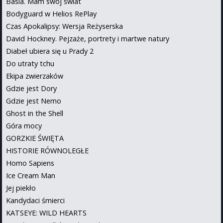
Basia. Mam swój świat
Bodyguard w Helios RePlay
Czas Apokalipsy: Wersja Reżyserska
David Hockney. Pejzaże, portrety i martwe natury
Diabeł ubiera się u Prady 2
Do utraty tchu
Ekipa zwierzaków
Gdzie jest Dory
Gdzie jest Nemo
Ghost in the Shell
Góra mocy
GORZKIE ŚWIĘTA
HISTORIE RÓWNOLEGŁE
Homo Sapiens
Ice Cream Man
Jej piekło
Kandydaci śmierci
KATSEYE: WILD HEARTS