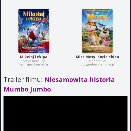
Mikołaj i ekipa
Miss Moxy. Kocia ekipa
Steve Majaury
Vincent Bal
familijny, komedia
przygodowy, animacja
Trailer filmu:
Niesamowita historia
Mumbo Jumbo