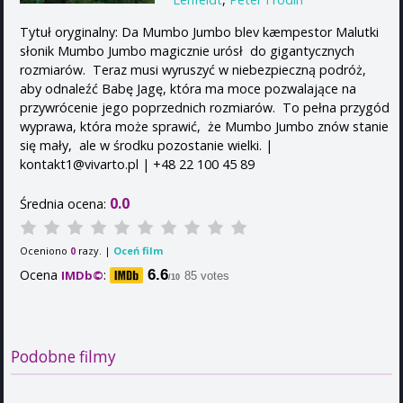
Tytuł oryginalny: Da Mumbo Jumbo blev kæmpestor Malutki
słonik Mumbo Jumbo magicznie urósł do gigantycznych
rozmiarów. Teraz musi wyruszyć w niebezpieczną podróż,
aby odnaleźć Babę Jagę, która ma moce pozwalające na
przywrócenie jego poprzednich rozmiarów. To pełna przygód
wyprawa, która może sprawić, że Mumbo Jumbo znów stanie
się mały, ale w środku pozostanie wielki. |
kontakt1@vivarto.pl | +48 22 100 45 89
0.0
Średnia ocena:
Oceniono
razy. |
Oceń film
0
Ocena
:
6.6
IMDb©
85 votes
/10
Podobne filmy