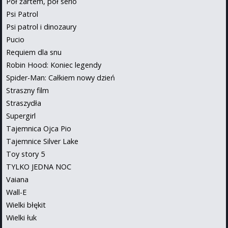
Pół żartem, pół serio
Psi Patrol
Psi patrol i dinozaury
Pucio
Requiem dla snu
Robin Hood: Koniec legendy
Spider-Man: Całkiem nowy dzień
Straszny film
Straszydła
Supergirl
Tajemnica Ojca Pio
Tajemnice Silver Lake
Toy story 5
TYLKO JEDNA NOC
Vaiana
Wall-E
Wielki błękit
Wielki łuk