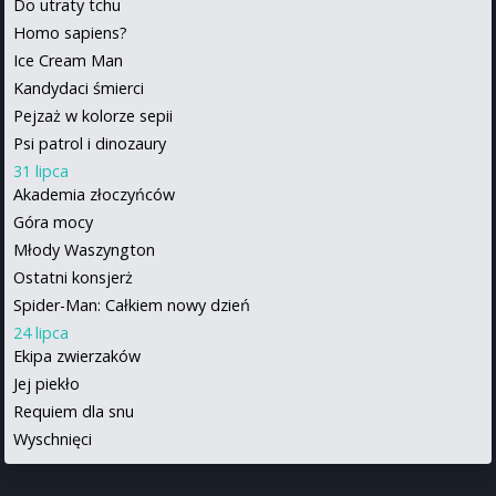
Do utraty tchu
Homo sapiens?
Ice Cream Man
Kandydaci śmierci
Pejzaż w kolorze sepii
Psi patrol i dinozaury
31 lipca
Akademia złoczyńców
Góra mocy
Młody Waszyngton
Ostatni konsjerż
Spider-Man: Całkiem nowy dzień
24 lipca
Ekipa zwierzaków
Jej piekło
Requiem dla snu
Wyschnięci