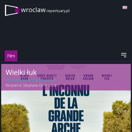
wroclaw
.repertuary.pl
Film
Wielki łuk
L'Inconnu de la Grande Arche
Reżyseria:
Stephane Demoustier