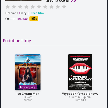
0.0
Średnia ocena:
Oceniono
razy. |
Oceń film
0
Ocena
:
IMDb©
Podobne filmy
Ice Cream Man
Wypadek fortepianowy
Eli Roth
Quentin Dupieux
horror
komedia