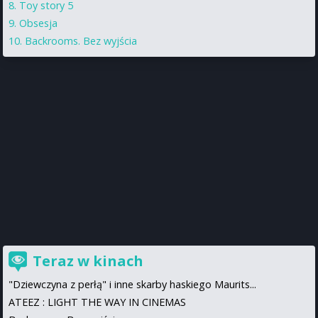
Toy story 5
Obsesja
Backrooms. Bez wyjścia
Teraz w kinach
"Dziewczyna z perłą" i inne skarby haskiego Maurits...
ATEEZ : LIGHT THE WAY IN CINEMAS