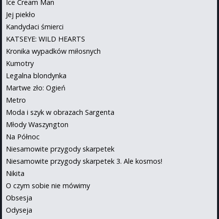
Ice Cream Man
Jej piekło
Kandydaci śmierci
KATSEYE: WILD HEARTS
Kronika wypadków miłosnych
Kumotry
Legalna blondynka
Martwe zło: Ogień
Metro
Moda i szyk w obrazach Sargenta
Młody Waszyngton
Na Północ
Niesamowite przygody skarpetek
Niesamowite przygody skarpetek 3. Ale kosmos!
Nikita
O czym sobie nie mówimy
Obsesja
Odyseja