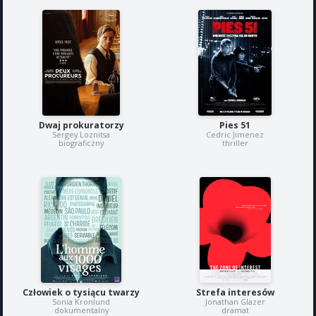
Dwaj prokuratorzy
Pies 51
Sergey Loznitsa
Cedric Jimenez
biograficzny
thriller
Człowiek o tysiącu twarzy
Strefa interesów
Sonia Kronlund
Jonathan Glazer
dokumentalny
dramat