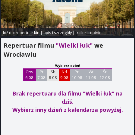
Idź do:
repertuar kin
|
opis i szczegóły
|
trailer
|
opinie
Repertuar filmu
"Wielki łuk"
we
Wrocławiu
Wybierz dzień
Czw
Pt
Sb
Nd
Pn
Wt
Śr
6 08
7 08
8 08
9 08
10 08
11 08
12 08
Brak repertuaru dla filmu "Wielki łuk"
na
dziś.
Wybierz inny dzień z kalendarza powyżej.