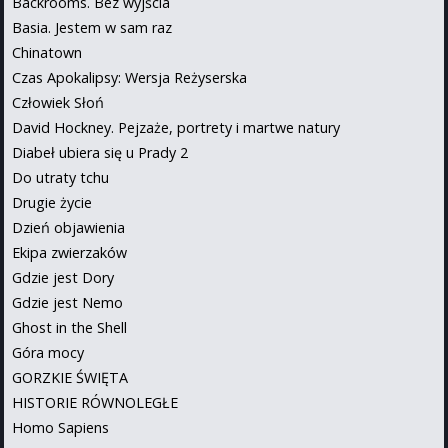
Backrooms. Bez wyjścia
Basia. Jestem w sam raz
Chinatown
Czas Apokalipsy: Wersja Reżyserska
Człowiek Słoń
David Hockney. Pejzaże, portrety i martwe natury
Diabeł ubiera się u Prady 2
Do utraty tchu
Drugie życie
Dzień objawienia
Ekipa zwierzaków
Gdzie jest Dory
Gdzie jest Nemo
Ghost in the Shell
Góra mocy
GORZKIE ŚWIĘTA
HISTORIE RÓWNOLEGŁE
Homo Sapiens