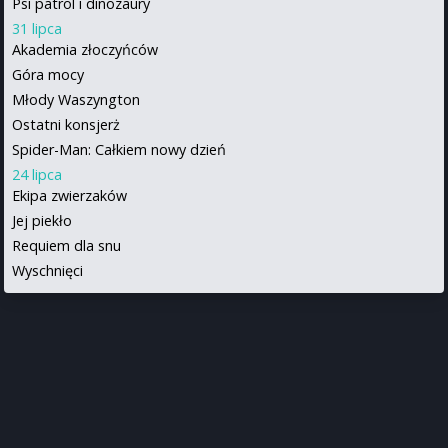
Psi patrol i dinozaury
31 lipca
Akademia złoczyńców
Góra mocy
Młody Waszyngton
Ostatni konsjerż
Spider-Man: Całkiem nowy dzień
24 lipca
Ekipa zwierzaków
Jej piekło
Requiem dla snu
Wyschnięci