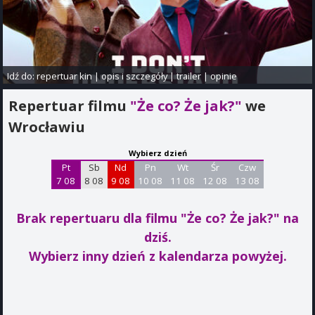
Idź do:
repertuar kin
|
opis i szczegóły
|
trailer
|
opinie
Repertuar filmu
"Że co? Że jak?"
we
Wrocławiu
Wybierz dzień
Pt
Sb
Nd
Pn
Wt
Śr
Czw
7 08
8 08
9 08
10 08
11 08
12 08
13 08
Brak repertuaru dla filmu "Że co? Że jak?"
na
dziś.
Wybierz inny dzień z kalendarza powyżej.