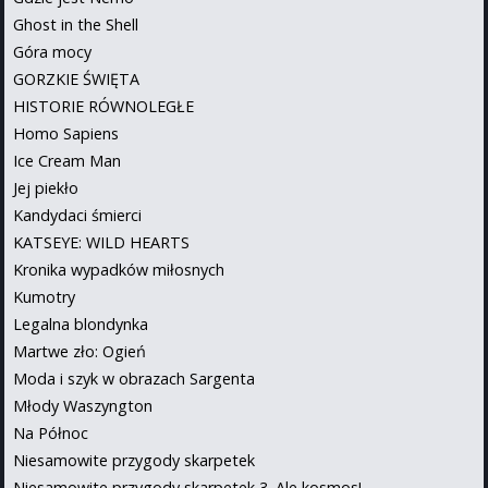
Ghost in the Shell
Góra mocy
GORZKIE ŚWIĘTA
HISTORIE RÓWNOLEGŁE
Homo Sapiens
Ice Cream Man
Jej piekło
Kandydaci śmierci
KATSEYE: WILD HEARTS
Kronika wypadków miłosnych
Kumotry
Legalna blondynka
Martwe zło: Ogień
Moda i szyk w obrazach Sargenta
Młody Waszyngton
Na Północ
Niesamowite przygody skarpetek
Niesamowite przygody skarpetek 3. Ale kosmos!