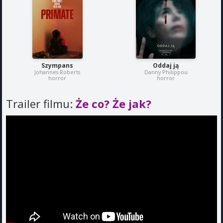
Szympans
Oddaj ją
Johannes Roberts
Danny Philippou
horror
horror
Trailer filmu:
Że co? Że jak?