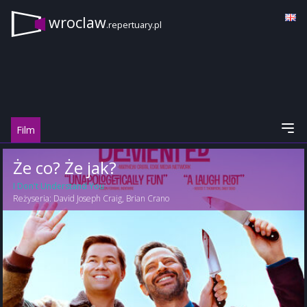
wroclaw
.repertuary.pl
Film
Że co? Że jak?
I Don't Understand You
Reżyseria:
David Joseph Craig
,
Brian Crano