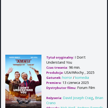
I Don't
Tytuł oryginalny:
Understand You
96 min.
Czas trwania:
USA/Włochy , 2025
Produkcja:
horror
/
komedia
Gatunek:
13 czerwca 2025
Premiera:
Forum Film
Dystrybutor filmu:
David Joseph Craig
,
Brian
Reżyseria:
Crano
Nick Kroll
,
Andrew Rannells
,