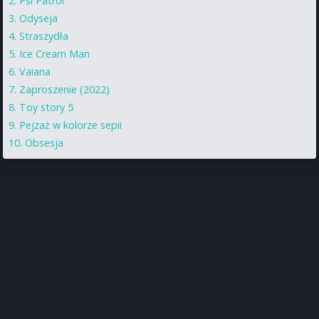
Psi Patrol
Odyseja
Straszydła
Ice Cream Man
Vaiana
Zaproszenie (2022)
Toy story 5
Pejzaż w kolorze sepii
Obsesja