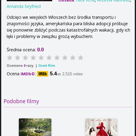
Obsada:
Amanda Seyfried
Odcięci we wiejskich Włoszech bez środka transportu i
znajomości języka, amerykańska para bliska adopcji próbuje
się ponownie zbliżyć podczas katastrofalnych wakacji, gdy ich
lęki i problemy w związku grożą wybuchem.
0.0
Średnia ocena:
Oceniono
razy. |
Oceń film
0
Ocena
:
5.4
IMDb©
2,515 votes
/10
Podobne filmy