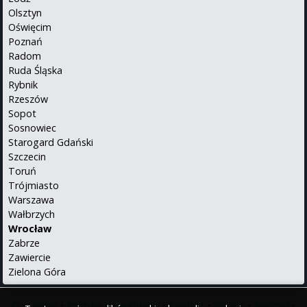
Olsztyn
Oświęcim
Poznań
Radom
Ruda Śląska
Rybnik
Rzeszów
Sopot
Sosnowiec
Starogard Gdański
Szczecin
Toruń
Trójmiasto
Warszawa
Wałbrzych
Wrocław
Zabrze
Zawiercie
Zielona Góra
O serwisie
•
Polityka prywatności
•
Kontakt
•
iPhone
•
Android
•