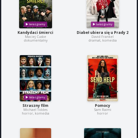
Kandydaci śmierci
Diabeł ubiera się u Prady 2
Maciej Cuske
David Frankel
dokumentalny
dramat, komedia
Straszny film
Pomocy
Michael Tiddes
Sam Raimi
horror, komedia
horror