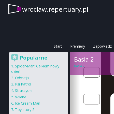
wroclaw.repertuary.pl
Start
Premiery
Zapowiedzi
Popularne
Basia 2
Spider-Man: Całkiem nowy
Basia 2
dzień
Odyseja
Psi Patrol
Straszydła
Vaiana
Ice Cream Man
Toy story 5