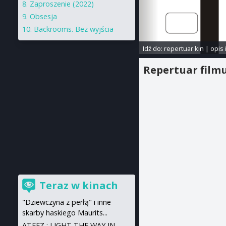
Zaproszenie (2022)
Obsesja
Backrooms. Bez wyjścia
Idź do:
repertuar kin
|
opis 
Repertuar film
Teraz w kinach
"Dziewczyna z perłą" i inne
skarby haskiego Maurits...
ATEEZ : LIGHT THE WAY IN