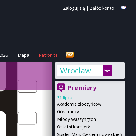
Zaloguj się
|
Załóż konto
2026
Mapa
Patronite
Wrocław
Premiery
31 lipca
Akademia złoczyńców
Góra mocy
Młody Waszyngton
Ostatni konsjerż
Spider-Man: Całkiem nowy dzień