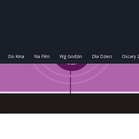
Do Kina
Na Film
Wg Godzin
Dla Dzieci
Oscary 