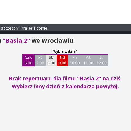
i szczegóły
|
trailer
|
opinie
u
"Basia 2"
we Wrocławiu
Wybierz dzień
Czw
Pt
Sb
Nd
Pn
Wt
Śr
6 08
7 08
8 08
9 08
10 08
11 08
12 08
Brak repertuaru dla filmu "Basia 2"
na dziś.
Wybierz inny dzień z kalendarza powyżej.