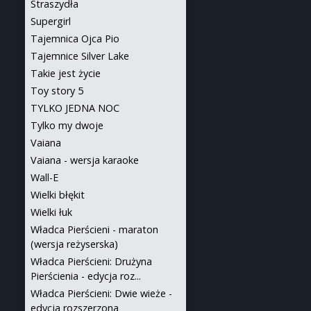
Straszydła
Supergirl
Tajemnica Ojca Pio
Tajemnice Silver Lake
Takie jest życie
Toy story 5
TYLKO JEDNA NOC
Tylko my dwoje
Vaiana
Vaiana - wersja karaoke
Wall-E
Wielki błękit
Wielki łuk
Władca Pierścieni - maraton
(wersja reżyserska)
Władca Pierścieni: Drużyna
Pierścienia - edycja roz...
Władca Pierścieni: Dwie wieże -
edycja rozszerzona