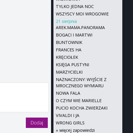
TYLKO JEDNA NOC
WSZYSCY MOI WROGOWIE
21 sierpnia
AREK.MAMA.PANORAMA
BOGACI I MARTWI
BUNTOWNIK
FRANCES HA
KRĘCIOŁEK
KSIĘGA PUSTYNI
MARZYCIELKI
NAZNACZONY: WYJŚCIE Z
MROCZNEGO WYMIARU
NOWA FALA
O CZYM WIE MARIELLE
PUCIO KOCHA ZWIERZAKI
VIVALDI I JA
WRONG GIRLS
»
więcej zapowiedzi