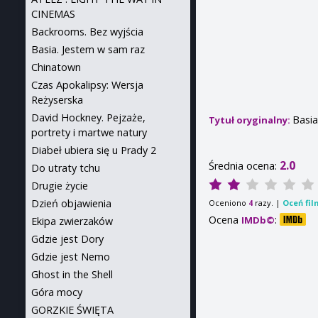
CINEMAS
Backrooms. Bez wyjścia
Basia. Jestem w sam raz
Chinatown
Czas Apokalipsy: Wersja
Reżyserska
David Hockney. Pejzaże,
Basia
Tytuł oryginalny:
portrety i martwe natury
Diabeł ubiera się u Prady 2
2.0
Średnia ocena:
Do utraty tchu
Drugie życie
Dzień objawienia
Oceniono
razy. |
Oceń fil
4
Ocena
:
IMDb©
Ekipa zwierzaków
Gdzie jest Dory
Gdzie jest Nemo
Ghost in the Shell
Góra mocy
GORZKIE ŚWIĘTA