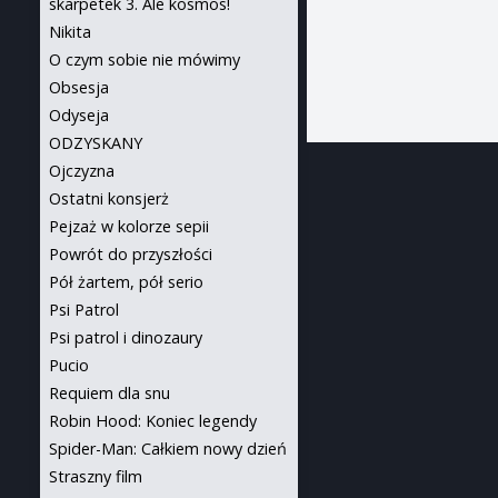
skarpetek 3. Ale kosmos!
Nikita
O czym sobie nie mówimy
Obsesja
Odyseja
ODZYSKANY
Ojczyzna
Ostatni konsjerż
Pejzaż w kolorze sepii
Powrót do przyszłości
Pół żartem, pół serio
Psi Patrol
Psi patrol i dinozaury
Pucio
Requiem dla snu
Robin Hood: Koniec legendy
Spider-Man: Całkiem nowy dzień
Straszny film