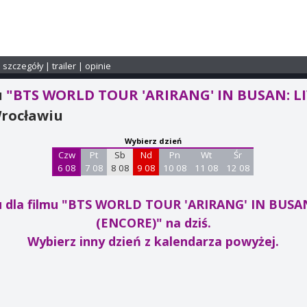
i szczegóły
|
trailer
|
opinie
u
"BTS WORLD TOUR 'ARIRANG' IN BUSAN: L
rocławiu
Wybierz dzień
Czw
Pt
Sb
Nd
Pn
Wt
Śr
6 08
7 08
8 08
9 08
10 08
11 08
12 08
u dla filmu "BTS WORLD TOUR 'ARIRANG' IN BUSA
(ENCORE)"
na dziś.
Wybierz inny dzień z kalendarza powyżej.