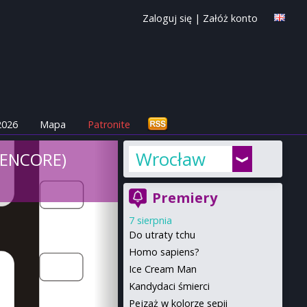
Zaloguj się
|
Załóż konto
2026
Mapa
Patronite
Wrocław
(ENCORE)
Premiery
7 sierpnia
Do utraty tchu
Homo sapiens?
Ice Cream Man
Kandydaci śmierci
Pejzaż w kolorze sepii