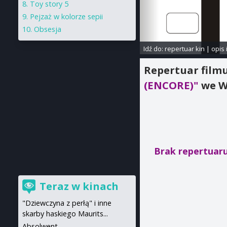
Toy story 5
Pejzaż w kolorze sepii
Obsesja
Idź do:
repertuar kin
|
opis 
Repertuar film
(ENCORE)"
we W
Brak repertuar
Teraz w kinach
"Dziewczyna z perłą" i inne
skarby haskiego Maurits...
Absolwent