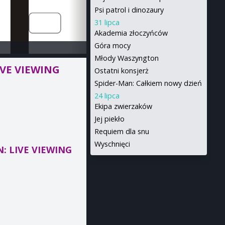
Psi patrol i dinozaury
31 lipca
Akademia złoczyńców
Góra mocy
Młody Waszyngton
IVE VIEWING
Ostatni konsjerż
Spider-Man: Całkiem nowy dzień
24 lipca
Ekipa zwierzaków
Jej piekło
Requiem dla snu
Wyschnięci
N: LIVE VIEWING