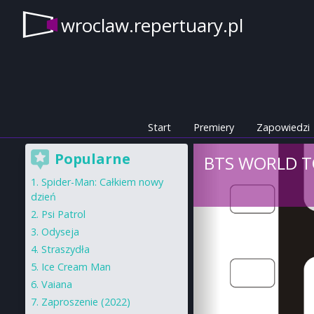
wroclaw.repertuary.pl
Start
Premiery
Zapowiedzi
Popularne
BTS WORLD TO
Spider-Man: Całkiem nowy
dzień
Psi Patrol
Odyseja
Straszydła
Ice Cream Man
Vaiana
Zaproszenie (2022)