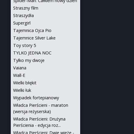
Spider-Man: Całkiem nowy dzień
Straszny film
Straszydła
Supergirl
Tajemnica Ojca Pio
Tajemnice Silver Lake
Toy story 5
TYLKO JEDNA NOC
Tylko my dwoje
Vaiana
Wall-E
Wielki błękit
Wielki łuk
Wypadek fortepianowy
Władca Pierścieni - maraton
(wersja reżyserska)
Władca Pierścieni: Drużyna
Pierścienia - edycja roz...
Władca Pierścieni: Dwie wieże -