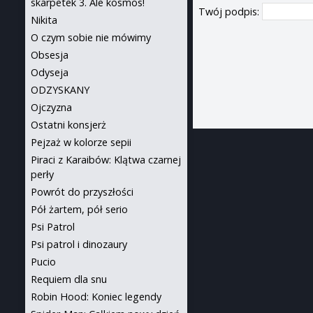
skarpetek 3. Ale kosmos!
Twój podpis:
Nikita
O czym sobie nie mówimy
Obsesja
Odyseja
ODZYSKANY
Ojczyzna
Ostatni konsjerż
Pejzaż w kolorze sepii
Piraci z Karaibów: Klątwa czarnej
perły
Powrót do przyszłości
Pół żartem, pół serio
Psi Patrol
Psi patrol i dinozaury
Pucio
Requiem dla snu
Robin Hood: Koniec legendy