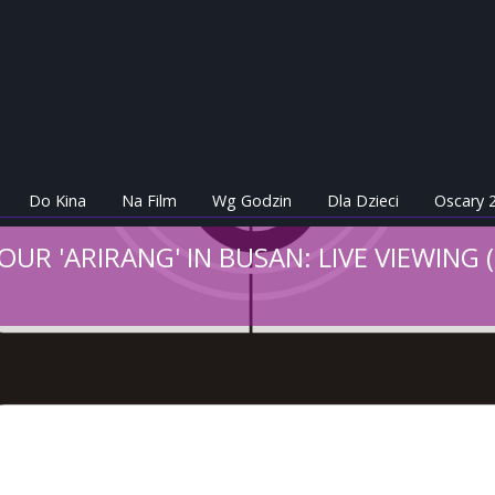
Do Kina
Na Film
Wg Godzin
Dla Dzieci
Oscary 
UR 'ARIRANG' IN BUSAN: LIVE VIEWING 