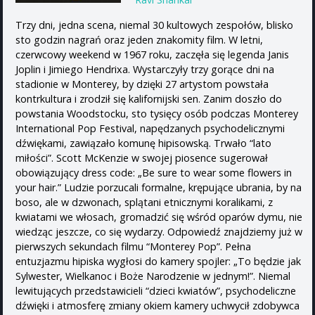
Trzy dni, jedna scena, niemal 30 kultowych zespołów, blisko
sto godzin nagrań oraz jeden znakomity film. W letni,
czerwcowy weekend w 1967 roku, zaczęła się legenda Janis
Joplin i Jimiego Hendrixa. Wystarczyły trzy gorące dni na
stadionie w Monterey, by dzięki 27 artystom powstała
kontrkultura i zrodził się kalifornijski sen. Zanim doszło do
powstania Woodstocku, sto tysięcy osób podczas Monterey
International Pop Festival, napędzanych psychodelicznymi
dźwiękami, zawiązało komunę hipisowską. Trwało “lato
miłości”. Scott McKenzie w swojej piosence sugerował
obowiązujący dress code: „Be sure to wear some flowers in
your hair.” Ludzie porzucali formalne, krępujące ubrania, by na
boso, ale w dzwonach, splątani etnicznymi koralikami, z
kwiatami we włosach, gromadzić się wśród oparów dymu, nie
wiedząc jeszcze, co się wydarzy. Odpowiedź znajdziemy już w
pierwszych sekundach filmu “Monterey Pop”. Pełna
entuzjazmu hipiska wygłosi do kamery spojler: „To będzie jak
Sylwester, Wielkanoc i Boże Narodzenie w jednym!”. Niemal
lewitujących przedstawicieli “dzieci kwiatów”, psychodeliczne
dźwięki i atmosferę zmiany okiem kamery uchwycił zdobywca