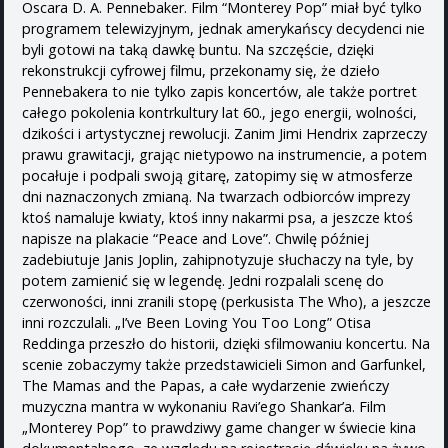
Oscara D. A. Pennebaker. Film “Monterey Pop” miał być tylko
programem telewizyjnym, jednak amerykańscy decydenci nie
byli gotowi na taką dawkę buntu. Na szczęście, dzięki
rekonstrukcji cyfrowej filmu, przekonamy się, że dzieło
Pennebakera to nie tylko zapis koncertów, ale także portret
całego pokolenia kontrkultury lat 60., jego energii, wolności,
dzikości i artystycznej rewolucji. Zanim Jimi Hendrix zaprzeczy
prawu grawitacji, grając nietypowo na instrumencie, a potem
pocałuje i podpali swoją gitarę, zatopimy się w atmosferze
dni naznaczonych zmianą. Na twarzach odbiorców imprezy
ktoś namaluje kwiaty, ktoś inny nakarmi psa, a jeszcze ktoś
napisze na plakacie “Peace and Love”. Chwilę później
zadebiutuje Janis Joplin, zahipnotyzuje słuchaczy na tyle, by
potem zamienić się w legendę. Jedni rozpalali scenę do
czerwoności, inni zranili stopę (perkusista The Who), a jeszcze
inni rozczulali. „I’ve Been Loving You Too Long” Otisa
Reddinga przeszło do historii, dzięki sfilmowaniu koncertu. Na
scenie zobaczymy także przedstawicieli Simon and Garfunkel,
The Mamas and the Papas, a całe wydarzenie zwieńczy
muzyczna mantra w wykonaniu Ravi’ego Shankar’a. Film
„Monterey Pop” to prawdziwy game changer w świecie kina