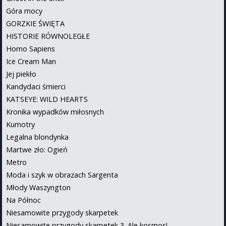
Góra mocy
GORZKIE ŚWIĘTA
HISTORIE RÓWNOLEGŁE
Homo Sapiens
Ice Cream Man
Jej piekło
Kandydaci śmierci
KATSEYE: WILD HEARTS
Kronika wypadków miłosnych
Kumotry
Legalna blondynka
Martwe zło: Ogień
Metro
Moda i szyk w obrazach Sargenta
Młody Waszyngton
Na Północ
Niesamowite przygody skarpetek
Niesamowite przygody skarpetek 3. Ale kosmos!