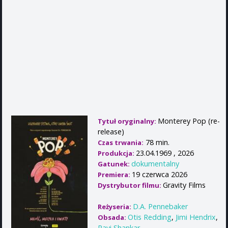
Monterey Pop (re-
Tytuł oryginalny:
release)
78 min.
Czas trwania:
23.04.1969 , 2026
Produkcja:
dokumentalny
Gatunek:
19 czerwca 2026
Premiera:
Gravity Films
Dystrybutor filmu:
D.A. Pennebaker
Reżyseria:
Otis Redding
,
Jimi Hendrix
,
Obsada:
Ravi Shankar