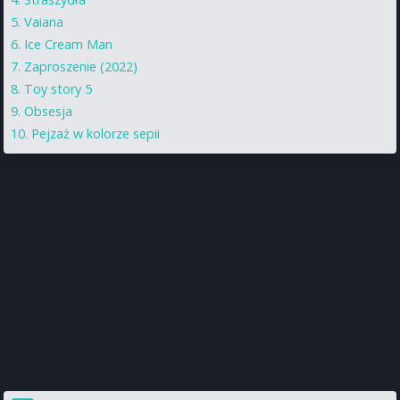
Vaiana
Ice Cream Man
Zaproszenie (2022)
Toy story 5
Obsesja
Pejzaż w kolorze sepii