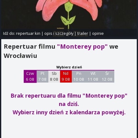
Idź do:
repertuar kin
|
opis i szczegóły
|
trailer
|
opinie
Repertuar filmu
"Monterey pop"
we
Wrocławiu
Wybierz dzień
Czw
Pt
Sb
Nd
Pn
Wt
Śr
6 08
7 08
8 08
9 08
10 08
11 08
12 08
Brak repertuaru dla filmu "Monterey pop"
na dziś.
Wybierz inny dzień z kalendarza powyżej.