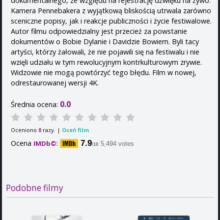
dokumentalnego, ze względu na rejestrację dźwięku na żywo.
Kamera Pennebakera z wyjątkową bliskością utrwala zarówno
sceniczne popisy, jak i reakcje publiczności i życie festiwalowe.
Autor filmu odpowiedzialny jest przecież za powstanie
dokumentów o Bobie Dylanie i Davidzie Bowiem. Byli tacy
artyści, którzy żałowali, że nie pojawili się na festiwalu i nie
wzięli udziału w tym rewolucyjnym kontrkulturowym zrywie.
Widzowie nie mogą powtórzyć tego błędu. Film w nowej,
odrestaurowanej wersji 4K.
0.0
Średnia ocena:
Oceniono
razy. |
Oceń film
0
Ocena
:
7.9
IMDb©
5,494 votes
/10
Podobne filmy