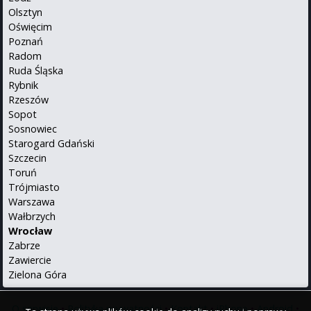
Olsztyn
Oświęcim
Poznań
Radom
Ruda Śląska
Rybnik
Rzeszów
Sopot
Sosnowiec
Starogard Gdański
Szczecin
Toruń
Trójmiasto
Warszawa
Wałbrzych
Wrocław
Zabrze
Zawiercie
Zielona Góra
O serwisie
•
Polityka prywatności
•
Kontakt
•
iPhone
•
Android
•