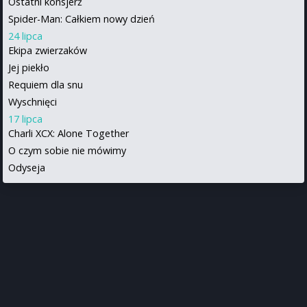
Ostatni konsjerż
Spider-Man: Całkiem nowy dzień
24 lipca
Ekipa zwierzaków
Jej piekło
Requiem dla snu
Wyschnięci
17 lipca
Charli XCX: Alone Together
O czym sobie nie mówimy
Odyseja