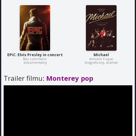
EPiC: Elvis Presley in concert
Michael
Baz Luhrmann
Antoine Fuqua
dokumentalny
biograficzny, dramat
Trailer filmu:
Monterey pop