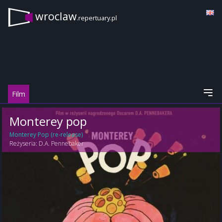
wroclaw
.repertuary.pl
Film
Monterey pop
Monterey Pop (re-release)
Reżyseria:
D.A. Pennebaker