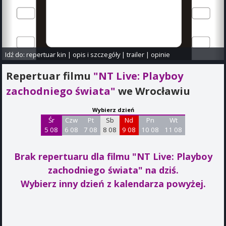
Idź do:
repertuar kin
|
opis i szczegóły
|
trailer
|
opinie
Repertuar filmu
"NT Live: Playboy
zachodniego świata"
we Wrocławiu
Wybierz dzień
Śr
Czw
Pt
Sb
Nd
Pn
Wt
5 08
6 08
7 08
8 08
9 08
10 08
11 08
Brak repertuaru dla filmu "NT Live: Playboy
zachodniego świata"
na dziś.
Wybierz inny dzień z kalendarza powyżej.