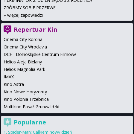
TERMINATOR 2: DZIEŃ SĄDU 35. ROCZNICA
ZRÓBMY SOBIE PRZERWĘ
»
więcej zapowiedzi
Repertuar Kin
Cinema City Korona
Cinema City Wroclavia
DCF - Dolnośląskie Centrum Filmowe
Helios Aleja Bielany
Helios Magnolia Park
IMAX
Kino Astra
Kino Nowe Horyzonty
Kino Polonia Trzebnica
Multikino Pasaż Grunwaldzki
Popularne
Spider-Man: Całkiem nowy dzień