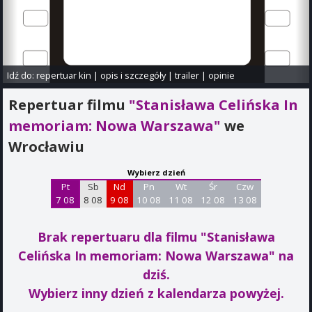
Idź do:
repertuar kin
|
opis i szczegóły
|
trailer
|
opinie
Repertuar filmu
"Stanisława Celińska In
memoriam: Nowa Warszawa"
we
Wrocławiu
Wybierz dzień
Pt
Sb
Nd
Pn
Wt
Śr
Czw
7 08
8 08
9 08
10 08
11 08
12 08
13 08
Brak repertuaru dla filmu "Stanisława
Celińska In memoriam: Nowa Warszawa"
na
dziś.
Wybierz inny dzień z kalendarza powyżej.