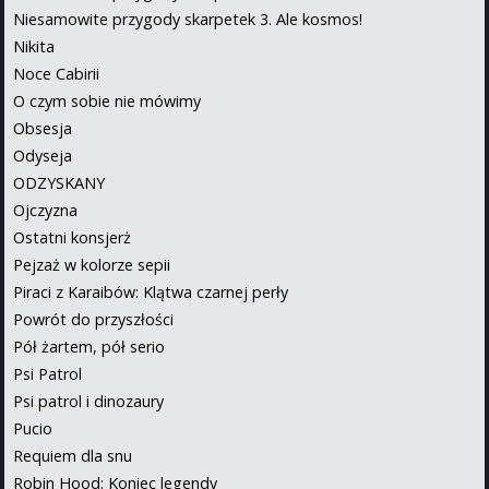
Niesamowite przygody skarpetek 3. Ale kosmos!
Nikita
Noce Cabirii
O czym sobie nie mówimy
Obsesja
Odyseja
ODZYSKANY
Ojczyzna
Ostatni konsjerż
Pejzaż w kolorze sepii
Piraci z Karaibów: Klątwa czarnej perły
Powrót do przyszłości
Pół żartem, pół serio
Psi Patrol
Psi patrol i dinozaury
Pucio
Requiem dla snu
Robin Hood: Koniec legendy