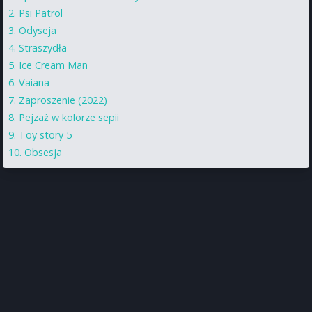
Psi Patrol
Odyseja
Straszydła
Ice Cream Man
Vaiana
Zaproszenie (2022)
Pejzaż w kolorze sepii
Toy story 5
Obsesja