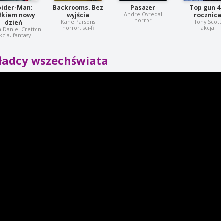
pider-Man:
Backrooms. Bez
Pasażer
Top gun 4
Andre Ovredal
łkiem nowy
wyjścia
rocznic
horror
Kane Parsons
Tony Scott
dzień
horror, sci-fi
akcja
n Daniel Cretton
kcja, fantasy
ładcy wszechświata