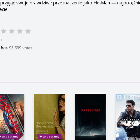
przyjąć swoje prawdziwe przeznaczenie jako He-Man — najpotężni
cie.
m
.5
93,599 votes
/10