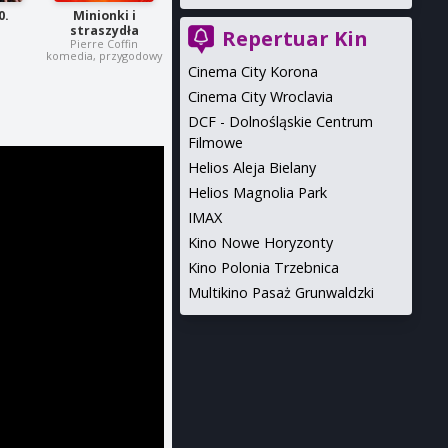
0.
Minionki i
a
straszydła
Repertuar Kin
Pierre Coffin
komedia, przygodowy
Cinema City Korona
Cinema City Wroclavia
DCF - Dolnośląskie Centrum
Filmowe
Helios Aleja Bielany
Helios Magnolia Park
IMAX
Kino Nowe Horyzonty
Kino Polonia Trzebnica
Multikino Pasaż Grunwaldzki