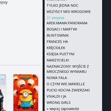
ejszy
TYLKO JEDNA NOC
WSZYSCY MOI WROGOWIE
21 sierpnia
AREK.MAMA.PANORAMA
BOGACI I MARTWI
BUNTOWNIK
FRANCES HA
KRĘCIOŁEK
KSIĘGA PUSTYNI
MARZYCIELKI
NAZNACZONY: WYJŚCIE Z
MROCZNEGO WYMIARU
NOWA FALA
O CZYM WIE MARIELLE
PUCIO KOCHA ZWIERZAKI
VIVALDI I JA
WRONG GIRLS
»
więcej zapowiedzi