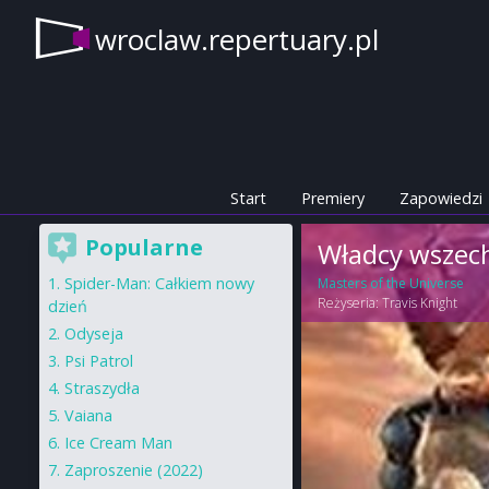
wroclaw.repertuary.pl
Start
Premiery
Zapowiedzi
Popularne
Władcy wszec
Spider-Man: Całkiem nowy
Masters of the Universe
Reżyseria:
Travis Knight
dzień
Odyseja
Psi Patrol
Straszydła
Vaiana
Ice Cream Man
Zaproszenie (2022)