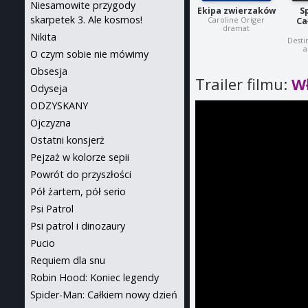
Niesamowite przygody
Ekipa zwierzaków
S
skarpetek 3. Ale kosmos!
Caroline Origer
Ca
dramat
Nikita
Desti
a
O czym sobie nie mówimy
Obsesja
Trailer filmu:
W
Odyseja
ODZYSKANY
Ojczyzna
Ostatni konsjerż
Pejzaż w kolorze sepii
Powrót do przyszłości
Pół żartem, pół serio
Psi Patrol
Psi patrol i dinozaury
Pucio
Requiem dla snu
Robin Hood: Koniec legendy
Spider-Man: Całkiem nowy dzień