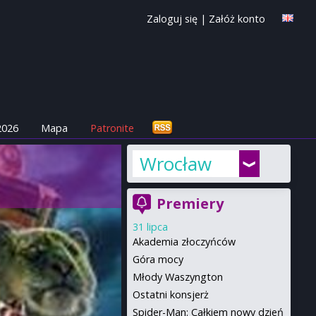
Zaloguj się
|
Załóż konto
2026
Mapa
Patronite
Wrocław
Premiery
31 lipca
Akademia złoczyńców
Góra mocy
Młody Waszyngton
Ostatni konsjerż
Spider-Man: Całkiem nowy dzień