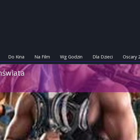
Do Kina
Na Film
Wg Godzin
Dla Dzieci
Oscary 
hświata