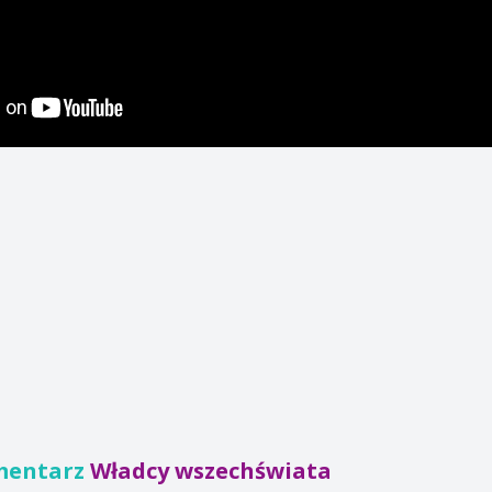
mentarz
Władcy wszechświata