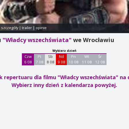
i szczegóły
|
trailer
|
opinie
u
"Władcy wszechświata"
we Wrocławiu
Wybierz dzień
Czw
Pt
Sb
Nd
Pn
Wt
Śr
6 08
7 08
8 08
9 08
10 08
11 08
12 08
k repertuaru dla filmu "Władcy wszechświata"
na 
Wybierz inny dzień z kalendarza powyżej.