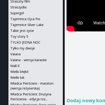
Straszny film
Straszydła
Supergirl
Tajemnica Ojca Pio
Tajemnice Silver Lake
Takie jest życie
Toy story 5
TYLKO JEDNA NOC
Tylko my dwoje
Vaiana
Vaiana - wersja karaoke
Wall-E
Wielki błękit
Wielki łuk
Władca Pierścieni - maraton
(wersja reżyserska)
Władca Pierścieni: Drużyna
Pierścienia - edycja roz...
Dodaj nowy ko
Władca Pierścieni: Dwie wieże -