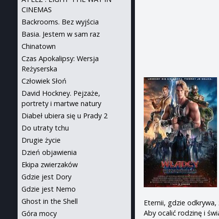
CINEMAS
Backrooms. Bez wyjścia
Basia. Jestem w sam raz
Chinatown
Czas Apokalipsy: Wersja
Reżyserska
Człowiek Słoń
David Hockney. Pejzaże,
portrety i martwe natury
Diabeł ubiera się u Prady 2
Do utraty tchu
Drugie życie
Dzień objawienia
Ekipa zwierzaków
Gdzie jest Dory
Gdzie jest Nemo
Ghost in the Shell
Eternii, gdzie odkrywa
Aby ocalić rodzinę i św
Góra mocy