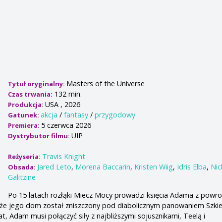
Masters of the Universe
Tytuł oryginalny:
132 min.
Czas trwania:
USA , 2026
Produkcja:
akcja
/
fantasy
/
przygodowy
Gatunek:
5 czerwca 2026
Premiera:
UIP
Dystrybutor filmu:
Travis Knight
Reżyseria:
Jared Leto
,
Morena Baccarin
,
Kristen Wiig
,
Idris Elba
,
Nic
Obsada:
Galitzine
Po 15 latach rozłąki Miecz Mocy prowadzi księcia Adama z powr
, że ​​jego dom został zniszczony pod diabolicznym panowaniem Szkie
iat, Adam musi połączyć siły z najbliższymi sojusznikami, Teelą i