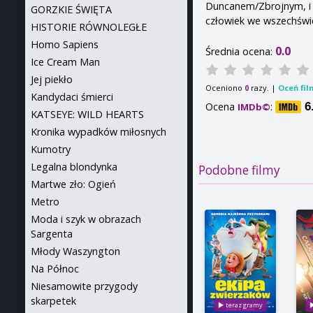
Duncanem/Zbrojnym, i 
GORZKIE ŚWIĘTA
człowiek we wszechświe
HISTORIE RÓWNOLEGŁE
Homo Sapiens
0.0
Średnia ocena:
Ice Cream Man
Jej piekło
Oceniono
razy. |
Oceń fil
0
Kandydaci śmierci
Ocena
:
6
IMDb©
KATSEYE: WILD HEARTS
Kronika wypadków miłosnych
Kumotry
Legalna blondynka
Podobne filmy
Martwe zło: Ogień
Metro
Moda i szyk w obrazach
Sargenta
Młody Waszyngton
Na Północ
Niesamowite przygody
skarpetek