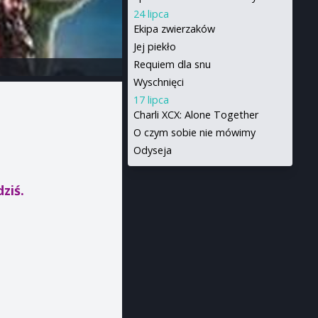
24 lipca
Ekipa zwierzaków
Jej piekło
Requiem dla snu
Wyschnięci
17 lipca
Charli XCX: Alone Together
O czym sobie nie mówimy
Odyseja
dziś.