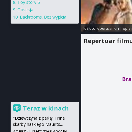
Toy story 5
Obsesja
Backrooms. Bez wyjścia
Idź do:
repertuar kin
|
opis 
Repertuar film
Bra
Teraz w kinach
"Dziewczyna z perłą" i inne
skarby haskiego Maurits...
ATEEZ : LIGHT THE WAY IN