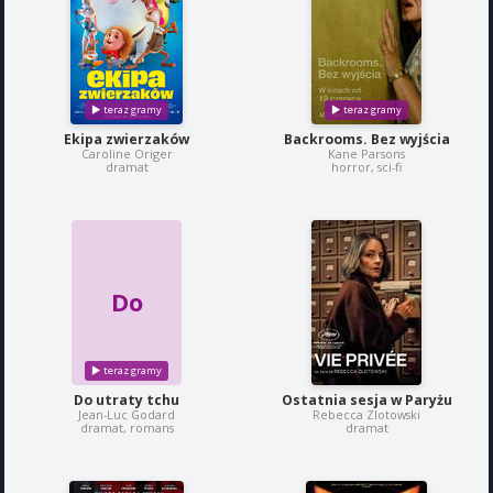
Ekipa zwierzaków
Backrooms. Bez wyjścia
Caroline Origer
Kane Parsons
dramat
horror, sci-fi
Do
Do utraty tchu
Ostatnia sesja w Paryżu
Jean-Luc Godard
Rebecca Zlotowski
dramat, romans
dramat