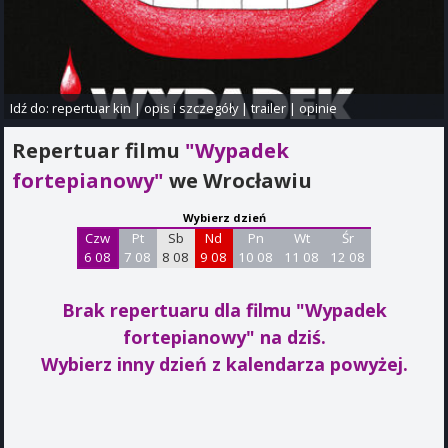
Idź do:
repertuar kin
|
opis i szczegóły
|
trailer
|
opinie
Repertuar filmu
"Wypadek
fortepianowy"
we Wrocławiu
Wybierz dzień
Czw
Pt
Sb
Nd
Pn
Wt
Śr
6 08
7 08
8 08
9 08
10 08
11 08
12 08
Brak repertuaru dla filmu "Wypadek
fortepianowy"
na dziś.
Wybierz inny dzień z kalendarza powyżej.