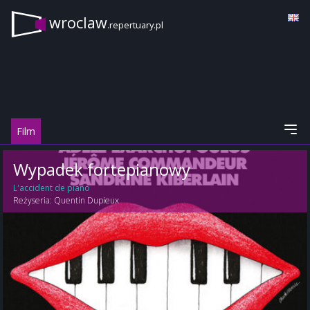
wroclaw
.repertuary.pl
Film
Wypadek fortepianowy
L'accident de piano
Reżyseria:
Quentin Dupieux