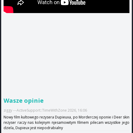
Wasze opinie
ziggy ---ActiveSupport::TimeWithZone 2026, 16:06
Nowy film kultowego rezysera Dupieuxa, po Morderczej oponie i Deer skin
rezyser raczy nas kolejnym njesamowitym filmem pilecam wszystkie jego
dziela, Dupieux jest niepodrabialny