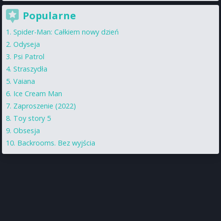
Popularne
Spider-Man: Całkiem nowy dzień
Odyseja
Psi Patrol
Straszydła
Vaiana
Ice Cream Man
Zaproszenie (2022)
Toy story 5
Obsesja
Backrooms. Bez wyjścia