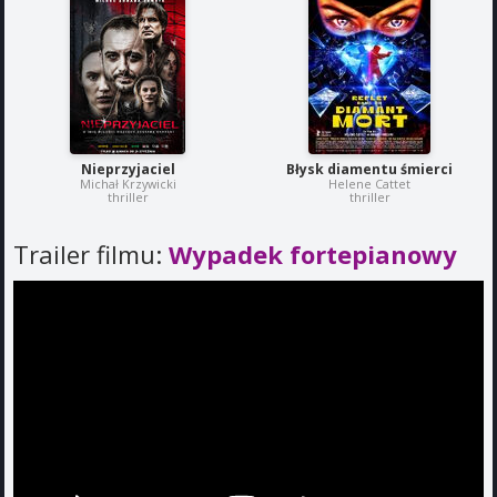
Nieprzyjaciel
Błysk diamentu śmierci
Michał Krzywicki
Helene Cattet
thriller
thriller
Trailer filmu:
Wypadek fortepianowy