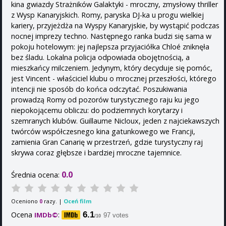
kina gwiazdy Strażników Galaktyki - mroczny, zmysłowy thriller
z Wysp Kanaryjskich. Romy, paryska DJ-ka u progu wielkiej
kariery, przyjeżdża na Wyspy Kanaryjskie, by wystąpić podczas
nocnej imprezy techno. Następnego ranka budzi się sama w
pokoju hotelowym: jej najlepsza przyjaciółka Chloé zniknęła
bez śladu. Lokalna policja odpowiada obojętnością, a
mieszkańcy milczeniem. Jedynym, który decyduje się pomóc,
jest Vincent - właściciel klubu o mrocznej przeszłości, którego
intencji nie sposób do końca odczytać. Poszukiwania
prowadzą Romy od pozorów turystycznego raju ku jego
niepokojącemu obliczu: do podziemnych korytarzy i
szemranych klubów. Guillaume Nicloux, jeden z najciekawszych
twórców współczesnego kina gatunkowego we Francji,
zamienia Gran Canarię w przestrzeń, gdzie turystyczny raj
skrywa coraz głębsze i bardziej mroczne tajemnice.
0.0
Średnia ocena:
Oceniono
razy. |
Oceń film
0
Ocena
:
6.1
IMDb©
97 votes
/10