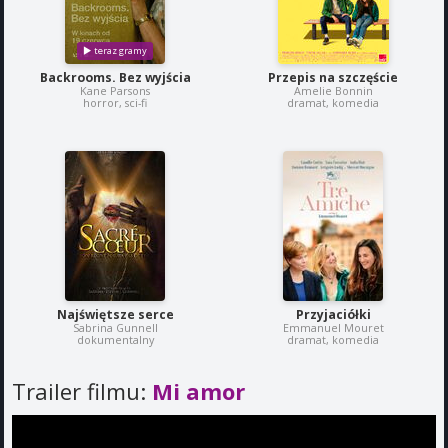
Backrooms. Bez wyjścia
Przepis na szczęście
Kane Parsons
Amelie Bonnin
horror, sci-fi
dramat, komedia
Najświętsze serce
Przyjaciółki
Sabrina Gunnell
Emmanuel Mouret
dokumentalny
dramat, komedia
Trailer filmu:
Mi amor