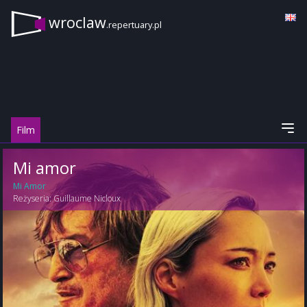
wroclaw
.repertuary.pl
Film
Mi amor
Mi Amor
Reżyseria:
Guillaume Nicloux