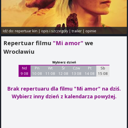
Idź do:
repertuar kin
|
opis i szczegóły
|
trailer
|
opinie
Repertuar filmu
"Mi amor"
we
Wrocławiu
Wybierz dzień
Nd
Pn
Wt
Śr
Czw
Pt
Sb
9 08
10 08
11 08
12 08
13 08
14 08
15 08
Brak repertuaru dla filmu "Mi amor"
na dziś.
Wybierz inny dzień z kalendarza powyżej.