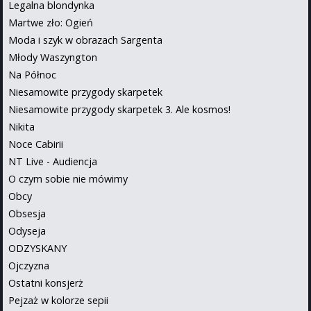
Legalna blondynka
Martwe zło: Ogień
Moda i szyk w obrazach Sargenta
Młody Waszyngton
Na Północ
Niesamowite przygody skarpetek
Niesamowite przygody skarpetek 3. Ale kosmos!
Nikita
Noce Cabirii
NT Live - Audiencja
O czym sobie nie mówimy
Obcy
Obsesja
Odyseja
ODZYSKANY
Ojczyzna
Ostatni konsjerż
Pejzaż w kolorze sepii