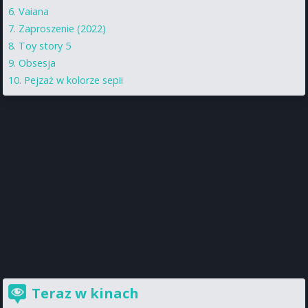
Vaiana
Zaproszenie (2022)
Toy story 5
Obsesja
Pejzaż w kolorze sepii
Teraz w kinach