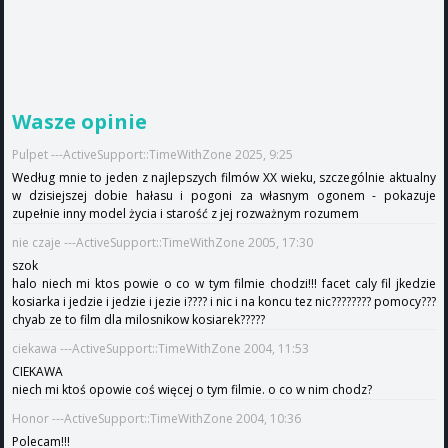
Wasze opinie
Pulpet ---ActiveSupport::TimeWithZone 2025, 9:25
Według mnie to jeden z najlepszych filmów XX wieku, szczególnie aktualny
w dzisiejszej dobie hałasu i pogoni za własnym ogonem - pokazuje
zupełnie inny model życia i starość z jej rozważnym rozumem
nie czaje ---ActiveSupport::TimeWithZone 2005, 17:30
szok
halo niech mi ktos powie o co w tym filmie chodzi!!! facet caly fil jkedzie
kosiarka i jedzie i jedzie i jezie i???? i nic i na koncu tez nic???????? pomocy???
chyab ze to film dla milosnikow kosiarek?????
ciekawa ---ActiveSupport::TimeWithZone 2004, 11:53
CIEKAWA
niech mi ktoś opowie coś więcej o tym filmie. o co w nim chodz?
Honor ---ActiveSupport::TimeWithZone 2004, 10:36
Polecam!!!