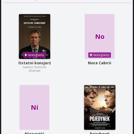
No
Ostatni konsjerż
Noce Cabirii
Gaston Solnicki
dramat
Ni
Nienawiść
Pojedynek