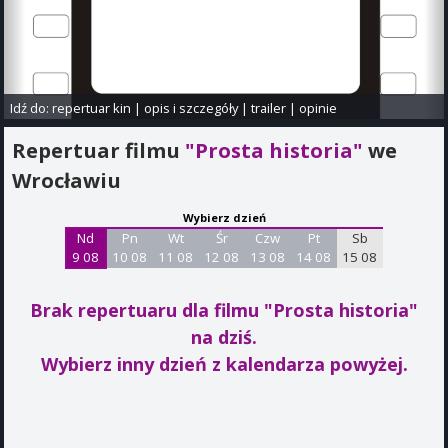
Idź do:
repertuar kin
|
opis i szczegóły
|
trailer
|
opinie
Repertuar filmu
"Prosta historia"
we
Wrocławiu
Wybierz dzień
Nd
Pn
Wt
Śr
Czw
Pt
Sb
9 08
10 08
11 08
12 08
13 08
14 08
15 08
Brak repertuaru dla filmu "Prosta historia"
na dziś.
Wybierz inny dzień z kalendarza powyżej.