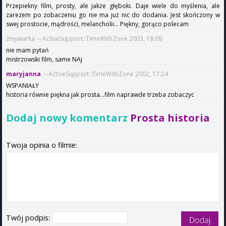
Przepiekny film, prosty, ale jakże głęboki. Daje wiele do myślenia, ale
zarezem po zobaczeniu go nie ma już nic do dodania. Jest skończony w
swej prostocie, mądrości, melancholii... Piękny, gorąco polecam
zmywarka ---ActiveSupport::TimeWithZone 2003, 18:09
nie mam pytań
mistrzowski film, same NAj
maryjanna
---ActiveSupport::TimeWithZone 2002, 17:24
WSPANIAŁY
historia równie piękna jak prosta...film naprawde trzeba zobaczyc
Dodaj nowy komentarz
Prosta historia
Twoja opinia o filmie:
Twój podpis: