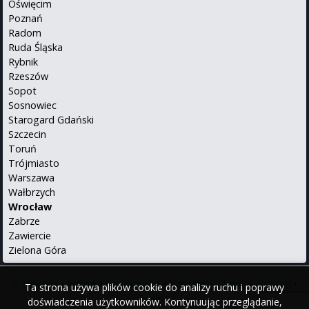
Oświęcim
Poznań
Radom
Ruda Śląska
Rybnik
Rzeszów
Sopot
Sosnowiec
Starogard Gdański
Szczecin
Toruń
Trójmiasto
Warszawa
Wałbrzych
Wrocław
Zabrze
Zawiercie
Zielona Góra
O serwisie
•
Polityka prywatności
•
Kontakt
•
iPhone
•
Android
•
Ta strona używa plików cookie do analizy ruchu i poprawy
English
doświadczenia użytkowników. Kontynuując przeglądanie,