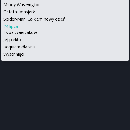
Młody Waszyngton
Ostatni konsjerż
Spider-Man: Całkiem nowy dzień
24 lipca
Ekipa zwierzaków
Jej piekło
Requiem dla snu
Wyschnięci