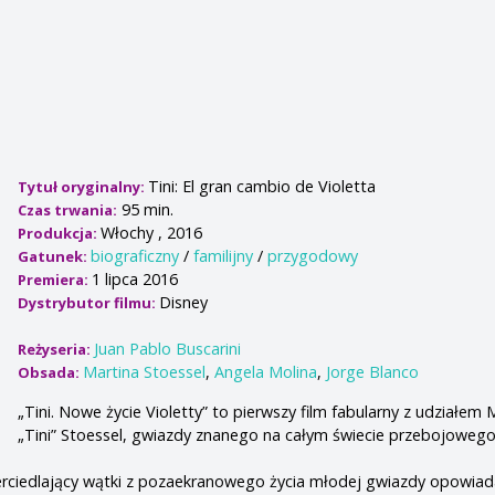
Tini: El gran cambio de Violetta
Tytuł oryginalny:
95 min.
Czas trwania:
Włochy , 2016
Produkcja:
biograficzny
/
familijny
/
przygodowy
Gatunek:
1 lipca 2016
Premiera:
Disney
Dystrybutor filmu:
Juan Pablo Buscarini
Reżyseria:
Martina Stoessel
,
Angela Molina
,
Jorge Blanco
Obsada:
„Tini. Nowe życie Violetty” to pierwszy film fabularny z udziałem 
„Tini” Stoessel, gwiazdy znanego na całym świecie przebojowego 
erciedlający wątki z pozaekranowego życia młodej gwiazdy opowiad