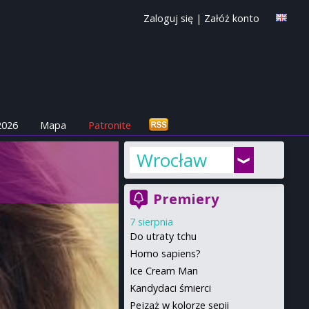
Zaloguj się
|
Załóż konto
2026
Mapa
Patronite
Wrocław
Premiery
7 sierpnia
Do utraty tchu
Homo sapiens?
Ice Cream Man
Kandydaci śmierci
Pejzaż w kolorze sepii