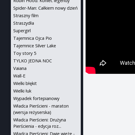
Robin Hood: Koniec legendy
Spider-Man: Całkiem nowy dzień
Straszny film
Straszydła
Supergirl
Tajemnica Ojca Pio
Tajemnice Silver Lake
Toy story 5
TYLKO JEDNA NOC
Vaiana
Wall-E
Wielki błękit
Wielki łuk
Wypadek fortepianowy
Władca Pierścieni - maraton
(wersja reżyserska)
Władca Pierścieni: Drużyna
Pierścienia - edycja roz...
Władca Pierścieni: Dwie wieże -