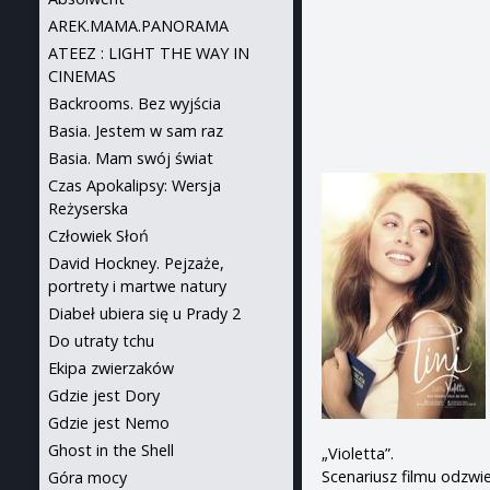
AREK.MAMA.PANORAMA
ATEEZ : LIGHT THE WAY IN
CINEMAS
Backrooms. Bez wyjścia
Basia. Jestem w sam raz
Basia. Mam swój świat
Czas Apokalipsy: Wersja
Reżyserska
Człowiek Słoń
David Hockney. Pejzaże,
portrety i martwe natury
Diabeł ubiera się u Prady 2
Do utraty tchu
Ekipa zwierzaków
Gdzie jest Dory
Gdzie jest Nemo
Ghost in the Shell
„Violetta”.
Scenariusz filmu odzwi
Góra mocy