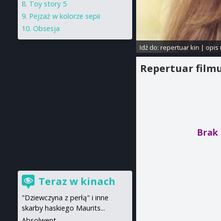
Toy story 5
Pejzaż w kolorze sepii
Obsesja
Idź do:
repertuar kin
|
opis 
Repertuar film
Brak 
Teraz w kinach
"Dziewczyna z perłą" i inne
skarby haskiego Maurits...
Absolwent