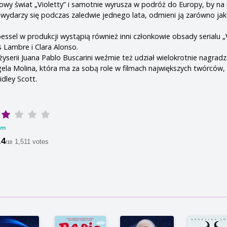
lowy świat „Violetty” i samotnie wyrusza w podróż do Europy, by n
o wydarzy się podczas zaledwie jednego lata, odmieni ją zarówno ja
essel w produkcji wystąpią również inni członkowie obsady serialu „V
 Lambre i Clara Alonso.
żyserii Juana Pablo Buscarini weźmie też udział wielokrotnie nagrad
ela Molina, która ma za sobą role w filmach największych twórców, 
dley Scott.
lm
.4
1,511 votes
/10