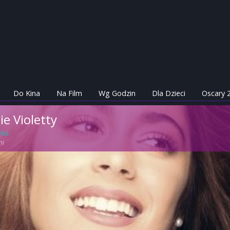
Do Kina
Na Film
Wg Godzin
Dla Dzieci
Oscary 
ie Violetty
etta
ni