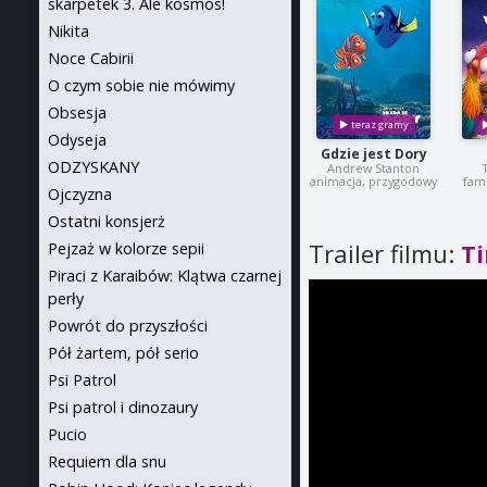
skarpetek 3. Ale kosmos!
Nikita
Noce Cabirii
O czym sobie nie mówimy
Obsesja
Odyseja
Gdzie jest Dory
ODZYSKANY
Andrew Stanton
animacja, przygodowy
fami
Ojczyzna
Ostatni konsjerż
Trailer filmu:
Ti
Pejzaż w kolorze sepii
Piraci z Karaibów: Klątwa czarnej
perły
Powrót do przyszłości
Pół żartem, pół serio
Psi Patrol
Psi patrol i dinozaury
Pucio
Requiem dla snu