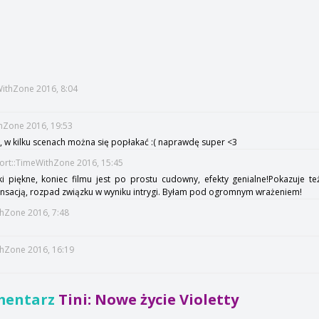
WithZone 2016, 8:04
thZone 2016, 19:53
a, w kilku scenach można się popłakać :( naprawdę super <3
ort::TimeWithZone 2016, 15:45
ki piękne, koniec filmu jest po prostu cudowny, efekty genialne!Pokazuje 
sensacją, rozpad związku w wyniku intrygi. Byłam pod ogromnym wrażeniem!
thZone 2016, 7:48
ithZone 2016, 16:19
mentarz
Tini: Nowe życie Violetty