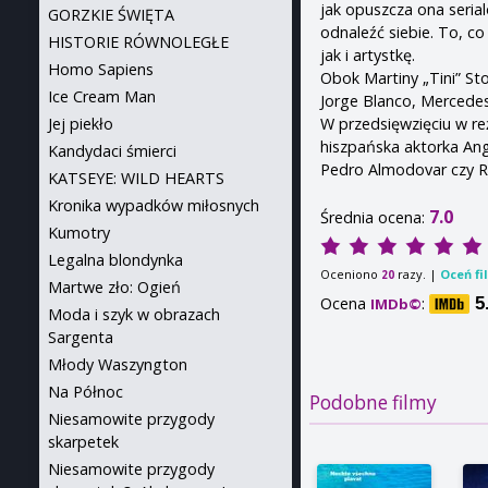
jak opuszcza ona seria
GORZKIE ŚWIĘTA
odnaleźć siebie. To, c
HISTORIE RÓWNOLEGŁE
jak i artystkę.
Homo Sapiens
Obok Martiny „Tini” Sto
Ice Cream Man
Jorge Blanco, Mercedes
W przedsięwzięciu w re
Jej piekło
hiszpańska aktorka Ang
Kandydaci śmierci
Pedro Almodovar czy Ri
KATSEYE: WILD HEARTS
Kronika wypadków miłosnych
7.0
Średnia ocena:
Kumotry
Legalna blondynka
Oceniono
razy. |
Oceń fi
20
Martwe zło: Ogień
Ocena
:
5
IMDb©
Moda i szyk w obrazach
Sargenta
Młody Waszyngton
Na Północ
Podobne filmy
Niesamowite przygody
skarpetek
Niesamowite przygody