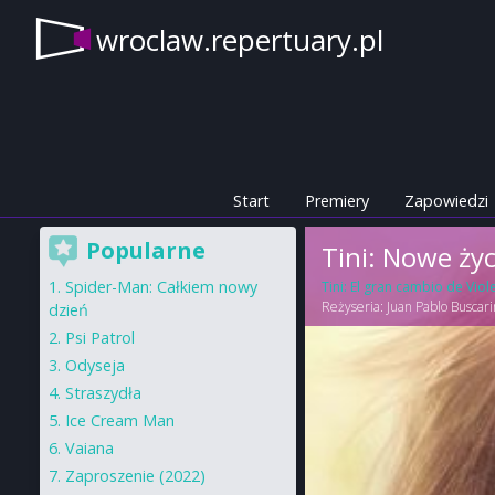
wroclaw.repertuary.pl
Start
Premiery
Zapowiedzi
Popularne
Tini: Nowe życ
Spider-Man: Całkiem nowy
Tini: El gran cambio de Viol
Reżyseria:
Juan Pablo Buscari
dzień
Psi Patrol
Odyseja
Straszydła
Ice Cream Man
Vaiana
Zaproszenie (2022)