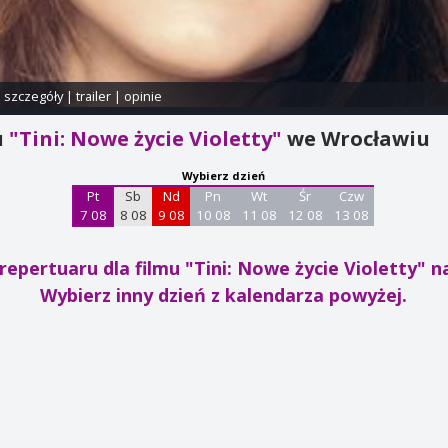
i szczegóły
|
trailer
|
opinie
u
"Tini: Nowe życie Violetty"
we Wrocławiu
Wybierz dzień
Pt
Sb
Nd
Pn
Wt
Śr
Czw
7 08
8 08
9 08
10 08
11 08
12 08
13 08
repertuaru dla filmu "Tini: Nowe życie Violetty"
na
Wybierz inny dzień z kalendarza powyżej.