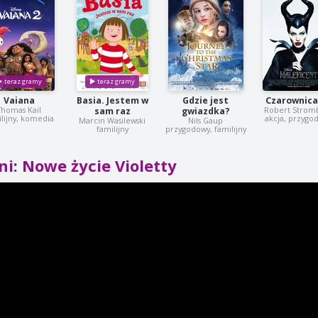
Vaiana
Basia. Jestem w
Gdzie jest
Czarownica
Thomas Kail
Robert Strom
sam raz
gwiazdka?
lijny, komedia
akcja, przygo
Marcin Wasilewski
Nils Gaup
familijny
przygodowy, familijny
ni: Nowe życie Violetty