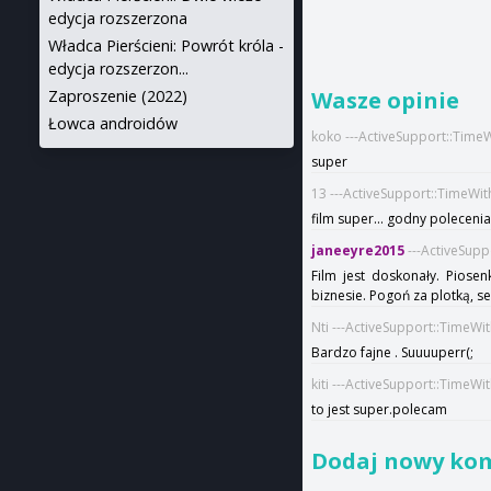
edycja rozszerzona
Władca Pierścieni: Powrót króla -
edycja rozszerzon...
Wasze opinie
Zaproszenie (2022)
Łowca androidów
koko ---ActiveSupport::Time
super
13 ---ActiveSupport::TimeWi
film super... godny poleceni
janeeyre2015
---ActiveSupp
Film jest doskonały. Piosen
biznesie. Pogoń za plotką, 
Nti ---ActiveSupport::TimeWi
Bardzo fajne . Suuuuperr(;
kiti ---ActiveSupport::TimeW
to jest super.polecam
Dodaj nowy ko