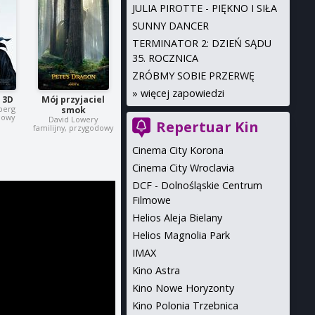
JULIA PIROTTE - PIĘKNO I SIŁA
SUNNY DANCER
TERMINATOR 2: DZIEŃ SĄDU
35. ROCZNICA
ZRÓBMY SOBIE PRZERWĘ
»
więcej zapowiedzi
 3D
Mój przyjaciel
berg
smok
dowy
David Lowery
Repertuar Kin
familijny, przygodowy
Cinema City Korona
Cinema City Wroclavia
DCF - Dolnośląskie Centrum
Filmowe
Helios Aleja Bielany
Helios Magnolia Park
IMAX
Kino Astra
Kino Nowe Horyzonty
Kino Polonia Trzebnica