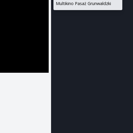
Multikino Pasaż Grunwaldzki