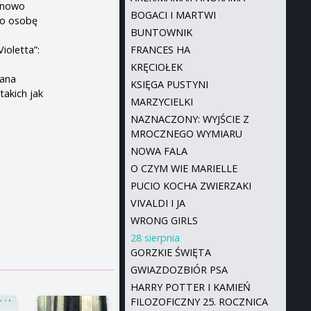
a nowo
BOGACI I MARTWI
ko osobę
BUNTOWNIK
ioletta”:
FRANCES HA
KRĘCIOŁEK
zana
KSIĘGA PUSTYNI
takich jak
MARZYCIELKI
NAZNACZONY: WYJŚCIE Z
MROCZNEGO WYMIARU
NOWA FALA
O CZYM WIE MARIELLE
PUCIO KOCHA ZWIERZAKI
VIVALDI I JA
WRONG GIRLS
28 sierpnia
GORZKIE ŚWIĘTA
GWIAZDOZBIÓR PSA
HARRY POTTER I KAMIEŃ
FILOZOFICZNY 25. ROCZNICA