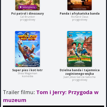
Psi patrol i dinozaury
Panda i afrykańska banda
Cal Brunker
Richard Claus
przygodowy
przygodowy
Super pies i kot łotr
Dzielna banda i tajemnica
Shea Wageman
zaginionego wujka
komedia
Juan Jesus Garcia Galocha
przygodowy
Trailer filmu:
Tom i Jerry: Przygoda w
muzeum