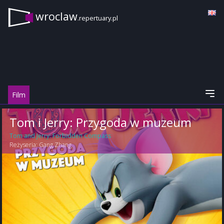
wroclaw
.repertuary.pl
Film
Tom i Jerry: Przygoda w muzeum
Tom and Jerry: Forbidden Compass
Reżyseria:
Gang Zhang