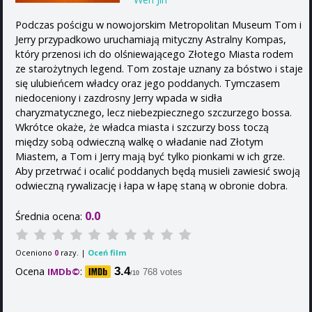
Podczas pościgu w nowojorskim Metropolitan Museum Tom i
Jerry przypadkowo uruchamiają mityczny Astralny Kompas,
który przenosi ich do olśniewającego Złotego Miasta rodem
ze starożytnych legend. Tom zostaje uznany za bóstwo i staje
się ulubieńcem władcy oraz jego poddanych. Tymczasem
niedoceniony i zazdrosny Jerry wpada w sidła
charyzmatycznego, lecz niebezpiecznego szczurzego bossa.
Wkrótce okaże, że władca miasta i szczurzy boss toczą
między sobą odwieczną walkę o władanie nad Złotym
Miastem, a Tom i Jerry mają być tylko pionkami w ich grze.
Aby przetrwać i ocalić poddanych będą musieli zawiesić swoją
odwieczną rywalizację i łapa w łapę staną w obronie dobra.
0.0
Średnia ocena:
Oceniono
razy. |
Oceń film
0
Ocena
:
3.4
IMDb©
768 votes
/10