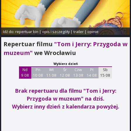
Idź do:
repertuar kin
|
opis i szczegóły
|
trailer
|
opinie
Repertuar filmu
"Tom i Jerry: Przygoda w
muzeum"
we Wrocławiu
Wybierz dzień
Nd
Pn
Wt
Śr
Czw
Pt
Sb
9 08
10 08
11 08
12 08
13 08
14 08
15 08
Brak repertuaru dla filmu "Tom i Jerry:
Przygoda w muzeum"
na dziś.
Wybierz inny dzień z kalendarza powyżej.