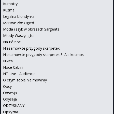
Kumotry
Kuźma
Legalna blondynka
Martwe zło: Ogień
Moda i szyk w obrazach Sargenta
Młody Waszyngton
Na Północ
Niesamowite przygody skarpetek
Niesamowite przygody skarpetek 3. Ale kosmos!
Nikita
Noce Cabirii
NT Live - Audiencja
O czym sobie nie mówimy
Obcy
Obsesja
Odyseja
ODZYSKANY
Ojczyzna