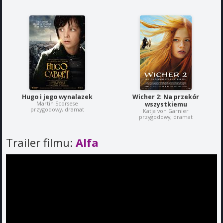
Hugo i jego wynalazek
Wicher 2: Na przekór
Martin Scorsese
wszystkiemu
przygodowy, dramat
Katja von Garnier
przygodowy, dramat
Trailer filmu:
Alfa