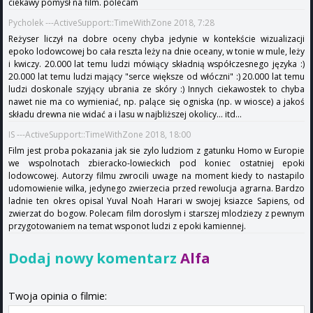
ciekawy pomysł na film. polecam
Pycholek ---ActiveSupport::TimeWithZone 2018, 7:28
Reżyser liczył na dobre oceny chyba jedynie w kontekście wizualizacji
epoko lodowcowej bo cała reszta leży na dnie oceany, w tonie w mule, leży
i kwiczy. 20.000 lat temu ludzi mówiący składnią współczesnego języka :)
20.000 lat temu ludzi mający "serce większe od włóczni" :) 20.000 lat temu
ludzi doskonale szyjący ubrania ze skóry :) Innych ciekawostek to chyba
nawet nie ma co wymieniać, np. palące się ogniska (np. w wiosce) a jakoś
składu drewna nie widać a i lasu w najbliższej okolicy... itd...
IS ---ActiveSupport::TimeWithZone 2018, 18:00
Film jest proba pokazania jak sie zylo ludziom z gatunku Homo w Europie
we wspolnotach zbieracko-lowieckich pod koniec ostatniej epoki
lodowcowej. Autorzy filmu zwrocili uwage na moment kiedy to nastapilo
udomowienie wilka, jedynego zwierzecia przed rewolucja agrarna. Bardzo
ladnie ten okres opisal Yuval Noah Harari w swojej ksiazce Sapiens, od
zwierzat do bogow. Polecam film doroslym i starszej mlodziezy z pewnym
przygotowaniem na temat wsponot ludzi z epoki kamiennej.
Dodaj nowy komentarz
Alfa
Twoja opinia o filmie: