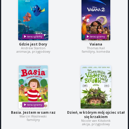
Gdzie jest Dory
Vaiana
Andrew Stanton
Thomas Kail
animacja, przygodowy
familijny, komedia
Basia. Jestem w sam raz
Dzień, w którym mój ojciec stał
Marcin Wasilewski
się krzakiem
familijny
Nicole van Kilsdonk
akcja, przygodowy