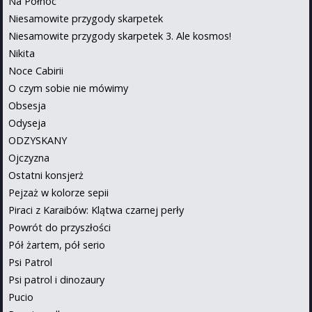
Na Północ
Niesamowite przygody skarpetek
Niesamowite przygody skarpetek 3. Ale kosmos!
Nikita
Noce Cabirii
O czym sobie nie mówimy
Obsesja
Odyseja
ODZYSKANY
Ojczyzna
Ostatni konsjerż
Pejzaż w kolorze sepii
Piraci z Karaibów: Klątwa czarnej perły
Powrót do przyszłości
Pół żartem, pół serio
Psi Patrol
Psi patrol i dinozaury
Pucio