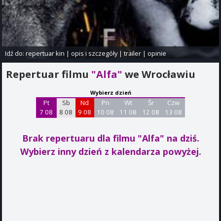
Idź do:
repertuar kin
|
opis i szczegóły
|
trailer
|
opinie
Repertuar filmu
"Alfa"
we Wrocławiu
Wybierz dzień
Pt
Sb
Nd
Pn
Wt
Śr
Czw
7 08
8 08
9 08
10 08
11 08
12 08
13 08
Brak repertuaru dla filmu "Alfa"
na dziś.
Wybierz inny dzień z kalendarza powyżej.