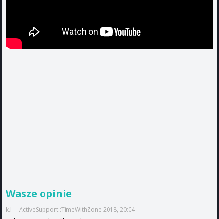
Wasze opinie
k.l ---ActiveSupport::TimeWithZone 2018, 20:04