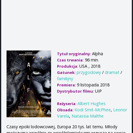
Alpha
Tytuł oryginalny:
96 min.
Czas trwania:
USA , 2018
Produkcja:
przygodowy
/
dramat
/
Gatunek:
familijny
9 listopada 2018
Premiera:
UIP
Dystrybutor filmu:
Albert Hughes
Reżyseria:
Kodi Smit-McPhee
,
Leonor
Obsada:
Varela
,
Natassia Malthe
Czasy epoki lodowcowej, Europa 20 tys. lat temu. Młody
mężczyzna wspólnie ze współplemieńcami wyrusza na swoje