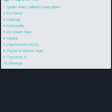
Spider-Man: Całkiem nowy dzień
Psi Patrol
Odyseja
Straszydła
Ice Cream Man
Vaiana
Zaproszenie (2022)
Pejzaż w kolorze sepii
Toy story 5
Obsesja